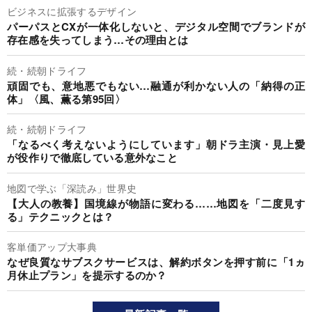
ビジネスに拡張するデザイン
パーパスとCXが一体化しないと、デジタル空間でブランドが
存在感を失ってしまう…その理由とは
続・続朝ドライフ
頑固でも、意地悪でもない…融通が利かない人の「納得の正
体」〈風、薫る第95回〉
続・続朝ドライフ
「なるべく考えないようにしています」朝ドラ主演・見上愛
が役作りで徹底している意外なこと
地図で学ぶ「深読み」世界史
【大人の教養】国境線が物語に変わる……地図を「二度見す
る」テクニックとは？
客単価アップ大事典
なぜ良質なサブスクサービスは、解約ボタンを押す前に「1ヵ
月休止プラン」を提示するのか？