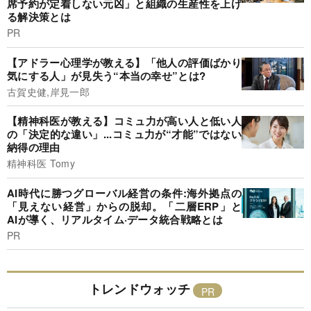
席予約が定着しない元凶」と組織の生産性を上げ
る解決策とは
PR
【アドラー心理学が教える】「他人の評価ばかり
気にする人」が見失う“本当の幸せ”とは?
古賀史健,岸見一郎
【精神科医が教える】コミュ力が高い人と低い人
の「決定的な違い」...コミュ力が“才能”ではない
納得の理由
精神科医 Tomy
AI時代に勝つグローバル経営の条件:海外拠点の
「見えない経営」からの脱却。「二層ERP」と
AIが導く、リアルタイム·データ統合戦略とは
PR
トレンドウォッチ