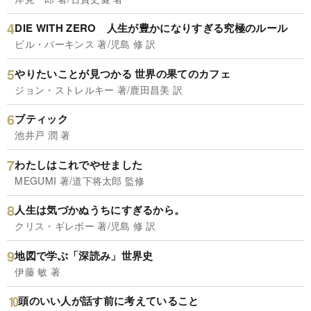
DIE WITH ZERO 人生が豊かになりすぎる究極のルール
ビル・パーキンス 著/児島 修 訳
やりたいことが見つかる 世界の果てのカフェ
ジョン・ストレルキー 著/鹿田昌美 訳
ブティック
池井戸 潤 著
わたしはこれでやせました
MEGUMI 著/道下将太郎 監修
人生は気づかぬうちにすぎるから。
クリス・ギレボー 著/児島 修 訳
地図で学ぶ「深読み」世界史
伊藤 敏 著
頭のいい人が話す前に考えていること