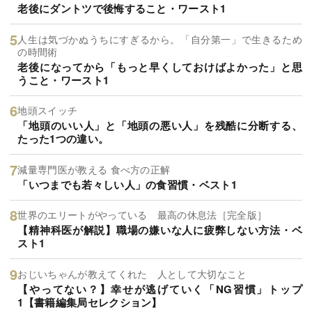
老後にダントツで後悔すること・ワースト1
人生は気づかぬうちにすぎるから。「自分第一」で生きるため
の時間術
老後になってから「もっと早くしておけばよかった」と思
うこと・ワースト1
地頭スイッチ
「地頭のいい人」と「地頭の悪い人」を残酷に分断する、
たった1つの違い。
減量専門医が教える 食べ方の正解
「いつまでも若々しい人」の食習慣・ベスト1
世界のエリートがやっている 最高の休息法［完全版］
【精神科医が解説】職場の嫌いな人に疲弊しない方法・ベ
スト1
おじいちゃんが教えてくれた 人として大切なこと
【やってない？】幸せが逃げていく「NG習慣」トップ
1【書籍編集局セレクション】