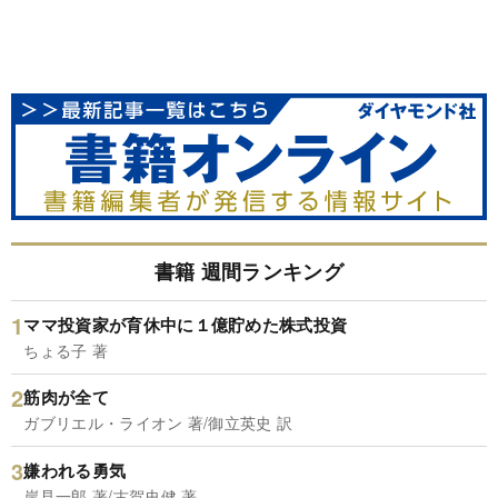
書籍 週間ランキング
ママ投資家が育休中に１億貯めた株式投資
ちょる子 著
筋肉が全て
ガブリエル・ライオン 著/御立英史 訳
嫌われる勇気
岸見一郎 著/古賀史健 著