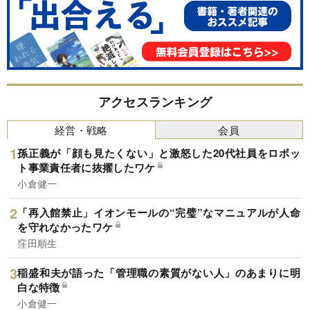
アクセスランキング
経営・戦略
会員
孫正義が「顔も見たくない」と激怒した20代社員をロボッ
ト事業責任者に抜擢したワケ
小倉健一
「再入館禁止」イオンモールの“完璧”なマニュアルが人命
を守れなかったワケ
窪田順生
稲盛和夫が語った「管理職の素質がない人」のあまりに明
白な特徴
小倉健一