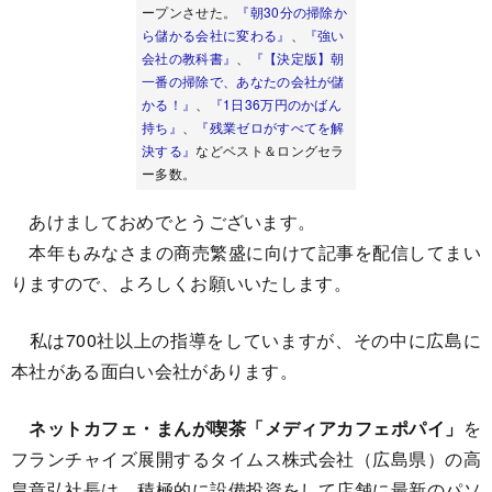
ープンさせた。
『朝30分の掃除か
ら儲かる会社に変わる』
、
『強い
会社の教科書』
、
『【決定版】朝
一番の掃除で、あなたの会社が儲
かる！』
、
『1日36万円のかばん
持ち』
、
『残業ゼロがすべてを解
決する』
などベスト＆ロングセラ
ー多数。
あけましておめでとうございます。
本年もみなさまの商売繁盛に向けて記事を配信してまい
りますので、よろしくお願いいたします。
私は700社以上の指導をしていますが、その中に広島に
本社がある面白い会社があります。
ネットカフェ・まんが喫茶「メディアカフェポパイ」
を
フランチャイズ展開するタイムス株式会社（広島県）の高
畠章弘社長は、積極的に設備投資をして店舗に最新のパソ