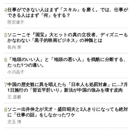
仕事ができない人はまず「スキル」を磨く。では、仕事が
できる人はまず「何」をする？
照宮遼子
ソニーこそ『国宝』大ヒットの真の立役者、ディズニーも
かなわない「黒子的映画ビジネス」の神髄とは
長内 厚
「地頭のいい人」と「地頭の悪い人」を残酷に分断する、
たった1つの違い。
小川晶子
中国の歴史観に異を唱えたら「日本人も処罰対象」に…7月
1日施行の「習近平肝いり」新法が中国の強みを壊す皮肉
王 彦麟
ソニー出井伸之が天才・盛田昭夫と2人きりになっても絶対
に「仕事の話」をしなかったワケ
児玉 博