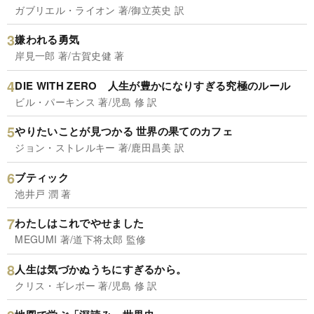
ガブリエル・ライオン 著/御立英史 訳
嫌われる勇気
岸見一郎 著/古賀史健 著
DIE WITH ZERO 人生が豊かになりすぎる究極のルール
ビル・パーキンス 著/児島 修 訳
やりたいことが見つかる 世界の果てのカフェ
ジョン・ストレルキー 著/鹿田昌美 訳
ブティック
池井戸 潤 著
わたしはこれでやせました
MEGUMI 著/道下将太郎 監修
人生は気づかぬうちにすぎるから。
クリス・ギレボー 著/児島 修 訳