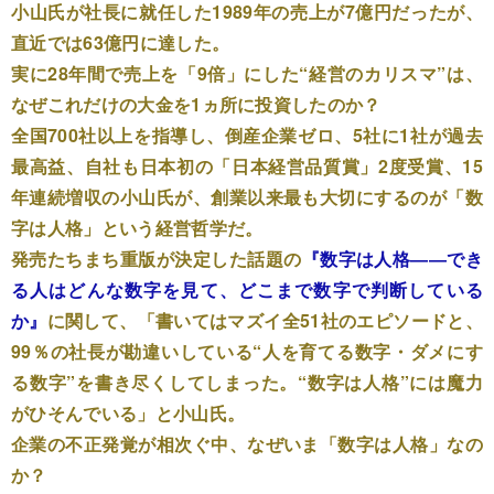
小山氏が社長に就任した1989年の売上が7億円だったが、
直近では63億円に達した。
実に28年間で売上を「9倍」にした“経営のカリスマ”は、
なぜこれだけの大金を1ヵ所に投資したのか？
全国700社以上を指導し、倒産企業ゼロ、5社に1社が過去
最高益、自社も日本初の「日本経営品質賞」2度受賞、15
年連続増収の小山氏が、創業以来最も大切にするのが「数
字は人格」という経営哲学だ。
発売たちまち重版が決定した話題の
『数字は人格――でき
る人はどんな数字を見て、どこまで数字で判断している
か』
に関して、「書いてはマズイ全51社のエピソードと、
99％の社長が勘違いしている“人を育てる数字・ダメにす
る数字”を書き尽くしてしまった。“数字は人格”には魔力
がひそんでいる」と小山氏。
企業の不正発覚が相次ぐ中、なぜいま「数字は人格」なの
か？