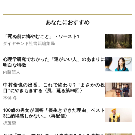
あなたにおすすめ
「死ぬ前に悔やむこと」・ワースト1
ダイヤモンド社書籍編集局
心理学研究でわかった「運がいい人」のあまりに
明白な特徴
内藤誼人
中村倫也の出番、これで終わり? “まさかの役
目”にやきもきする〈風、薫る第96回〉
木俣 冬
100歳の男女が回答「長生きできた理由」ベスト
3に納得感しかない...〈再配信〉
折茂肇