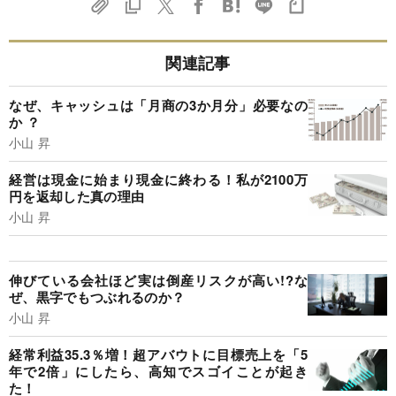
関連記事
なぜ、キャッシュは「月商の3か月分」必要なの
か ？
小山 昇
経営は現金に始まり現金に終わる！私が2100万
円を返却した真の理由
小山 昇
伸びている会社ほど実は倒産リスクが高い!?な
ぜ、黒字でもつぶれるのか？
小山 昇
経常利益35.3％増！超アバウトに目標売上を「5
年で2倍」にしたら、高知でスゴイことが起き
た！