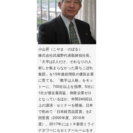
小山昇（こやま・のぼる）
株式会社武蔵野代表取締役社長。
「大卒は2人だけ、それなりの人
材しか集まらなかった落ちこぼれ
集団」を15年連続増収の優良企業
に育てる。「数字は人格」をモッ
トーに、700社以上を指導。5社に
1社が過去最高益、倒産企業ゼロ
となっているほか、年間240回以
上の講演・セミナーを開催。日本
で初めて「日本経営品質賞」を2
回受賞（2000年度、2010年
度）。2017年にはＪＲ新宿ミライ
ナタワーにもセミナールームをオ