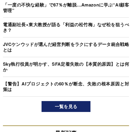
「一度の不快な経験」で87％が離脱…Amazonに学ぶ“AI顧客
管理”
電通副社長×東大教授が語る「利益の松竹梅」なぜ松を狙うべ
き？
JVCケンウッドが選んだ経営判断をラクにするデータ統合戦略
とは
Sky執行役員が明かす、SFA定着失敗の【本質的原因】とは何
か
【警告】AIプロジェクトの60％が断念、失敗の根本原因と対
策は
一覧を見る