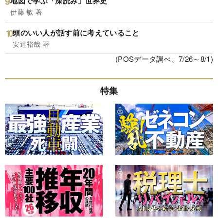
地図で学ぶ「深読み」世界史
伊藤 敏 著
頭のいい人が話す前に考えていること
安達裕哉 著
(POSデータ調べ、7/26～8/1)
特集