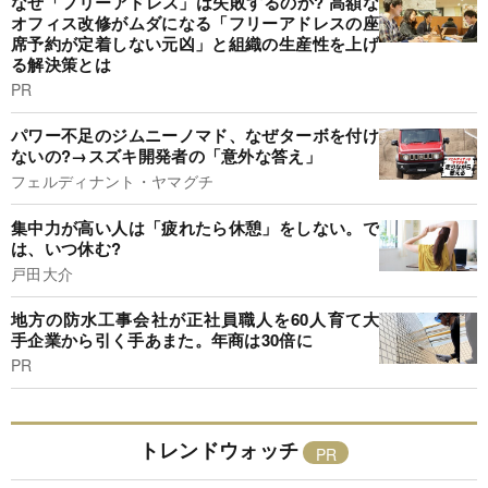
なぜ「フリーアドレス」は失敗するのか? 高額な
オフィス改修がムダになる「フリーアドレスの座
席予約が定着しない元凶」と組織の生産性を上げ
る解決策とは
PR
パワー不足のジムニーノマド、なぜターボを付け
ないの?→スズキ開発者の「意外な答え」
フェルディナント・ヤマグチ
集中力が高い人は「疲れたら休憩」をしない。で
は、いつ休む?
戸田大介
地方の防水工事会社が正社員職人を60人育て大
手企業から引く手あまた。年商は30倍に
PR
トレンドウォッチ