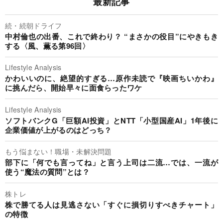
最新記事
続・続朝ドライフ
中村倫也の出番、これで終わり？ “まさかの役目”にやきもき
する〈風、薫る第96回〉
Lifestyle Analysis
かわいいのに、絶望的すぎる…原作未読で『映画ちいかわ』
に挑んだら、開始早々に面食らったワケ
Lifestyle Analysis
ソフトバンクG「巨額AI投資」とNTT「小型国産AI」1年後に
企業価値が上がるのはどっち？
もう悩まない！職場・未解決問題
部下に「何でも言ってね」と言う上司は二流…では、一流が
使う“魔法の質問”とは？
株トレ
株で勝てる人は見逃さない「すぐに損切りすべきチャート」
の特徴