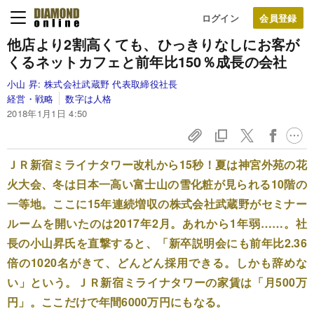
ログイン
他店より2割高くても、
ひっきりなしにお客が
くる
ネットカフェと
前年比150％成長の会社
小山 昇:
株式会社武蔵野 代表取締役社長
経営・戦略
数字は人格
2018年1月1日 4:50
ＪＲ新宿ミライナタワー改札から15秒！夏は神宮外苑の花
火大会、冬は日本一高い富士山の雪化粧が見られる10階の
一等地。ここに15年連続増収の株式会社武蔵野がセミナー
ルームを開いたのは2017年2月。あれから1年弱……。社
長の小山昇氏を直撃すると、「新卒説明会にも前年比2.36
倍の1020名がきて、どんどん採用できる。しかも辞めな
い」という。ＪＲ新宿ミライナタワーの家賃は「月500万
円」。ここだけで年間6000万円にもなる。