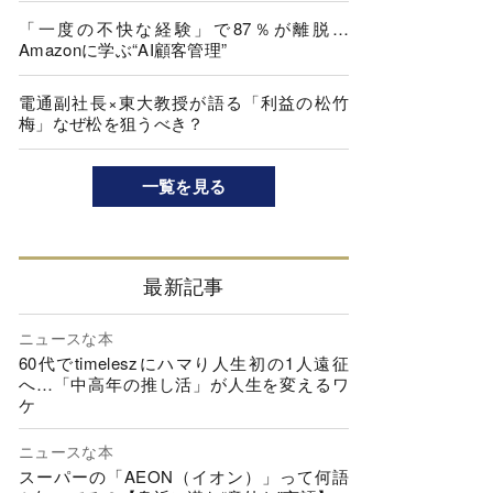
「一度の不快な経験」で87％が離脱…
Amazonに学ぶ“AI顧客管理”
電通副社長×東大教授が語る「利益の松竹
梅」なぜ松を狙うべき？
一覧を見る
最新記事
ニュースな本
60代でtimeleszにハマり人生初の1人遠征
へ…「中高年の推し活」が人生を変えるワ
ケ
ニュースな本
スーパーの「AEON（イオン）」って何語