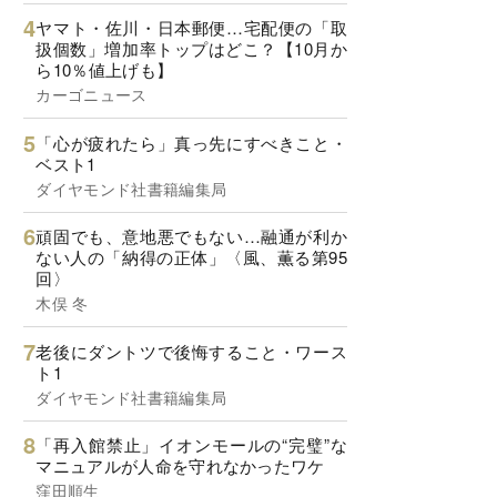
ヤマト・佐川・日本郵便…宅配便の「取
扱個数」増加率トップはどこ？【10月か
ら10％値上げも】
カーゴニュース
「心が疲れたら」真っ先にすべきこと・
ベスト1
ダイヤモンド社書籍編集局
頑固でも、意地悪でもない…融通が利か
ない人の「納得の正体」〈風、薫る第95
回〉
木俣 冬
老後にダントツで後悔すること・ワース
ト1
ダイヤモンド社書籍編集局
「再入館禁止」イオンモールの“完璧”な
マニュアルが人命を守れなかったワケ
窪田順生