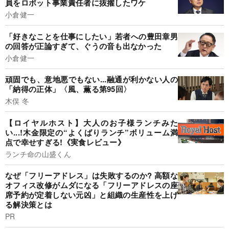
員をロボット事業責任者に抜擢したワケ
小倉健一
「好きなことを仕事にしたい」若者への豊田章男
の回答が正論すぎて、ぐうの音も出なかった
小倉健一
頑固でも、意地悪でもない...融通が利かない人の
「納得の正体」〈風、薫る第95回〉
木俣 冬
【ロイヤルホスト】大人のお子様ランチみた
い...!木金限定の“よくばりランチ”ボリューム満
点で幸せすぎる!《実食レビュー》
ランチ命の山盛くん
なぜ「フリーアドレス」は失敗するのか? 高額な
オフィス改修がムダになる「フリーアドレスの座
席予約が定着しない元凶」と組織の生産性を上げ
る解決策とは
PR