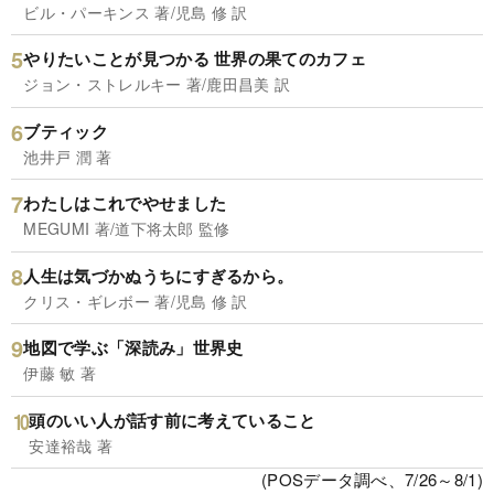
ビル・パーキンス 著/児島 修 訳
やりたいことが見つかる 世界の果てのカフェ
ジョン・ストレルキー 著/鹿田昌美 訳
ブティック
池井戸 潤 著
わたしはこれでやせました
MEGUMI 著/道下将太郎 監修
人生は気づかぬうちにすぎるから。
クリス・ギレボー 著/児島 修 訳
地図で学ぶ「深読み」世界史
伊藤 敏 著
頭のいい人が話す前に考えていること
安達裕哉 著
(POSデータ調べ、7/26～8/1)