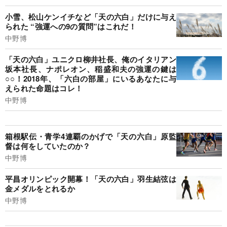
小雪、松山ケンイチなど「天の六白」だけに与え
られた “強運への9の質問”はこれだ！
中野博
「天の六白」ユニクロ柳井社長、俺のイタリアン
坂本社長、ナポレオン、稲盛和夫の強運の鍵は
○○！2018年、「六白の部屋」にいるあなたに与
えられた命題はコレ！
中野博
箱根駅伝・青学4連覇のかげで「天の六白」原監
督は何をしていたのか？
中野博
平昌オリンピック開幕！「天の六白」羽生結弦は
金メダルをとれるか
中野博