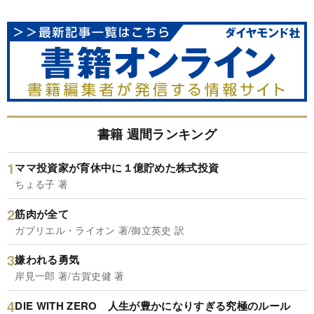
書籍 週間ランキング
ママ投資家が育休中に１億貯めた株式投資
ちょる子 著
筋肉が全て
ガブリエル・ライオン 著/御立英史 訳
嫌われる勇気
岸見一郎 著/古賀史健 著
DIE WITH ZERO 人生が豊かになりすぎる究極のルール