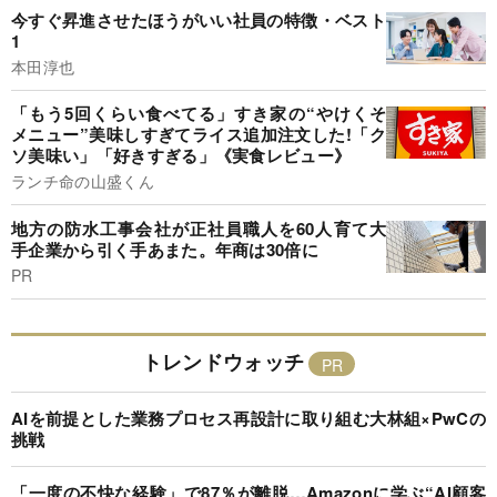
今すぐ昇進させたほうがいい社員の特徴・ベスト
1
本田淳也
「もう5回くらい食べてる」すき家の“やけくそ
メニュー”美味しすぎてライス追加注文した!「ク
ソ美味い」「好きすぎる」《実食レビュー》
ランチ命の山盛くん
地方の防水工事会社が正社員職人を60人育て大
手企業から引く手あまた。年商は30倍に
PR
トレンドウォッチ
AIを前提とした業務プロセス再設計に取り組む大林組×PwCの
挑戦
「一度の不快な経験」で87％が離脱…Amazonに学ぶ“AI顧客