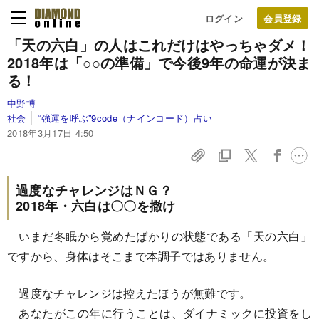
ログイン
「天の六白」の人は
これだけはやっちゃダメ！
2018年は「○○の準備」で
今後9年の命運が決ま
る！
中野博
社会
“強運を呼ぶ”9code（ナインコード）占い
2018年3月17日 4:50
過度なチャレンジはＮＧ？
2018年・六白は〇〇を撒け
いまだ冬眠から覚めたばかりの状態である「天の六白」
ですから、身体はそこまで本調子ではありません。
過度なチャレンジは控えたほうが無難です。
あなたがこの年に行うことは、ダイナミックに投資をし