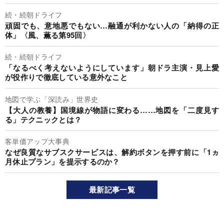
続・続朝ドライフ
頑固でも、意地悪でもない…融通が利かない人の「納得の正
体」〈風、薫る第95回〉
続・続朝ドライフ
「なるべく考えないようにしています」朝ドラ主演・見上愛
が役作りで徹底している意外なこと
地図で学ぶ「深読み」世界史
【大人の教養】国境線が物語に変わる……地図を「二度見す
る」テクニックとは？
客単価アップ大事典
なぜ良質なサブスクサービスは、解約ボタンを押す前に「1ヵ
月休止プラン」を提示するのか？
最新記事一覧