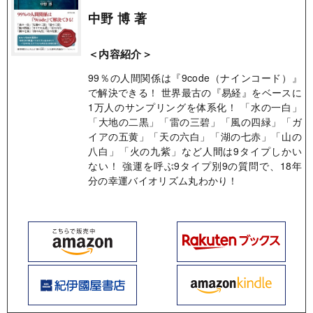
中野 博 著
＜内容紹介＞
99％の人間関係は『9code（ナインコード）』
で解決できる！ 世界最古の『易経』をベースに
1万人のサンプリングを体系化！ 「水の一白」
「大地の二黒」「雷の三碧」「風の四緑」「ガ
イアの五黄」「天の六白」「湖の七赤」「山の
八白」「火の九紫」など人間は9タイプしかい
ない！ 強運を呼ぶ9タイプ別9の質問で、18年
分の幸運バイオリズム丸わかり！