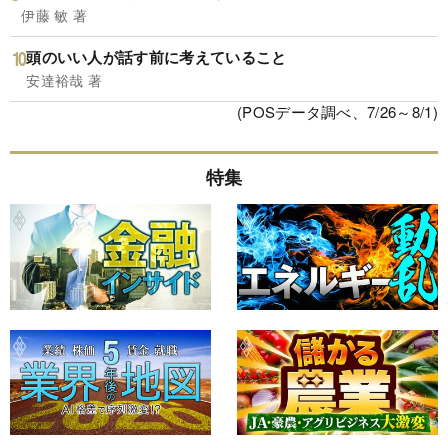
伊藤 敏 著
頭のいい人が話す前に考えていること
安達裕哉 著
(POSデータ調べ、7/26～8/1)
特集