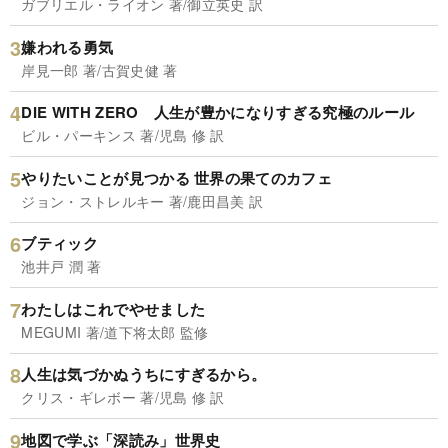
ガブリエル・ライオン 著/御立英史 訳
嫌われる勇気
岸見一郎 著/古賀史健 著
DIE WITH ZERO 人生が豊かになりすぎる究極のルール
ビル・パーキンス 著/児島 修 訳
やりたいことが見つかる 世界の果てのカフェ
ジョン・ストレルキー 著/鹿田昌美 訳
ブティック
池井戸 潤 著
わたしはこれでやせました
MEGUMI 著/道下将太郎 監修
人生は気づかぬうちにすぎるから。
クリス・ギレボー 著/児島 修 訳
地図で学ぶ「深読み」世界史