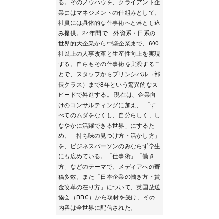
る。そのノウハウを、クライアント企
業にはマネジメントの仕組みとして、
社員には具体的な仕事術へと落とし込
み提供。24年間で、外資系・日系の
世界的大企業から中堅企業まで、600
社以上の人事改革と生産性向上を実現
する。自らもその仕事術を実践するこ
とで、スタッフからプリンシパル（部
長クラス）まで8年という驚異的なス
ピードで昇進する。 現在は、企業向
けのコンサルティングに加え、 「す
べてのムダをなくし、自分らしく、し
なやかに活躍できる世界」にするた
め、「持ち味の見つけ方・活かし方」
を、ビジネスパーソンのみならず学生
にも広めている。「仕事術」「働き
方」などのテーマで、メディアへの寄
稿多数。また「日本企業の働き方・賃
金改革の在り方」について、英国放送
協会（BBC）から取材を受け、その
内容は全世界に配信された。