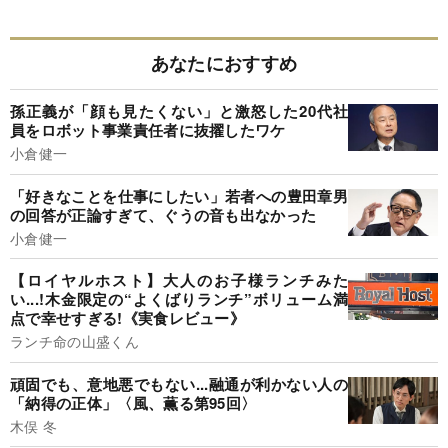
あなたにおすすめ
孫正義が「顔も見たくない」と激怒した20代社
員をロボット事業責任者に抜擢したワケ
小倉健一
「好きなことを仕事にしたい」若者への豊田章男
の回答が正論すぎて、ぐうの音も出なかった
小倉健一
【ロイヤルホスト】大人のお子様ランチみた
い...!木金限定の“よくばりランチ”ボリューム満
点で幸せすぎる!《実食レビュー》
ランチ命の山盛くん
頑固でも、意地悪でもない...融通が利かない人の
「納得の正体」〈風、薫る第95回〉
木俣 冬