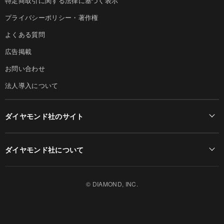
特定商取引に関する法律に基づく表示
プライバシーポリシー・著作権
よくある質問
広告掲載
お問い合わせ
法人導入について
ダイヤモンド社のサイト
Diamond Online(English)
ダイヤモンド社について
週刊ダイヤモンド
ダイヤモンド社TOP
DIAMONDハーバード・ビジネス・レビュー
© DIAMOND, INC.
会社概要
ダイヤモンドZAi（デジタル版）
採用情報
書籍オンライン