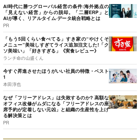
AI時代に勝つグローバル経営の条件:海外拠点の
「見えない経営」からの脱却。「二層ERP」と
AIが導く、リアルタイム·データ統合戦略とは
PR
「もう5回くらい食べてる」すき家の“やけくそ
メニュー”美味しすぎてライス追加注文した!「ク
ソ美味い」「好きすぎる」《実食レビュー》
ランチ命の山盛くん
今すぐ昇進させたほうがいい社員の特徴・ベスト
1
本田淳也
なぜ「フリーアドレス」は失敗するのか? 高額な
オフィス改修がムダになる「フリーアドレスの座
席予約が定着しない元凶」と組織の生産性を上げ
る解決策とは
PR