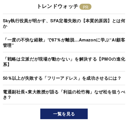
トレンドウォッチ
Sky執行役員が明かす、SFA定着失敗の【本質的原因】とは何
か
「一度の不快な経験」で87％が離脱…Amazonに学ぶ“AI顧客
管理”
「戦略は立派だが現場が動かない」を解決する【PMOの進化
系】
50％以上が失敗する「フリーアドレス」を成功させるには？
電通副社長×東大教授が語る「利益の松竹梅」なぜ松を狙うべ
き？
一覧を見る