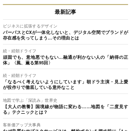
最新記事
ビジネスに拡張するデザイン
パーパスとCXが一体化しないと、デジタル空間でブランドが
存在感を失ってしまう…その理由とは
続・続朝ドライフ
頑固でも、意地悪でもない…融通が利かない人の「納得の正
体」〈風、薫る第95回〉
続・続朝ドライフ
「なるべく考えないようにしています」朝ドラ主演・見上愛
が役作りで徹底している意外なこと
地図で学ぶ「深読み」世界史
【大人の教養】国境線が物語に変わる……地図を「二度見す
る」テクニックとは？
客単価アップ大事典