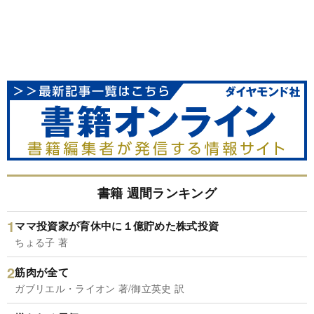
書籍 週間ランキング
ママ投資家が育休中に１億貯めた株式投資
ちょる子 著
筋肉が全て
ガブリエル・ライオン 著/御立英史 訳