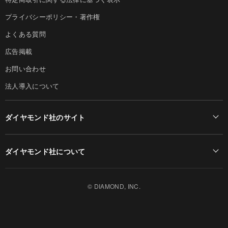
プライバシーポリシー・著作権
よくある質問
広告掲載
お問い合わせ
法人導入について
ダイヤモンド社のサイト
Diamond Online(English)
ダイヤモンド社について
週刊ダイヤモンド
ダイヤモンド社TOP
DIAMONDハーバード・ビジネス・レビュー
© DIAMOND, INC.
会社概要
ダイヤモンドZAi（デジタル版）
採用情報
書籍オンライン