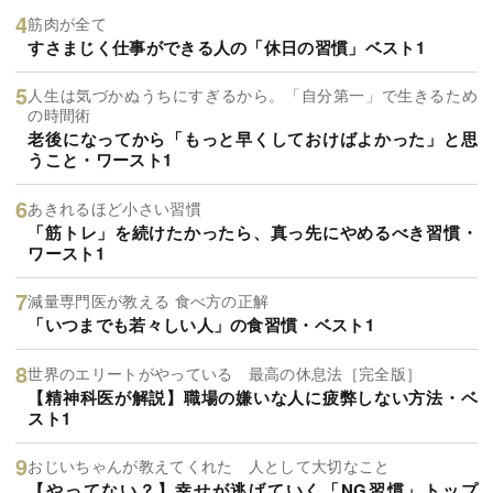
筋肉が全て
すさまじく仕事ができる人の「休日の習慣」ベスト1
人生は気づかぬうちにすぎるから。「自分第一」で生きるため
の時間術
老後になってから「もっと早くしておけばよかった」と思
うこと・ワースト1
あきれるほど小さい習慣
「筋トレ」を続けたかったら、真っ先にやめるべき習慣・
ワースト1
減量専門医が教える 食べ方の正解
「いつまでも若々しい人」の食習慣・ベスト1
世界のエリートがやっている 最高の休息法［完全版］
【精神科医が解説】職場の嫌いな人に疲弊しない方法・ベ
スト1
おじいちゃんが教えてくれた 人として大切なこと
【やってない？】幸せが逃げていく「NG習慣」トップ