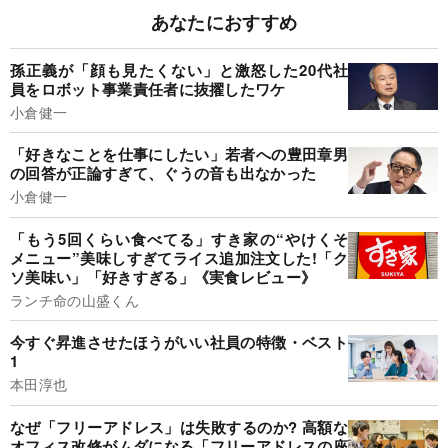
あなたにおすすめ
孫正義が「顔も見たくない」と激怒した20代社
員をロボット事業責任者に抜擢したワケ
小倉健一
「好きなことを仕事にしたい」若者への豊田章男
の回答が正論すぎて、ぐうの音も出なかった
小倉健一
「もう5回くらい食べてる」すき家の“やけくそ
メニュー”美味しすぎてライス追加注文した!「ク
ソ美味い」「好きすぎる」《実食レビュー》
ランチ命の山盛くん
今すぐ昇進させたほうがいい社員の特徴・ベスト
1
本田淳也
なぜ「フリーアドレス」は失敗するのか? 高額な
オフィス改修がムダになる「フリーアドレスの座