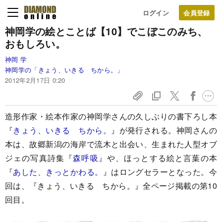
ログイン
神岡学の絵とことば【10】
でこぼこのみち、
おもしろい。
神岡 学
神岡学の「きょう、いきる ちから。」
2012年2月17日 0:20
造形作家・絵本作家の神岡学さんの久しぶりの書下ろし本
『
きょう、いきる ちから。
』が発行される。神岡さんの
本は、故郷新潟の海岸で流木と出会い、生まれた人型オブ
ジェの写真詩集『
森呼吸
』や、ほっとする絵と言葉の本
『
あした、きっとかわる。
』はロングセラーとなった。今
回は、『きょう、いきる ちから。』全ページ掲載の第10
回目。