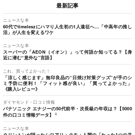
最新記事
ニュースな本
60代でtimeleszにハマり人生初の1人遠征へ…「中高年の推し
活」が人生を変えるワケ
ニュースな本
スーパーの「AEON（イオン）」って何語か知ってる？【身
近に潜む“意外な”言語】
これ、買ってよかった！
「涼しく感じます」無印良品の“日焼け対策グッズ”が手のシ
ミ予防に便利！「フィット感が良い」「買ってよかった」
《購入レビュー》
ダイヤモンド・口コミ情報
パナソニック エナジーの50代前半・次長級の年収は？【5000
件の口コミ情報データ】
ニュースな本
クリントンが語ったシロアリ・クモ・人間の「たった1つの共