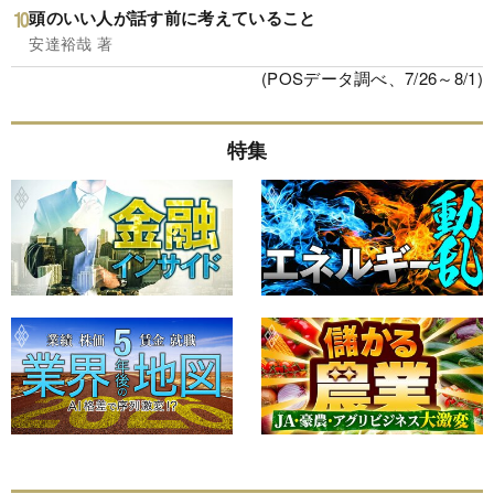
頭のいい人が話す前に考えていること
安達裕哉 著
(POSデータ調べ、7/26～8/1)
特集