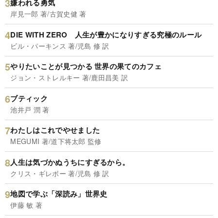
嫌われる勇気
岸見一郎 著/古賀史健 著
DIE WITH ZERO 人生が豊かになりすぎる究極のルール
ビル・パーキンス 著/児島 修 訳
やりたいことが見つかる 世界の果てのカフェ
ジョン・ストレルキー 著/鹿田昌美 訳
ブティック
池井戸 潤 著
わたしはこれでやせました
MEGUMI 著/道下将太郎 監修
人生は気づかぬうちにすぎるから。
クリス・ギレボー 著/児島 修 訳
地図で学ぶ「深読み」世界史
伊藤 敏 著