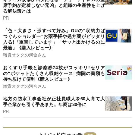
席予約が定着しない元凶」と組織の生産性を上げ
る解決策とは
PR
「色・大きさ・形すべて好み」GUの“収納力ば
つぐんショルダー”お薬手帳や処方薬がピッタリ
入る!「重宝しています」「サッと出かけるのに
最適」《購入レビュー》
雑貨オタクの河合さん
おくすり手帳と診察券24枚がスッキリ!セリア
の“ポケットたくさん収納ケース”病院の書類も
持ち歩けて便利《購入レビュー》
雑貨オタクの河合さん
地方の防水工事会社が正社員職人を60人育て大
手企業から引く手あまた。年商は30倍に
PR
トレンドウォッチ