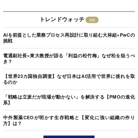
トレンドウォッチ
AIを前提とした業務プロセス再設計に取り組む大林組×PwCの
挑戦
電通副社長×東大教授が語る「利益の松竹梅」なぜ松を狙うべ
き？
【世界23カ国独自調査】なぜ日本はAI活用で世界に後れを取
るのか
「戦略は立派だが現場が動かない」を解決する【PMOの進化
系】
中外製薬CEOが明かす生存戦略と【変化に強い組織の作り
方】は？