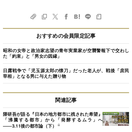
おすすめの会員限定記事
昭和の女帝と政治家志望の青年実業家が空襲警報下で交わし
た「約束」と「男女の因縁」
日露戦争で「児玉源太郎の懐刀」だった老人が、戦後「庶民
宰相」となる男に与えた贈り物
関連記事
隈研吾が語る『日本の地方都市に残された希望』
「沸騰する都市」から「発酵するムラ」へ
――3.11後の都市論（下）