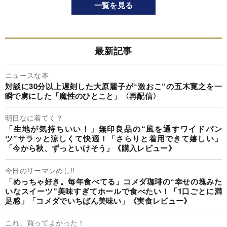
一覧を見る
最新記事
ニュースな本
対談に30分以上遅刻した大原麗子が“激おこ”の五木寛之を一
瞬で虜にした「魔性のひとこと」〈再配信〉
明日なに着てく？
「生地が気持ちいい！」無印良品の“風を通すワイドパン
ツ”サラッと涼しくて快適！「さらりと着用できて嬉しい」
「今から秋、ずっといけそう」《購入レビュー》
今日のリーマンめし!!
「めっちゃ好き。毎年食べてる」コメダ珈琲の“幸せの塊みた
いなスイーツ”美味すぎてホールで食べたい！「1口ごとに満
足感」「コメダでいちばん美味い」《実食レビュー》
これ、買ってよかった！