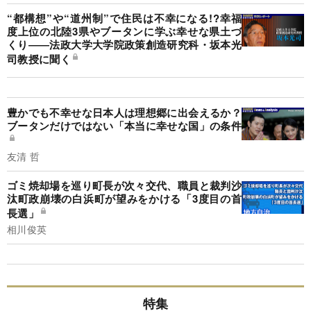
“都構想”や“道州制”で住民は不幸になる!?幸福
度上位の北陸3県やブータンに学ぶ幸せな県土づ
くり――法政大学大学院政策創造研究科・坂本光
司教授に聞く
豊かでも不幸せな日本人は理想郷に出会えるか？
ブータンだけではない「本当に幸せな国」の条件
友清 哲
ゴミ焼却場を巡り町長が次々交代、職員と裁判沙
汰町政崩壊の白浜町が望みをかける「3度目の首
長選」
相川俊英
特集