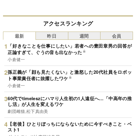
アクセスランキング
最新
昨日
週間
会員
「好きなことを仕事にしたい」若者への豊田章男の回答が
正論すぎて、ぐうの音も出なかった
小倉健一
孫正義が「顔も見たくない」と激怒した20代社員をロボッ
ト事業責任者に抜擢したワケ
小倉健一
60代でtimeleszにハマり人生初の1人遠征へ…「中高年の推
し活」が人生を変えるワケ
劇団雌猫,松下真由美
【老後】ひとりぼっちにならないために今すべきこと・ベ
スト1