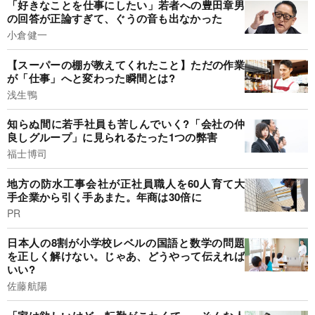
「好きなことを仕事にしたい」若者への豊田章男
の回答が正論すぎて、ぐうの音も出なかった
小倉健一
【スーパーの棚が教えてくれたこと】ただの作業
が「仕事」へと変わった瞬間とは?
浅生鴨
知らぬ間に若手社員も苦しんでいく?「会社の仲
良しグループ」に見られるたった1つの弊害
福士博司
地方の防水工事会社が正社員職人を60人育て大
手企業から引く手あまた。年商は30倍に
PR
日本人の8割が小学校レベルの国語と数学の問題
を正しく解けない。じゃあ、どうやって伝えれば
いい?
佐藤航陽