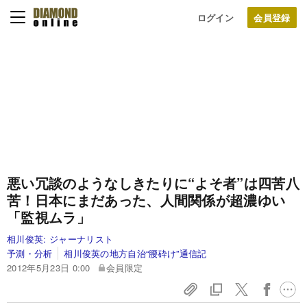
ログイン
悪い冗談のようなしきたりに“よそ者”は四苦八
苦！
日本にまだあった、人間関係が超濃ゆい
「監視ムラ」
相川俊英:
ジャーナリスト
予測・分析
相川俊英の地方自治“腰砕け”通信記
2012年5月23日 0:00
会員限定