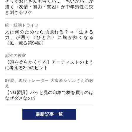
そりゃおじさんも泣くわ…「ちいかわ」が
描く〈友情・努力・貧困〉が中年男性に突
き刺さるワケ
続・続朝ドライフ
人は何のためなら頑張れる？→「生きる
力」が湧く〈ひと言〉に胸が熱くなる
〈風、薫る第94回〉
感性の教室
【頭を柔らかくする】アーティストのよう
に考える3つのヒント
89歳、現役トレーダー 大富豪シゲルさんの教
え
【NG習慣】パッと見の印象で株を買うのは
なぜダメなの？
最新記事一覧