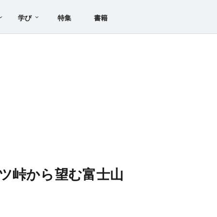
学び
特集
書籍
ツ峠から望む富士山