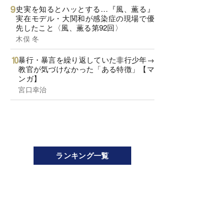
史実を知るとハッとする…『風、薫る』
実在モデル・大関和が感染症の現場で優
先したこと〈風、薫る第92回〉
木俣 冬
暴行・暴言を繰り返していた非行少年→
教官が気づけなかった「ある特徴」【マ
ンガ】
宮口幸治
ランキング一覧