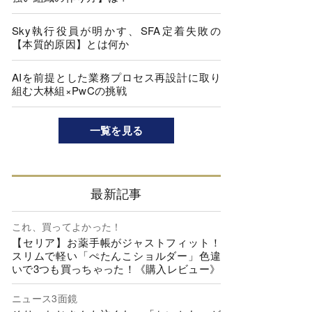
Sky執行役員が明かす、SFA定着失敗の
【本質的原因】とは何か
AIを前提とした業務プロセス再設計に取り
組む大林組×PwCの挑戦
一覧を見る
最新記事
これ、買ってよかった！
【セリア】お薬手帳がジャストフィット！
スリムで軽い「ぺたんこショルダー」色違
いで3つも買っちゃった！《購入レビュー》
ニュース3面鏡