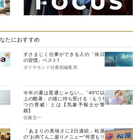
なたにおすすめ
すさまじく仕事ができる人の「休日
の習慣」ベスト1
ダイヤモンド社書籍編集局
今年の夏は普通じゃない...「40°C以
上の酷暑」の後に待ち受ける〈もう1
つの脅威〉とは【気象予報士が警
鐘】
佐藤圭一
「あまりの美味さに2日連続」松屋
の“お肉てんこ盛りメニュー”何度もリ