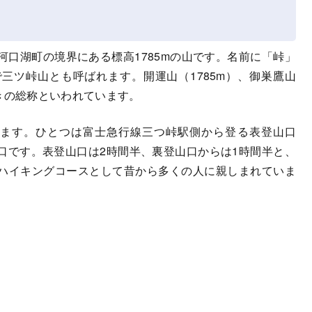
口湖町の境界にある標高1785mの山です。名前に「峠」
三ツ峠山とも呼ばれます。開運山（1785m）、御巣鷹山
頂きの総称といわれています。
ます。ひとつは富士急行線三つ峠駅側から登る表登山口
口です。表登山口は2時間半、裏登山口からは1時間半と、
ハイキングコースとして昔から多くの人に親しまれていま