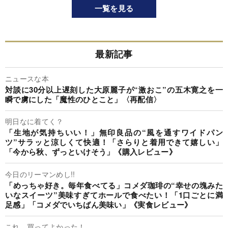
一覧を見る
最新記事
ニュースな本
対談に30分以上遅刻した大原麗子が“激おこ”の五木寛之を一
瞬で虜にした「魔性のひとこと」〈再配信〉
明日なに着てく？
「生地が気持ちいい！」無印良品の“風を通すワイドパン
ツ”サラッと涼しくて快適！「さらりと着用できて嬉しい」
「今から秋、ずっといけそう」《購入レビュー》
今日のリーマンめし!!
「めっちゃ好き。毎年食べてる」コメダ珈琲の“幸せの塊みた
いなスイーツ”美味すぎてホールで食べたい！「1口ごとに満
足感」「コメダでいちばん美味い」《実食レビュー》
これ、買ってよかった！