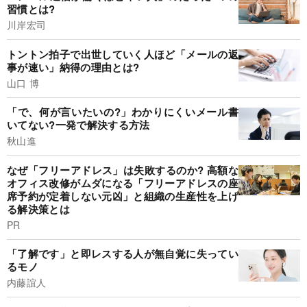
習慣とは?
川岸宏司
トントン拍子で出世していく人ほど「メールの返
事が速い」納得の理由とは?
山口 博
「で、何が言いたいの?」わかりにくいメール書
いてない?一発で解決する方法
秋山進
なぜ「フリーアドレス」は失敗するのか? 高額な
オフィス改修がムダになる「フリーアドレスの座
席予約が定着しない元凶」と組織の生産性を上げ
る解決策とは
PR
「了解です」と即レスする人が無自覚に失ってい
るモノ
内藤誼人