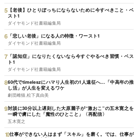
【老後】ひとりぼっちにならないために今すべきこと・ベ
スト1
ダイヤモンド社書籍編集局
「悲しい老後」になる人の特徴・ワースト1
ダイヤモンド社書籍編集局
「認知症」になりたくないなら今すぐやるべき習慣・ベス
ト1
ダイヤモンド社書籍編集局
60代でtimeleszにハマり人生初の1人遠征へ…「中高年の推
し活」が人生を変えるワケ
劇団雌猫,松下真由美
対談に30分以上遅刻した大原麗子が“激おこ”の五木寛之を
一瞬で虜にした「魔性のひとこと」〈再配信〉
五木寛之
仕事ができない人はまず「スキル」を磨く。では、仕事が