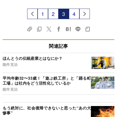
1
2
3
4
関連記事
ほんとうの伝統産業とはなにか？
能作克治
平均年齢32〜33歳！「遊ぶ鉄工所」と「踊る町
工場」は社内をどう活性化しているか
能作克治
もう絶対に、社会復帰できないと思った“あの大
惨事”