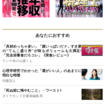
あなたにおすすめ
「具材めっちゃ多い」「腹いっぱいだァ」すき家
の“てんこ盛り丼”が味もボリュームも大満足!
「完全栄養食だろコレ」《実食レビュー》
ランチ命の山盛くん
心理学研究でわかった「運がいい人」のあまりに
明白な特徴
内藤誼人
「死ぬ前に悔やむこと」・ワースト1
ダイヤモンド社書籍編集局