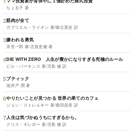
ママ投資家が育休中に１億貯めた株式投資
ちょる子 著
筋肉が全て
ガブリエル・ライオン 著/御立英史 訳
嫌われる勇気
岸見一郎 著/古賀史健 著
DIE WITH ZERO 人生が豊かになりすぎる究極のルール
ビル・パーキンス 著/児島 修 訳
ブティック
池井戸 潤 著
やりたいことが見つかる 世界の果てのカフェ
ジョン・ストレルキー 著/鹿田昌美 訳
人生は気づかぬうちにすぎるから。
クリス・ギレボー 著/児島 修 訳