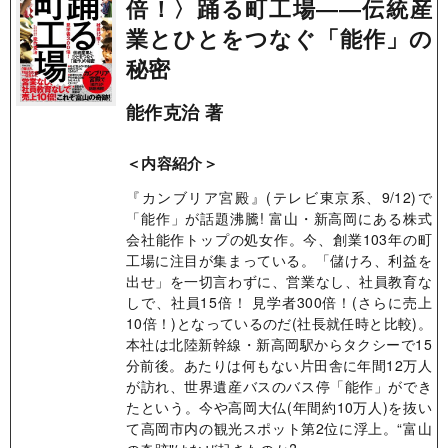
倍！〉踊る町工場――伝統産
業とひとをつなぐ「能作」の
秘密
能作克治 著
＜内容紹介＞
『カンブリア宮殿』(テレビ東京系、9/12)で
「能作」が話題沸騰! 富山・新高岡にある株式
会社能作トップの処女作。今、創業103年の町
工場に注目が集まっている。「儲けろ、利益を
出せ」を一切言わずに、営業なし、社員教育な
しで、社員15倍！ 見学者300倍！(さらに売上
10倍！)となっているのだ(社長就任時と比較)。
本社は北陸新幹線・新高岡駅からタクシーで15
分前後。あたりは何もない片田舎に年間12万人
が訪れ、世界遺産バスのバス停「能作」ができ
たという。今や高岡大仏(年間約10万人)を抜い
て高岡市内の観光スポット第2位に浮上。“富山