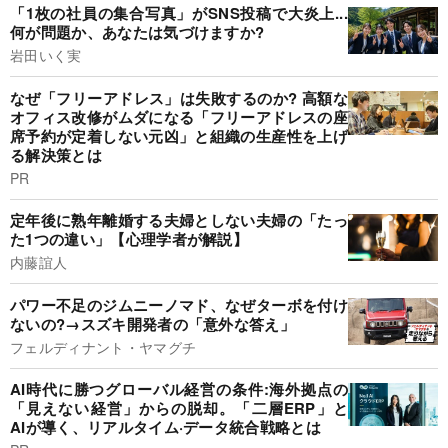
「1枚の社員の集合写真」がSNS投稿で大炎上...
何が問題か、あなたは気づけますか?
岩田いく実
なぜ「フリーアドレス」は失敗するのか? 高額な
オフィス改修がムダになる「フリーアドレスの座
席予約が定着しない元凶」と組織の生産性を上げ
る解決策とは
PR
定年後に熟年離婚する夫婦としない夫婦の「たっ
た1つの違い」【心理学者が解説】
内藤誼人
パワー不足のジムニーノマド、なぜターボを付け
ないの?→スズキ開発者の「意外な答え」
フェルディナント・ヤマグチ
AI時代に勝つグローバル経営の条件:海外拠点の
「見えない経営」からの脱却。「二層ERP」と
AIが導く、リアルタイム·データ統合戦略とは