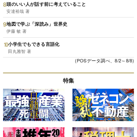
頭のいい人が話す前に考えていること
安達裕哉 著
地図で学ぶ「深読み」世界史
伊藤 敏 著
小学生でもできる言語化
田丸雅智 著
(POSデータ調べ、8/2～8/8)
特集