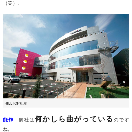
（笑）。
HILLTOP社屋
何かしら曲がっている
能作
御社は
のです
ね。