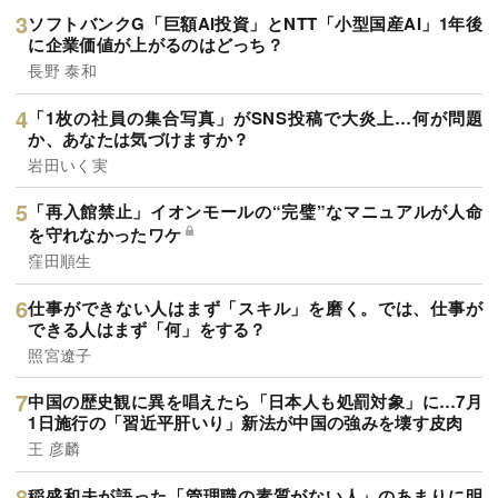
ソフトバンクG「巨額AI投資」とNTT「小型国産AI」1年後
に企業価値が上がるのはどっち？
長野 泰和
「1枚の社員の集合写真」がSNS投稿で大炎上…何が問題
か、あなたは気づけますか？
岩田いく実
「再入館禁止」イオンモールの“完璧”なマニュアルが人命
を守れなかったワケ
窪田順生
仕事ができない人はまず「スキル」を磨く。では、仕事が
できる人はまず「何」をする？
照宮遼子
中国の歴史観に異を唱えたら「日本人も処罰対象」に…7月
1日施行の「習近平肝いり」新法が中国の強みを壊す皮肉
王 彦麟
稲盛和夫が語った「管理職の素質がない人」のあまりに明