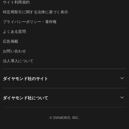
サイト利用規約
特定商取引に関する法律に基づく表示
プライバシーポリシー・著作権
よくある質問
広告掲載
お問い合わせ
法人導入について
ダイヤモンド社のサイト
Diamond Online(English)
ダイヤモンド社について
週刊ダイヤモンド
ダイヤモンド社TOP
DIAMONDハーバード・ビジネス・レビュー
© DIAMOND, INC.
会社概要
ダイヤモンドZAi（デジタル版）