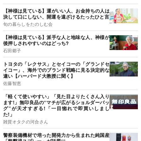
【神様は見ている】運がいい人、お金持ちの人は
決して口にしない、開運を遠ざけるたったひと言
旬の暮らしをたのしむ会
【神様は見ている】派手な人と地味な人、神様が
後押しされやすいのはどっち?
石田郷子
トヨタの「レクサス」とセイコーの「グランドセ
イコー」、海外でのブランド戦略に見る決定的な
違い【ハーバード大教授に聞く】
佐藤智恵
「軽くて使いやすい」「見た目よりたくさん入り
ます!」無印良品の“マチが広がるショルダーバッ
グ”が天才すぎる!「一目惚れで即買いしまし
た!」
雑貨オタクの河合さん
警察装備機材で培った開発力から生まれた純国産
「熊撃退スプレー」が話題に