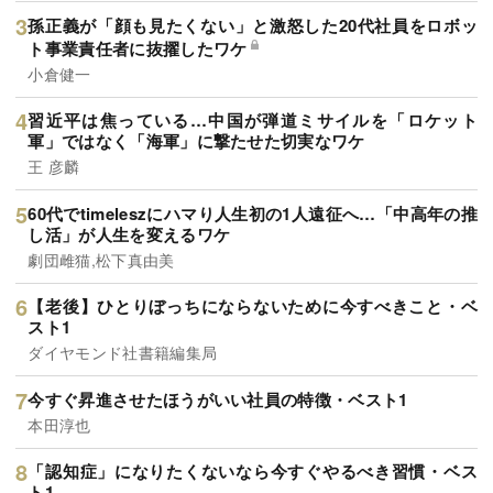
孫正義が「顔も見たくない」と激怒した20代社員をロボッ
ト事業責任者に抜擢したワケ
小倉健一
習近平は焦っている…中国が弾道ミサイルを「ロケット
軍」ではなく「海軍」に撃たせた切実なワケ
王 彦麟
60代でtimeleszにハマり人生初の1人遠征へ…「中高年の推
し活」が人生を変えるワケ
劇団雌猫,松下真由美
【老後】ひとりぼっちにならないために今すべきこと・ベ
スト1
ダイヤモンド社書籍編集局
今すぐ昇進させたほうがいい社員の特徴・ベスト1
本田淳也
「認知症」になりたくないなら今すぐやるべき習慣・ベス
ト1