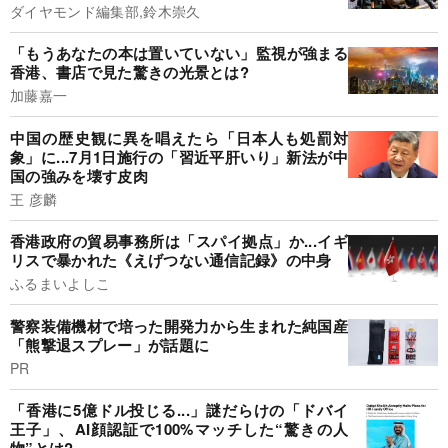
ダイヤモンド編集部,鈴木崇久
「もうあなたの本は置いていない」監視が強まる
香港、書店で見た驚きの光景とは?
加藤嘉一
中国の歴史観に異を唱えたら「日本人も処罰対
象」に...7月1日施行の「習近平肝いり」新法が中
国の強みを壊す皮肉
王 彦麟
香港政府の貿易事務所は「スパイ拠点」か...イギ
リスで暴かれた《えげつない通信記録》の中身
ふるまいよしこ
警察装備機材で培った開発力から生まれた純国産
「熊撃退スプレー」が話題に
PR
「香港に5億ドル投じる...」謎だらけの「ドバイ
王子」、AI顔認証で100%マッチした“驚きの人