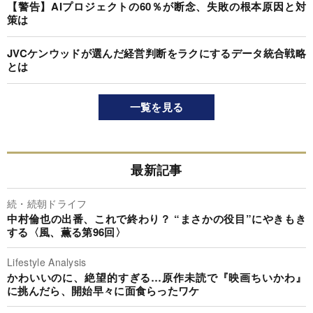
【警告】AIプロジェクトの60％が断念、失敗の根本原因と対
策は
JVCケンウッドが選んだ経営判断をラクにするデータ統合戦略
とは
一覧を見る
最新記事
続・続朝ドライフ
中村倫也の出番、これで終わり？ “まさかの役目”にやきもき
する〈風、薫る第96回〉
Lifestyle Analysis
かわいいのに、絶望的すぎる…原作未読で『映画ちいかわ』
に挑んだら、開始早々に面食らったワケ