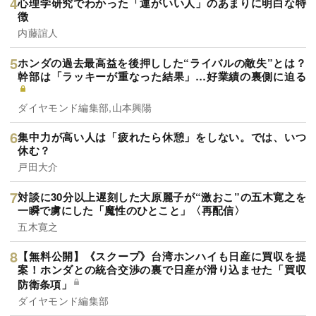
心理学研究でわかった「運がいい人」のあまりに明白な特
徴
内藤誼人
ホンダの過去最高益を後押しした“ライバルの敵失”とは？
幹部は「ラッキーが重なった結果」…好業績の裏側に迫る
ダイヤモンド編集部,山本興陽
集中力が高い人は「疲れたら休憩」をしない。では、いつ
休む？
戸田大介
対談に30分以上遅刻した大原麗子が“激おこ”の五木寛之を
一瞬で虜にした「魔性のひとこと」〈再配信〉
五木寛之
【無料公開】《スクープ》台湾ホンハイも日産に買収を提
案！ホンダとの統合交渉の裏で日産が滑り込ませた「買収
防衛条項」
ダイヤモンド編集部