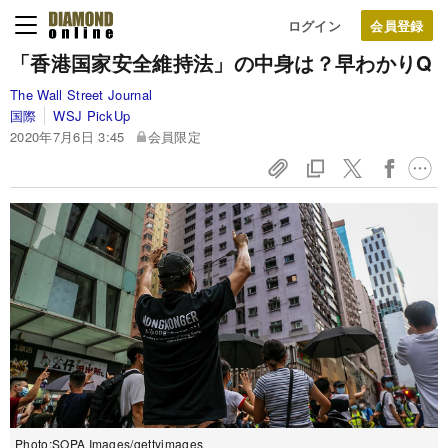
ログイン
「香港国家安全維持法」の中身は？早わかりQ
The Wall Street Journal
国際
WSJ PickUp
2020年7月6日 3:45
会員限定
Photo:SOPA Images/gettyimages