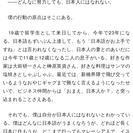
――どんなに努力しても、日本人にはなれない。
僕の行動の原点はそこにある。
19歳で留学生として来日してから、今年で23年にな
る。日本語もずいぶん上達して、もう「日本語がお上手で
すね」とは言われなくなったし、日本人の妻とのあいだに
は今年で11歳と12歳になる二人の息子がいる。好きな作
家は大前研一さんと榊原英資さん、好きな料理はサンマの
塩焼きとしゃぶしゃぶ。最近では、新橋界隈で飛び交って
いるようなおやじギャグまで難なく言えるようになったせ
いで、ビジネス仲間からは「おまえ、日本人か？」と突っ
込まれることさえある。
それでも、僕は自分が日本人にはなれないとわかってい
る。僕はどんなに日本語がうまくなろうが、どれほど長く
日本に住もうが、どこまで行ってもマレーシア人で、イス