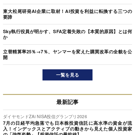
東大松尾研発AI企業に取材！AI投資を利益に転換する三つの
要諦
Sky執行役員が明かす、SFA定着失敗の【本質的原因】とは何
か
立替精算率25％→7％、ヤンマーを変えた購買改革の全貌を公
開
一覧を見る
最新記事
ダイヤモンドZAi NISA投信グランプリ2026
7月の日経平均急落でも日本株投資信託に高水準の資金が流
入！インデックスとアクティブの動きから見えた個人投資家
の「強気姿勢」【投資信託の最前線】