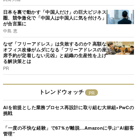
日本を裏で動かす「中国人だけ」の巨大ビジネス
圏、競争激化で「中国人は中国人に気を付けろ」
が合言葉に
中島 恵
なぜ「フリーアドレス」は失敗するのか? 高額な
オフィス改修がムダになる「フリーアドレスの座
席予約が定着しない元凶」と組織の生産性を上げ
る解決策とは
PR
トレンドウォッチ
AIを前提とした業務プロセス再設計に取り組む大林組×PwCの
挑戦
「一度の不快な経験」で87％が離脱…Amazonに学ぶ“AI顧客
管理”