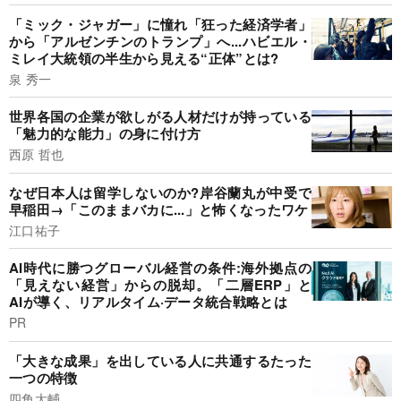
「ミック・ジャガー」に憧れ「狂った経済学者」
から「アルゼンチンのトランプ」へ...ハビエル・
ミレイ大統領の半生から見える“正体”とは?
泉 秀一
世界各国の企業が欲しがる人材だけが持っている
「魅力的な能力」の身に付け方
西原 哲也
なぜ日本人は留学しないのか?岸谷蘭丸が中受で
早稲田→「このままバカに...」と怖くなったワケ
江口祐子
AI時代に勝つグローバル経営の条件:海外拠点の
「見えない経営」からの脱却。「二層ERP」と
AIが導く、リアルタイム·データ統合戦略とは
PR
「大きな成果」を出している人に共通するたった
一つの特徴
四角大輔