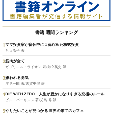
書籍 週間ランキング
ママ投資家が育休中に１億貯めた株式投資
ちょる子 著
筋肉が全て
ガブリエル・ライオン 著/御立英史 訳
嫌われる勇気
岸見一郎 著/古賀史健 著
DIE WITH ZERO 人生が豊かになりすぎる究極のルール
ビル・パーキンス 著/児島 修 訳
やりたいことが見つかる 世界の果てのカフェ