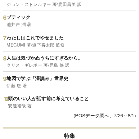
ジョン・ストレルキー 著/鹿田昌美 訳
ブティック
池井戸 潤 著
わたしはこれでやせました
MEGUMI 著/道下将太郎 監修
人生は気づかぬうちにすぎるから。
クリス・ギレボー 著/児島 修 訳
地図で学ぶ「深読み」世界史
伊藤 敏 著
頭のいい人が話す前に考えていること
安達裕哉 著
(POSデータ調べ、7/26～8/1)
特集