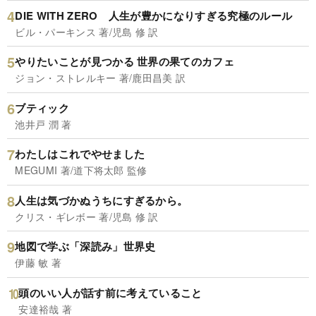
DIE WITH ZERO 人生が豊かになりすぎる究極のルール
ビル・パーキンス 著/児島 修 訳
やりたいことが見つかる 世界の果てのカフェ
ジョン・ストレルキー 著/鹿田昌美 訳
ブティック
池井戸 潤 著
わたしはこれでやせました
MEGUMI 著/道下将太郎 監修
人生は気づかぬうちにすぎるから。
クリス・ギレボー 著/児島 修 訳
地図で学ぶ「深読み」世界史
伊藤 敏 著
頭のいい人が話す前に考えていること
安達裕哉 著