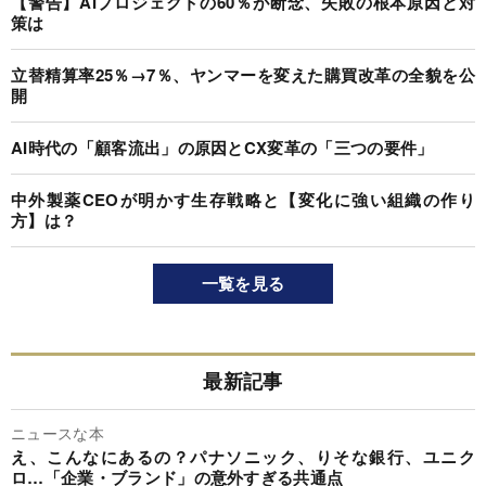
【警告】AIプロジェクトの60％が断念、失敗の根本原因と対
策は
立替精算率25％→7％、ヤンマーを変えた購買改革の全貌を公
開
AI時代の「顧客流出」の原因とCX変革の「三つの要件」
中外製薬CEOが明かす生存戦略と【変化に強い組織の作り
方】は？
一覧を見る
最新記事
ニュースな本
え、こんなにあるの？パナソニック、りそな銀行、ユニク
ロ…「企業・ブランド」の意外すぎる共通点