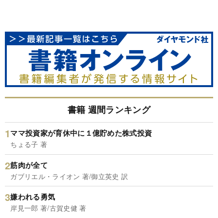
書籍 週間ランキング
ママ投資家が育休中に１億貯めた株式投資
ちょる子 著
筋肉が全て
ガブリエル・ライオン 著/御立英史 訳
嫌われる勇気
岸見一郎 著/古賀史健 著