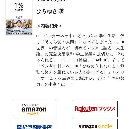
ひろゆき 著
＜内容紹介＞
□「インターネットにどっぷりの学生生活。僕
は『そちら側の人間』になってしまった。」 ■
世界一の管理人が、初めてマジメに語る「人生
論」の完全決定版!! □学生起業を皮切りに「2ち
ゃんねる」「ニコニコ動画」「4chan」そして
「ペンギン村」へ… ■「ひらめきもないまま無
駄な努力を重ねている人が多すぎる。」 □ネッ
トサービスを生み出し続ける、その『1%の努
力』の中身とはーー