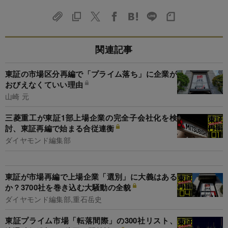
関連記事
東証の市場区分再編で「プライム落ち」に企業が
おびえなくていい理由
山崎 元
三菱重工が東証1部上場企業の完全子会社化を検
討、東証再編で始まる合従連衡
ダイヤモンド編集部
東証が市場再編で上場企業「選別」に大義はある
か？3700社を巻き込む大騒動の全貌
ダイヤモンド編集部,重石岳史
東証プライム市場「転落間際」の300社リスト、