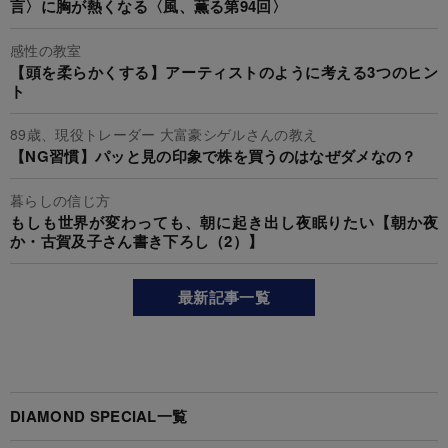
言〉に胸が熱くなる〈風、薫る第94回〉
感性の教室
【頭を柔らかくする】アーティストのように考える3つのヒン
ト
89歳、現役トレーダー 大富豪シゲルさんの教え
【NG習慣】パッと見の印象で株を買うのはなぜダメなの？
暮らしの信じ方
もしも世界が変わっても、朝に起き出し夜眠りたい【朝か夜
か・古賀及子さん書き下ろし（2）】
最新記事一覧
DIAMOND SPECIAL一覧