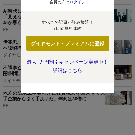
会員の方は
ログイン
AI時代に勝つグローバル経営の条件:海外拠点の
「見えない経営」からの脱却。「二層ERP」と
AIが導く、リアルタイム·データ統合戦略とは
すべての記事が読み放題！
7日間無料体験
PR
伊藤忠、三頭政治終焉で「岡藤一強体制」が加速
ダイヤモンド・プレミアムに登録
へ!新体制で次期社長レースの「本命」登場
ダイヤモンド編集部,大川哲拓
最大1万円割引キャンペーン実施中！
不祥事企業の社外取締役の「報酬額」を完全公
詳細はこちら
開!関電、電通、富士通...【全18社82人】
ダイヤモンド編集部,清水理裕
地方の防水工事会社が正社員職人を60人育て大
手企業から引く手あまた。年商は30倍に
PR