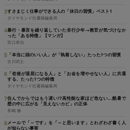
すさまじく仕事ができる人の「休日の習慣」ベスト1
ダイヤモンド社書籍編集局
暴行・暴言を繰り返していた非行少年→教官が気づけなか
った「ある特徴」【マンガ】
宮口幸治
「本当に頭のいい人」が「執着しない」たった1つの習慣
古川武士
「老後が退屈になる人」と「お金を増やせない人」に共通
する、たった1つの特徴
ダイヤモンド社書籍編集局
住んでからではもう遅い!?高性能な家ほど危ない…酷暑で
壁の中に広がる「見えないカビ」の正体
長嶋 修
メールで「～です」を「～と思います」とわざわざ書く人
が知らない事実