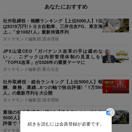
あなたにおすすめ
社外取締役・報酬ランキング【上位5000人】1位
は9219万円!トヨタ自動車、三井住友FG、東京海
上...「全10821人」最新待遇序列
ダイヤモンド編集部,清水理裕
JPX山道CEO「ガバナンス改革の手は緩めな
い」、ニデックは内部管理体制の見直しを!
「TOPIX改革」が2026年の重要テーマに
ダイヤモンド編集部,重石岳史
社外取締役・総合ランキング【上位5000人】報
酬、兼務、業績...6つの軸で独自評価!「1万590
人」の最新序列を大公開
ダイヤモンド編集部,清水理裕
最強の社外取締役は誰だ!【総合ランキング上位
5000人】ソフトバンクG、日立、三菱UFJ...独自
評価で「10821人」の最新序列を大公開
続きを読むには会員登録が必要です。
ダイヤモンド編集部,清水理裕