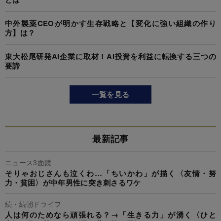
中外製薬CEOが明かす生存戦略と【変化に強い組織の作り
方】は？
東大松尾研発AI企業に取材！AI投資を利益に転換する三つの
要諦
一覧を見る
最新記事
ニュース3面鏡
そりゃおじさんも泣くわ…「ちいかわ」が描く〈友情・努
力・貧困〉が中年男性に突き刺さるワケ
続・続朝ドライフ
人は何のためなら頑張れる？→「生きる力」が湧く〈ひと