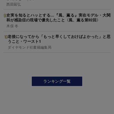
西田延弘
史実を知るとハッとする…『風、薫る』実在モデル・大関
和が感染症の現場で優先したこと〈風、薫る第92回〉
木俣 冬
老後になってから「もっと早くしておけばよかった」と思
うこと・ワースト1
ダイヤモンド社書籍編集局
ランキング一覧