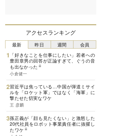
アクセスランキング
最新
昨日
週間
会員
「好きなことを仕事にしたい」若者への
豊田章男の回答が正論すぎて、ぐうの音
も出なかった
小倉健一
習近平は焦っている…中国が弾道ミサイ
ルを「ロケット軍」ではなく「海軍」に
撃たせた切実なワケ
王 彦麟
孫正義が「顔も見たくない」と激怒した
20代社員をロボット事業責任者に抜擢し
たワケ