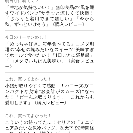
明日なに着てく？
「生地が気持ちいい！」無印良品の“風を通
すワイドパンツ”サラッと涼しくて快適！
「さらりと着用できて嬉しい」「今から
秋、ずっといけそう」《購入レビュー》
今日のリーマンめし!!
「めっちゃ好き。毎年食べてる」コメダ珈
琲の“幸せの塊みたいなスイーツ”美味すぎ
てホールで食べたい！「1口ごとに満足感」
「コメダでいちばん美味い」《実食レビュ
ー》
これ、買ってよかった！
小銭が取りやすくて感動…！ハニーズの“コ
ンパクトな財布”お会計がスムーズになっ
た！「ぜーんぶ収まります」「これからも
愛用します」《購入レビュー》
これ、買ってよかった！
こういうの待ってた…！セリアの「ミニチ
ュアみたいな保冷バッグ」炎天下で2時間経