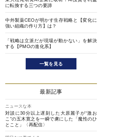
に転換する三つの要諦
中外製薬CEOが明かす生存戦略と【変化に
強い組織の作り方】は？
「戦略は立派だが現場が動かない」を解決
する【PMOの進化系】
一覧を見る
最新記事
ニュースな本
対談に30分以上遅刻した大原麗子が“激お
こ”の五木寛之を一瞬で虜にした「魔性のひ
とこと」〈再配信〉