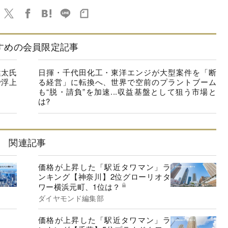
すめの会員限定記事
健太氏
日揮・千代田化工・東洋エンジが大型案件を「断
で浮上
る経営」に転換へ、世界で空前のプラントブーム
も“脱・請負”を加速...収益基盤として狙う市場と
は?
関連記事
価格が上昇した「駅近タワマン」ラ
ンキング【神奈川】2位グローリオタ
ワー横浜元町、1位は？
ダイヤモンド編集部
価格が上昇した「駅近タワマン」ラ