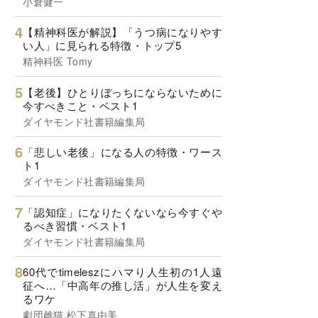
小倉健一
【精神科医が解説】「うつ病になりやす
い人」に見られる特徴・トップ5
精神科医 Tomy
【老後】ひとりぼっちにならないために
今すべきこと・ベスト1
ダイヤモンド社書籍編集局
「悲しい老後」になる人の特徴・ワース
ト1
ダイヤモンド社書籍編集局
「認知症」になりたくないなら今すぐや
るべき習慣・ベスト1
ダイヤモンド社書籍編集局
60代でtimeleszにハマり人生初の1人遠
征へ…「中高年の推し活」が人生を変え
るワケ
劇団雌猫,松下真由美