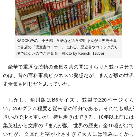
KADOKAWA、小学館、学研などの学習用まんが世界史全集
は書店の「児童書コーナー」にある。歴史書やコミック売り
場ではないのでご注意を Photo by Kenichi Tsuboi
豪華で重厚な装幀の全集を茶の間にずらりと並べさせる
のは、昔の百科事典ビジネスの発想だが、まんが版の世界
史全集も同じだと思っていた。
しかし、角川版はB6サイズ 、並製で220ページくら
い。250グラム程度と従来品の半分である。それでも紙が
厚いので少々重いが、持ち歩きはできる。10年以上前には
集英社から文庫の『まんが版 世界の歴史』全10巻が出て
いたが、文庫だと字が小さすぎて大人には読みにくかっ