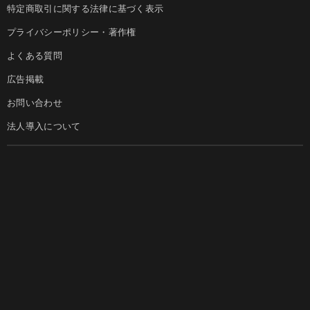
特定商取引に関する法律に基づく表示
プライバシーポリシー・著作権
よくある質問
広告掲載
お問い合わせ
法人導入について
ダイヤモンド社のサイト
Diamond Online(English)
ダイヤモンド社について
週刊ダイヤモンド
ダイヤモンド社TOP
DIAMONDハーバード・ビジネス・レビュー
© DIAMOND, INC.
会社概要
ダイヤモンドZAi（デジタル版）
採用情報
書籍オンライン