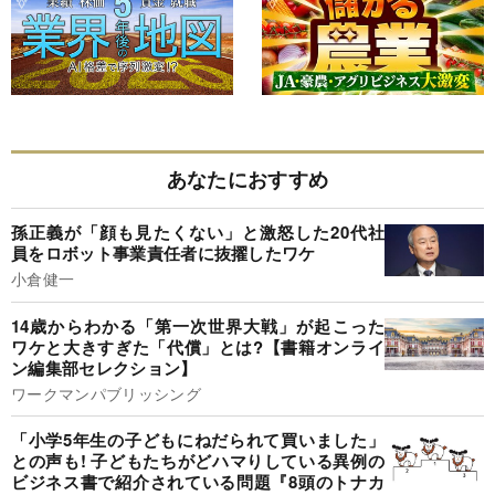
あなたにおすすめ
孫正義が「顔も見たくない」と激怒した20代社
員をロボット事業責任者に抜擢したワケ
小倉健一
14歳からわかる「第一次世界大戦」が起こった
ワケと大きすぎた「代償」とは?【書籍オンライ
ン編集部セレクション】
ワークマンパブリッシング
「小学5年生の子どもにねだられて買いました」
との声も! 子どもたちがどハマりしている異例の
ビジネス書で紹介されている問題『8頭のトナカ