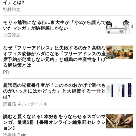
イ』とは?
野村裕之
そりゃ勉強になるわ...東大生が「小2から読んで
いたマンガ」が納得感しかない
土田淳真
なぜ「フリーアドレス」は失敗するのか? 高額な
オフィス改修がムダになる「フリーアドレスの座
席予約が定着しない元凶」と組織の生産性を上げ
る解決策とは
PR
超話題の児童書作者が「この本のおかげで調べも
のがいっきにはかどった」と大絶賛する一冊と
は?
読書猿,ネルノダイスキ
読むと賢くなれる! 本好きをうならせるスゴいマ
ンガ、厳選5冊【書籍オンライン編集部セレクシ
ョン】
読書猿,Dain