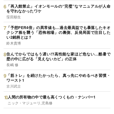
「再入館禁止」イオンモールの“完璧”なマニュアルが人命
を守れなかったワケ
窪田順生
「予想PER4倍」の異常値も…過去最高益でも暴落したキオ
クシア株を襲う「恐怖相場」の裏側、反発局面で注目した
い2銘柄とは？
鈴木貴博
住んでからではもう遅い!?高性能な家ほど危ない…酷暑で
壁の中に広がる「見えないカビ」の正体
長嶋 修
「筋トレ」を続けたかったら、真っ先にやめるべき習慣・
ワースト1
古川武士
人間の所有物の中で最も高くつくもの・ナンバー1
ニック・マジューリ,児島修