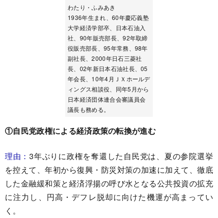
わたり・ふみあき
1936年生まれ、60年慶応義塾
大学経済学部卒、日本石油入
社、90年販売部長、92年取締
役販売部長、95年常務、98年
副社長、2000年日石三菱社
長、02年新日本石油社長、05
年会長、10年4月ＪＸホールデ
ィングス相談役、同年5月から
日本経済団体連合会審議員会
議長も務める。
①自民党政権による経済政策の転換が進む
理由：
3年ぶりに政権を奪還した自民党は、夏の参院選挙
を控えて、年初から復興・防災対策の加速に加えて、徹底
した金融緩和策と経済浮揚の呼び水となる公共投資の拡充
に注力し、円高・デフレ脱却に向けた機運が高まってい
く。