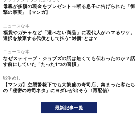
母親が多額の現金をプレゼント→断る息子に告げられた「衝
撃の事実」【マンガ】
ニュースな本
福袋やガチャなど「選べない商品」に現代人がハマるワケ。
選択を放棄する代償として払う“対価”とは？
ニュースな本
なぜスティーブ・ジョブズの話は短くても伝わったのか？話
す前にしていた「たった1つの習慣」
戦争めし
【マンガ】空襲警報下でも大繁盛の寿司店、集まった客たち
の「秘密の寿司ネタ」にヨダレが出そう〈再配信〉
最新記事一覧