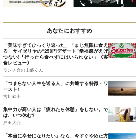
あなたにおすすめ
「美味すぎてひっくり返った」「まじ無限に食え
る」サイゼリヤの“250円デザート”幸福感がえげ
つない!「行ったら食べずにはいられない」《実
食レビュー》
ランチ命の山盛くん
「つまらない人生を送る人」に共通する特徴・ワ
ースト1
古川武士
集中力が高い人は「疲れたら休憩」をしない。で
は、いつ休む?
戸田大介
「本当に幸せになりたい」なら、今すぐやめた方