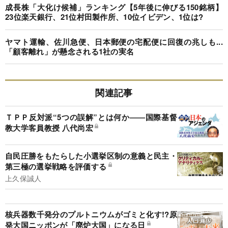
成長株「大化け候補」ランキング【5年後に伸びる150銘柄】
23位楽天銀行、21位村田製作所、10位イビデン、1位は?
ヤマト運輸、佐川急便、日本郵便の宅配便に回復の兆しも...
「顧客離れ」が懸念される1社の実名
関連記事
ＴＰＰ反対派“5つの誤解”とは何か――国際基督
教大学客員教授 八代尚宏
自民圧勝をもたらした小選挙区制の意義と民主・
第三極の選挙戦略を評価する
上久保誠人
核兵器数千発分のプルトニウムがゴミと化す!?原
発大国ニッポンが「廃炉大国」になる日