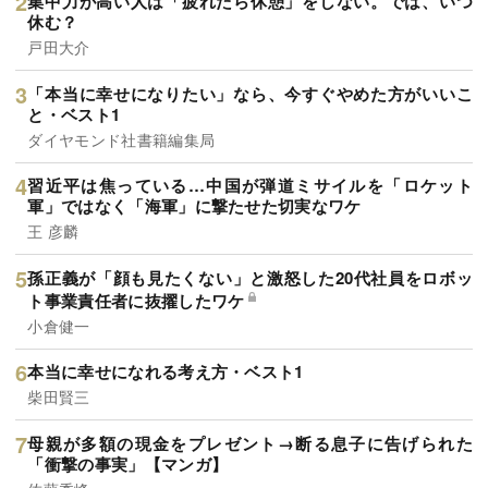
集中力が高い人は「疲れたら休憩」をしない。では、いつ
休む？
戸田大介
「本当に幸せになりたい」なら、今すぐやめた方がいいこ
と・ベスト1
ダイヤモンド社書籍編集局
習近平は焦っている…中国が弾道ミサイルを「ロケット
軍」ではなく「海軍」に撃たせた切実なワケ
王 彦麟
孫正義が「顔も見たくない」と激怒した20代社員をロボッ
ト事業責任者に抜擢したワケ
小倉健一
本当に幸せになれる考え方・ベスト1
柴田賢三
母親が多額の現金をプレゼント→断る息子に告げられた
「衝撃の事実」【マンガ】