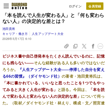
ログイン
「本を読んで人生が変わる人」と「何も変わら
ない人」の決定的な差とは？
池田貴将
キャリア・働き方
人生アップデート大全
2026年5月17日 6:10
ビジネス書や自己啓発本をたくさん読んでいるのに、記憶
にも残らない――
そんな経験がある人も多いのではないだ
ろうか。
『人生アップデート大全――停滞した自分を変え
る66の習慣』（ダイヤモンド社）
の著者・池田貴将氏は、
「本に書かれている、いいなと思ったことを1つでもやっ
てみると大きく人生が変わる」
と語る。今回は、
「本を読
んで変わる人と変わらない人の決定的な差」
について伺っ
た。（取材／ダイヤモンド社・林えり、構成・文／照宮遼