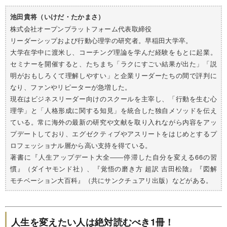
池田貴将（いけだ・たかまさ）
株式会社オープンプラットフォーム代表取締役
リーダーシップおよび行動心理学の研究者。早稲田大学卒。
大学在学中に渡米し、コーチング理論を学んだ経験をもとに起業。
セミナーを開催すると、たちまち「ラクにすごい結果が出た」「説
明がおもしろくて理解しやすい」と企業リーダーたちの間で評判に
なり、ファンやリピーターが急増した。
現在はビジネスリーダー向けのスクールを主宰し、「行動を生む心
理学」と「人格形成に関する知見」を統合した独自メソッドを伝え
ている。常に海外の最新の研究や文献を取り入れながら内容をアッ
プデートしており、エグゼクティブやアスリートをはじめとするプ
ロフェッショナル層から高い支持を得ている。
著書に『人生アップデート大全――停滞した自分を変える66の習
慣』（ダイヤモンド社）、『覚悟の磨き方 超訳 吉田松陰』『図解
モチベーション大百科』（共にサンクチュアリ出版）などがある。
人生を変えたい人は絶対読むべき1冊！