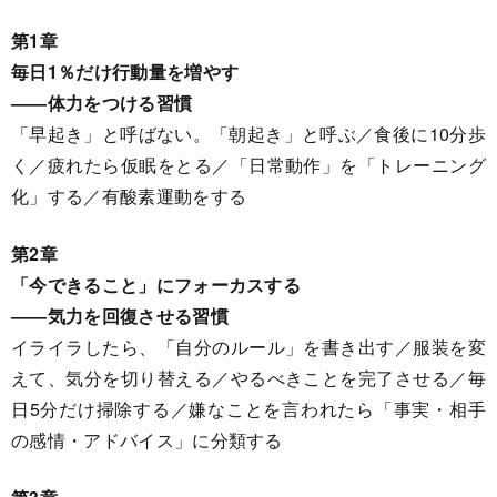
第1章
毎日1％だけ行動量を増やす
――体力をつける習慣
「早起き」と呼ばない。「朝起き」と呼ぶ／食後に10分歩
く／疲れたら仮眠をとる／「日常動作」を「トレーニング
化」する／有酸素運動をする
第2章
「今できること」にフォーカスする
――気力を回復させる習慣
イライラしたら、「自分のルール」を書き出す／服装を変
えて、気分を切り替える／やるべきことを完了させる／毎
日5分だけ掃除する／嫌なことを言われたら「事実・相手
の感情・アドバイス」に分類する