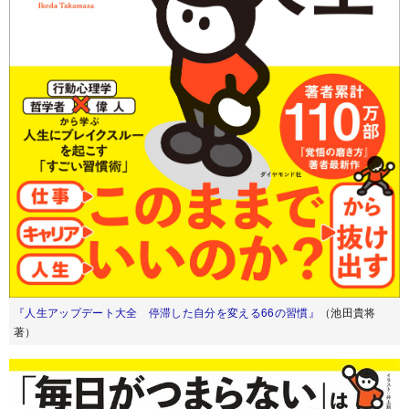
『人生アップデート大全 停滞した自分を変える66の習慣』
（池田貴将
著）