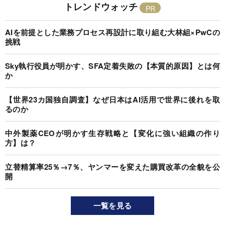
トレンドウォッチ
AIを前提とした業務プロセス再設計に取り組む大林組×PwCの
挑戦
Sky執行役員が明かす、SFA定着失敗の【本質的原因】とは何
か
【世界23カ国独自調査】なぜ日本はAI活用で世界に後れを取
るのか
中外製薬CEOが明かす生存戦略と【変化に強い組織の作り
方】は？
立替精算率25％→7％、ヤンマーを変えた購買改革の全貌を公
開
一覧を見る