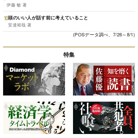
伊藤 敏 著
頭のいい人が話す前に考えていること
安達裕哉 著
(POSデータ調べ、7/26～8/1)
特集