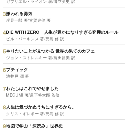
ガブリエル・ライオン 著/御立英史 訳
嫌われる勇気
岸見一郎 著/古賀史健 著
DIE WITH ZERO 人生が豊かになりすぎる究極のルール
ビル・パーキンス 著/児島 修 訳
やりたいことが見つかる 世界の果てのカフェ
ジョン・ストレルキー 著/鹿田昌美 訳
ブティック
池井戸 潤 著
わたしはこれでやせました
MEGUMI 著/道下将太郎 監修
人生は気づかぬうちにすぎるから。
クリス・ギレボー 著/児島 修 訳
地図で学ぶ「深読み」世界史