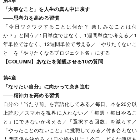
第3章
「大事なこと」を人生の真ん中に戻す
――思考力を高める習慣
「今日ワクワクすることは何か？ 楽しみなことは何
か？」と問う／1日単位ではなく、1週間単位で考える／1
年単位ではなく、12週間単位で考える／「やりたくないこ
と」を「やりたくなるプロジェクト名」にする
【COLUMN】あなたを覚醒させる10の質問
第4章
「なりたい自分」に向かって突き進む
――精神力を高める習慣
自分の「当たり前」を言語化してみる／毎日、本を20分以
上読む／スマホを視界に入れない／「毎週・毎日やるこ
と」にできないか考える／「選択する回数」を減らす／
「やったことのないこと」に挑戦してみる／付き合わない
人間関係を決める／1日の終わりに「今日、どんな価値あ