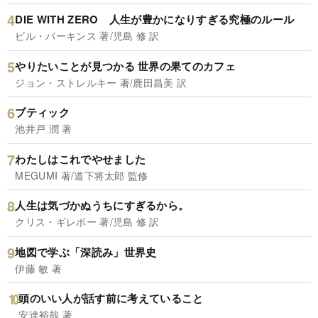
DIE WITH ZERO 人生が豊かになりすぎる究極のルール
ビル・パーキンス 著/児島 修 訳
やりたいことが見つかる 世界の果てのカフェ
ジョン・ストレルキー 著/鹿田昌美 訳
ブティック
池井戸 潤 著
わたしはこれでやせました
MEGUMI 著/道下将太郎 監修
人生は気づかぬうちにすぎるから。
クリス・ギレボー 著/児島 修 訳
地図で学ぶ「深読み」世界史
伊藤 敏 著
頭のいい人が話す前に考えていること
安達裕哉 著