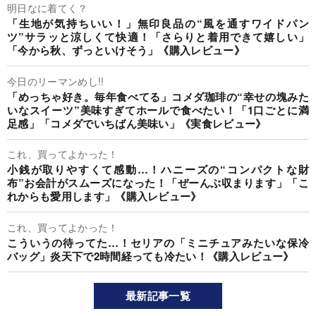
明日なに着てく？
「生地が気持ちいい！」無印良品の“風を通すワイドパン
ツ”サラッと涼しくて快適！「さらりと着用できて嬉しい」
「今から秋、ずっといけそう」《購入レビュー》
今日のリーマンめし!!
「めっちゃ好き。毎年食べてる」コメダ珈琲の“幸せの塊みた
いなスイーツ”美味すぎてホールで食べたい！「1口ごとに満
足感」「コメダでいちばん美味い」《実食レビュー》
これ、買ってよかった！
小銭が取りやすくて感動…！ハニーズの“コンパクトな財
布”お会計がスムーズになった！「ぜーんぶ収まります」「こ
れからも愛用します」《購入レビュー》
これ、買ってよかった！
こういうの待ってた…！セリアの「ミニチュアみたいな保冷
バッグ」炎天下で2時間経っても冷たい！《購入レビュー》
最新記事一覧