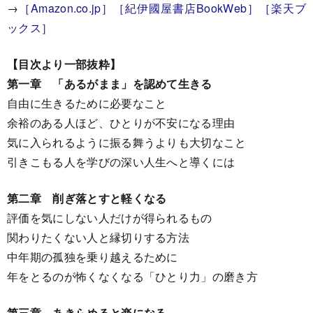
→
［Amazon.co.jp］
［紀伊國屋書店BookWeb］
［楽天ブ
ックス］
【目次より一部抜粋】
第一章 「あるがまま」を認めて生きる
自由に生きるために必要なこと
余裕のある人ほど、ひとりが不安になる理由
気に入られるように振る舞うよりも大切なこと
引きこもる人を学びの深い人生へと導くには
第二章 削ぎ落とすと軽くなる
評価を気にしない人だけが得られるもの
関わりたくない人と縁切りする方法
中年期の孤独を乗り越えるために
年をとるのが怖くなくなる「ひとり力」の磨き方
第三章 あきらめると楽になる