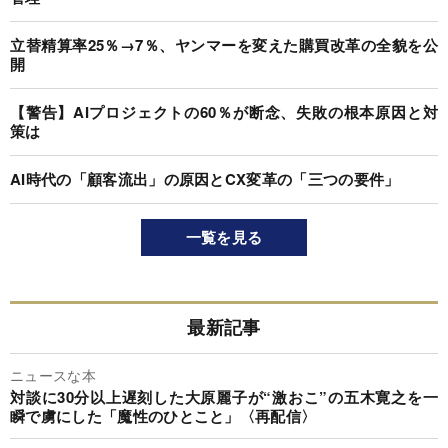
立替精算率25％→7％、ヤンマーを変えた購買改革の全貌を公
開
【警告】AIプロジェクトの60％が断念、失敗の根本原因と対
策は
AI時代の「顧客流出」の原因とCX変革の「三つの要件」
一覧を見る
最新記事
ニュースな本
対談に30分以上遅刻した大原麗子が“激おこ”の五木寛之を一
瞬で虜にした「魔性のひとこと」〈再配信〉