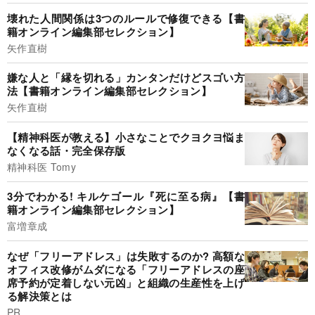
壊れた人間関係は3つのルールで修復できる【書
籍オンライン編集部セレクション】
矢作直樹
嫌な人と「縁を切れる」カンタンだけどスゴい方
法【書籍オンライン編集部セレクション】
矢作直樹
【精神科医が教える】小さなことでクヨクヨ悩ま
なくなる話・完全保存版
精神科医 Tomy
3分でわかる! キルケゴール『死に至る病』【書
籍オンライン編集部セレクション】
富増章成
なぜ「フリーアドレス」は失敗するのか? 高額な
オフィス改修がムダになる「フリーアドレスの座
席予約が定着しない元凶」と組織の生産性を上げ
る解決策とは
PR