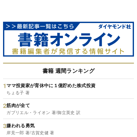
書籍 週間ランキング
ママ投資家が育休中に１億貯めた株式投資
ちょる子 著
筋肉が全て
ガブリエル・ライオン 著/御立英史 訳
嫌われる勇気
岸見一郎 著/古賀史健 著