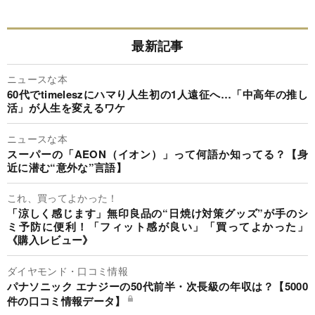
最新記事
ニュースな本
60代でtimeleszにハマり人生初の1人遠征へ…「中高年の推し
活」が人生を変えるワケ
ニュースな本
スーパーの「AEON（イオン）」って何語か知ってる？【身
近に潜む“意外な”言語】
これ、買ってよかった！
「涼しく感じます」無印良品の“日焼け対策グッズ”が手のシ
ミ予防に便利！「フィット感が良い」「買ってよかった」
《購入レビュー》
ダイヤモンド・口コミ情報
パナソニック エナジーの50代前半・次長級の年収は？【5000
件の口コミ情報データ】