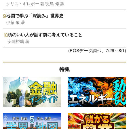
クリス・ギレボー 著/児島 修 訳
地図で学ぶ「深読み」世界史
伊藤 敏 著
頭のいい人が話す前に考えていること
安達裕哉 著
(POSデータ調べ、7/26～8/1)
特集