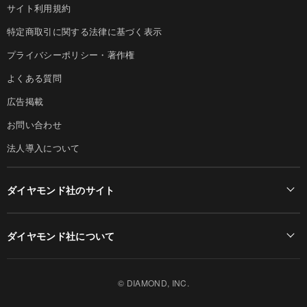
サイト利用規約
特定商取引に関する法律に基づく表示
プライバシーポリシー・著作権
よくある質問
広告掲載
お問い合わせ
法人導入について
ダイヤモンド社のサイト
Diamond Online(English)
ダイヤモンド社について
週刊ダイヤモンド
ダイヤモンド社TOP
DIAMONDハーバード・ビジネス・レビュー
© DIAMOND, INC.
会社概要
ダイヤモンドZAi（デジタル版）