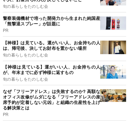
旬の暮らしをたのしむ会
警察装備機材で培った開発力から生まれた純国産
「熊撃退スプレー」が話題に
PR
【神様】は見ている。運がいい人、お金持ちの人
は、帰宅後、決してお財布を置かない場所
旬の暮らしをたのしむ会
【神様は見ている】運がいい人、お金持ちの人
が、年末までに必ず神様に返すもの
旬の暮らしをたのしむ会
なぜ「フリーアドレス」は失敗するのか? 高額な
オフィス改修がムダになる「フリーアドレスの座
席予約が定着しない元凶」と組織の生産性を上げ
る解決策とは
PR