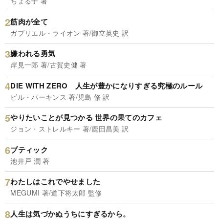
ちょる子 著
筋肉が全て
ガブリエル・ライオン 著/御立英史 訳
嫌われる勇気
岸見一郎 著/古賀史健 著
DIE WITH ZERO 人生が豊かになりすぎる究極のルール
ビル・パーキンス 著/児島 修 訳
やりたいことが見つかる 世界の果てのカフェ
ジョン・ストレルキー 著/鹿田昌美 訳
ブティック
池井戸 潤 著
わたしはこれでやせました
MEGUMI 著/道下将太郎 監修
人生は気づかぬうちにすぎるから。