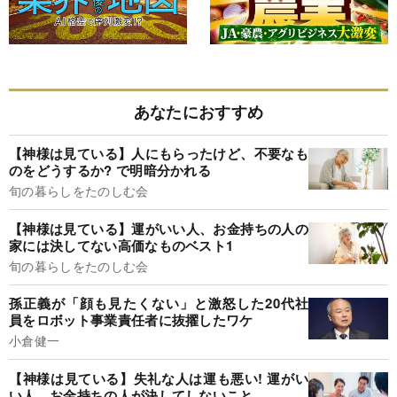
あなたにおすすめ
【神様は見ている】人にもらったけど、不要なも
のをどうするか? で明暗分かれる
旬の暮らしをたのしむ会
【神様は見ている】運がいい人、お金持ちの人の
家には決してない高価なものベスト1
旬の暮らしをたのしむ会
孫正義が「顔も見たくない」と激怒した20代社
員をロボット事業責任者に抜擢したワケ
小倉健一
【神様は見ている】失礼な人は運も悪い! 運がい
い人、お金持ちの人が決してしないこと