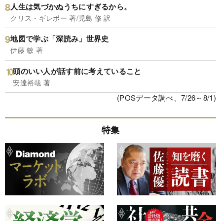
人生は気づかぬうちにすぎるから。
クリス・ギレボー 著/児島 修 訳
地図で学ぶ「深読み」世界史
伊藤 敏 著
頭のいい人が話す前に考えていること
安達裕哉 著
(POSデータ調べ、7/26～8/1)
特集