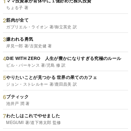
ママ投資家が育休中に１億貯めた株式投資
ちょる子 著
筋肉が全て
ガブリエル・ライオン 著/御立英史 訳
嫌われる勇気
岸見一郎 著/古賀史健 著
DIE WITH ZERO 人生が豊かになりすぎる究極のルール
ビル・パーキンス 著/児島 修 訳
やりたいことが見つかる 世界の果てのカフェ
ジョン・ストレルキー 著/鹿田昌美 訳
ブティック
池井戸 潤 著
わたしはこれでやせました
MEGUMI 著/道下将太郎 監修