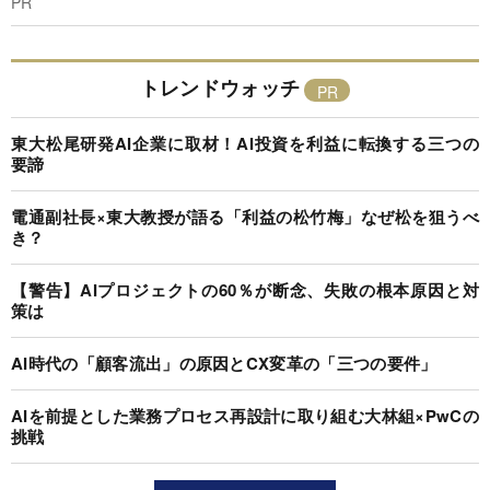
PR
トレンドウォッチ
東大松尾研発AI企業に取材！AI投資を利益に転換する三つの
要諦
電通副社長×東大教授が語る「利益の松竹梅」なぜ松を狙うべ
き？
【警告】AIプロジェクトの60％が断念、失敗の根本原因と対
策は
AI時代の「顧客流出」の原因とCX変革の「三つの要件」
AIを前提とした業務プロセス再設計に取り組む大林組×PwCの
挑戦