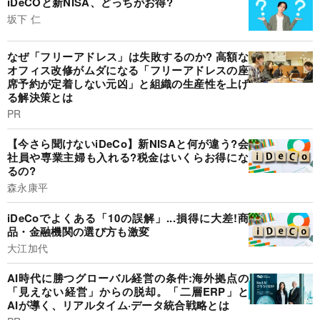
iDeCOと新NISA、どっちがお得?
坂下 仁
なぜ「フリーアドレス」は失敗するのか? 高額な
オフィス改修がムダになる「フリーアドレスの座
席予約が定着しない元凶」と組織の生産性を上げ
る解決策とは
PR
【今さら聞けないiDeCo】新NISAと何が違う?会
社員や専業主婦も入れる?税金はいくらお得にな
るの?
森永康平
iDeCoでよくある「10の誤解」...損得に大差!商
品・金融機関の選び方も激変
大江加代
AI時代に勝つグローバル経営の条件:海外拠点の
「見えない経営」からの脱却。「二層ERP」と
AIが導く、リアルタイム·データ統合戦略とは