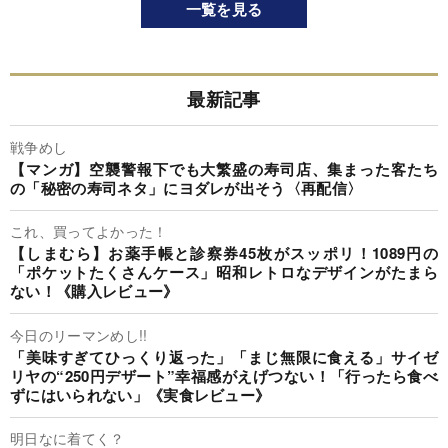
一覧を見る
最新記事
戦争めし
【マンガ】空襲警報下でも大繁盛の寿司店、集まった客たち
の「秘密の寿司ネタ」にヨダレが出そう〈再配信〉
これ、買ってよかった！
【しまむら】お薬手帳と診察券45枚がスッポリ！1089円の
「ポケットたくさんケース」昭和レトロなデザインがたまら
ない！《購入レビュー》
今日のリーマンめし!!
「美味すぎてひっくり返った」「まじ無限に食える」サイゼ
リヤの“250円デザート”幸福感がえげつない！「行ったら食べ
ずにはいられない」《実食レビュー》
明日なに着てく？