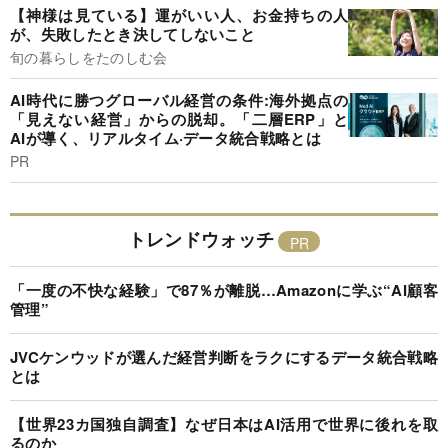
【神様は見ている】運がいい人、お金持ちの人
が、失敗したとき決してしないこと
旬の暮らしをたのしむ会
AI時代に勝つグローバル経営の条件:海外拠点の
「見えない経営」からの脱却。「二層ERP」と
AIが導く、リアルタイム·データ統合戦略とは
PR
トレンドウォッチ
「一度の不快な経験」で87％が離脱…Amazonに学ぶ“AI顧客
管理”
JVCケンウッドが選んだ経営判断をラクにするデータ統合戦略
とは
【世界23カ国独自調査】なぜ日本はAI活用で世界に後れを取
るのか