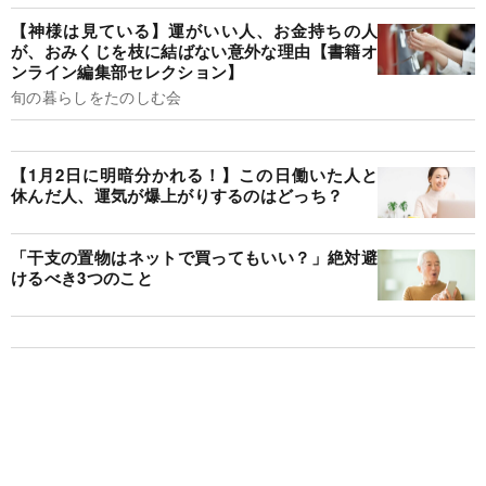
【神様は見ている】運がいい人、お金持ちの人
が、おみくじを枝に結ばない意外な理由【書籍オ
ンライン編集部セレクション】
旬の暮らしをたのしむ会
【1月2日に明暗分かれる！】この日働いた人と
休んだ人、運気が爆上がりするのはどっち？
「干支の置物はネットで買ってもいい？」絶対避
けるべき3つのこと