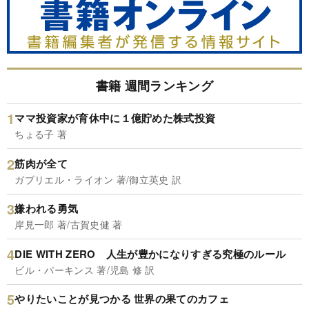
書籍 週間ランキング
ママ投資家が育休中に１億貯めた株式投資
ちょる子 著
筋肉が全て
ガブリエル・ライオン 著/御立英史 訳
嫌われる勇気
岸見一郎 著/古賀史健 著
DIE WITH ZERO 人生が豊かになりすぎる究極のルール
ビル・パーキンス 著/児島 修 訳
やりたいことが見つかる 世界の果てのカフェ