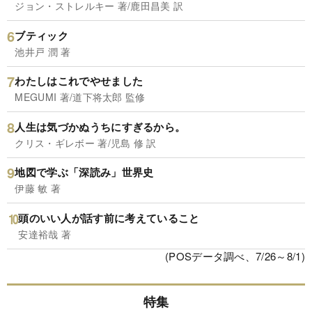
ジョン・ストレルキー 著/鹿田昌美 訳
ブティック
池井戸 潤 著
わたしはこれでやせました
MEGUMI 著/道下将太郎 監修
人生は気づかぬうちにすぎるから。
クリス・ギレボー 著/児島 修 訳
地図で学ぶ「深読み」世界史
伊藤 敏 著
頭のいい人が話す前に考えていること
安達裕哉 著
(POSデータ調べ、7/26～8/1)
特集