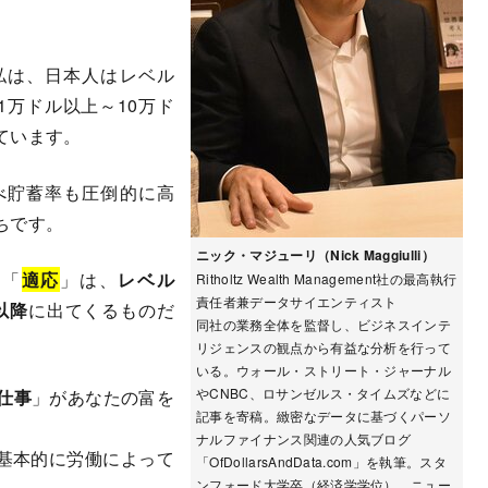
。
は、日本人はレベル
1万ドル以上～10万ド
ています。
べ貯蓄率も圧倒的に高
ちです。
ニック・マジューリ（Nick Maggiulli）
や「
適応
」は、
レベル
Ritholtz Wealth Management社の最高執行
責任者兼データサイエンティスト
以降
に出てくるものだ
同社の業務全体を監督し、ビジネスインテ
リジェンスの観点から有益な分析を行って
いる。ウォール・ストリート・ジャーナル
やCNBC、ロサンゼルス・タイムズなどに
仕事
」があなたの富を
記事を寄稿。緻密なデータに基づくパーソ
ナルファイナンス関連の人気ブログ
基本的に労働によって
「OfDollarsAndData.com」を執筆。スタ
ンフォード大学卒（経済学学位）。ニュー