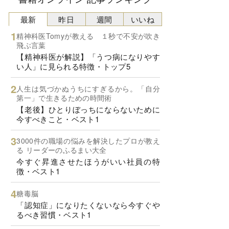
最新
昨日
週間
いいね
精神科医Tomyが教える １秒で不安が吹き
飛ぶ言葉
【精神科医が解説】「うつ病になりやす
い人」に見られる特徴・トップ5
人生は気づかぬうちにすぎるから。「自分
第一」で生きるための時間術
【老後】ひとりぼっちにならないために
今すべきこと・ベスト1
3000件の職場の悩みを解決したプロが教え
る リーダーのふるまい大全
今すぐ昇進させたほうがいい社員の特
徴・ベスト1
糖毒脳
「認知症」になりたくないなら今すぐや
るべき習慣・ベスト1