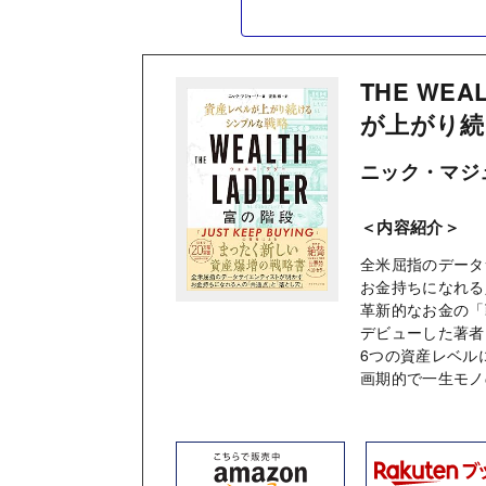
THE WEA
が上がり続
ニック・マジ
＜内容紹介＞
全米屈指のデータ
お金持ちになれる
革新的なお金の「戦術
デビューした著者
6つの資産レベル
画期的で一生モノ