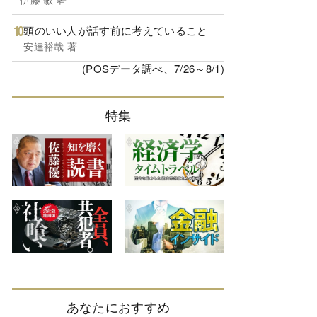
頭のいい人が話す前に考えていること
安達裕哉 著
(POSデータ調べ、7/26～8/1)
特集
あなたにおすすめ