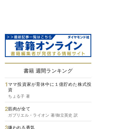
書籍 週間ランキング
ママ投資家が育休中に１億貯めた株式投
資
ちょる子 著
筋肉が全て
ガブリエル・ライオン 著/御立英史 訳
嫌われる勇気