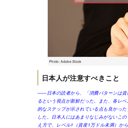
Photo: Adobe Stock
日本人が注意すべきこと
――日本の読者から、「消費パターンは資
るという視点が新鮮だった。また、各レベ
的なステップが示されている点も良かった
した。日本人にはあまりなじみがないこの
え方で、レベル1（資産1万ドル未満）か