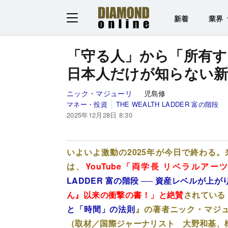
新着
業界
「守る人」から「所有す
日本人だけが知らない
ニック・マジューリ
児島修
マネー・投資
THE WEALTH LADDER 富の階段
2025年12月28日 8:30
いよいよ激動の2025年が今日で終わる
は、
YouTube「両学長 リベラルア
LADDER 富の階段 ── 資産レベルが上
ん』以来の衝撃の書！」と絶賛
されている
と「時間」の法則
』の著者ニック・マジ
（取材／国際ジャーナリスト 大野和基、