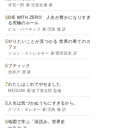
岸見一郎 著/古賀史健 著
DIE WITH ZERO 人生が豊かになりすぎ
る究極のルール
ビル・パーキンス 著/児島 修 訳
やりたいことが見つかる 世界の果てのカ
フェ
ジョン・ストレルキー 著/鹿田昌美 訳
ブティック
池井戸 潤 著
わたしはこれでやせました
MEGUMI 著/道下将太郎 監修
人生は気づかぬうちにすぎるから。
クリス・ギレボー 著/児島 修 訳
地図で学ぶ「深読み」世界史
伊藤 敏 著