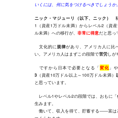
いくには、何に気をつけるべきでしょうか
ニック・マジューリ（以下、ニック）
私
1（資産1万ドル未満）からレベル2（資産
ル未満）への移行が、
非常に得意
だと思っ
文化的に
規律
があり、アメリカ人に比
い。アメリカ人はまずこの段階で
苦労
しが
ですから日本で必要となる「
変化
」
3
（資産10万ドル以上～100万ドル未満）
と思っています。
レベル1やレベル2の段階では、おもに「
生みます。
働いて、収入を得て、貯蓄する――富は