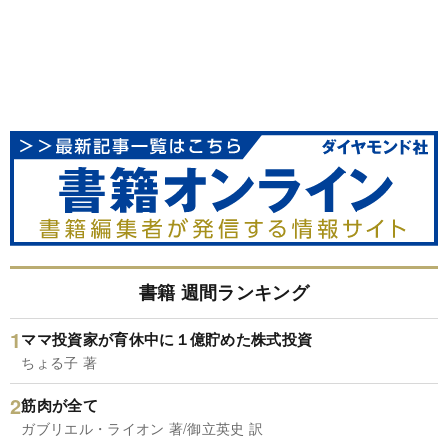
書籍 週間ランキング
ママ投資家が育休中に１億貯めた株式投資
ちょる子 著
筋肉が全て
ガブリエル・ライオン 著/御立英史 訳