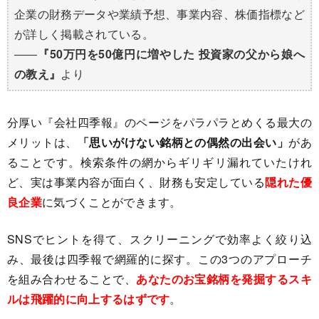
企業の財務データや業績予想、事業内容、株価指標など
が詳しく掲載されている。
――
『50万円を50億円に増やした 投資家の父から娘へ
の教え』
より
分厚い『会社四季報』のページをパラパラとめくる最大の
メリットは、
「思いがけない銘柄との偶然の出会い」
があ
ることです。検索条件の網からギリギリ漏れていたけれ
ど、実は事業内容が面白く、財務も安定している
隠れた優
良企業
に気づくことができます。
SNSでヒントを得て、スクリーニングで効率よく絞り込
み、最後は四季報で網羅的に探す。この3つのアプローチ
を組み合わせることで、
あなたのお宝銘柄を発掘するスキ
ルは飛躍的に向上するはずです
。