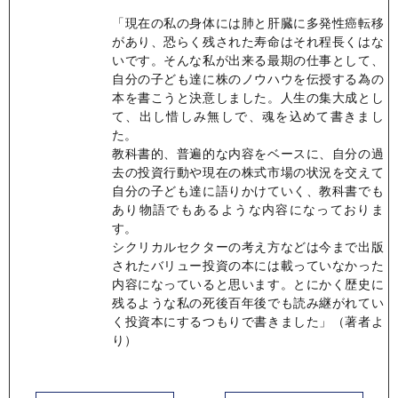
「現在の私の身体には肺と肝臓に多発性癌転移
があり、恐らく残された寿命はそれ程長くはな
いです。そんな私が出来る最期の仕事として、
自分の子ども達に株のノウハウを伝授する為の
本を書こうと決意しました。人生の集大成とし
て、出し惜しみ無しで、魂を込めて書きまし
た。
教科書的、普遍的な内容をベースに、自分の過
去の投資行動や現在の株式市場の状況を交えて
自分の子ども達に語りかけていく、教科書でも
あり物語でもあるような内容になっておりま
す。
シクリカルセクターの考え方などは今まで出版
されたバリュー投資の本には載っていなかった
内容になっていると思います。とにかく歴史に
残るような私の死後百年後でも読み継がれてい
く投資本にするつもりで書きました」（著者よ
り）