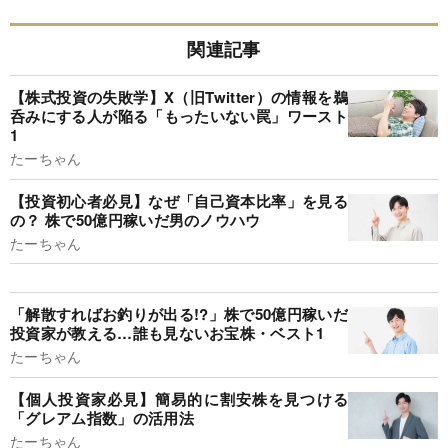
関連記事
【株式投資の失敗学】X（旧Twitter）の情報を鵜
呑みにする人が陥る「もったいない罠」ワースト
1
たーちゃん
【投資初心者必見】なぜ「自己資本比率」を見る
の？ 株で50億円稼いだ男のノウハウ
たーちゃん
「解散すればお釣りが出る!?」株で50億円稼いだ
投資家が教える…誰も見ないお宝株・ベスト1
たーちゃん
【個人投資家必見】簡易的に割安株を見つける
「グレアム指数」の活用法
たーちゃん