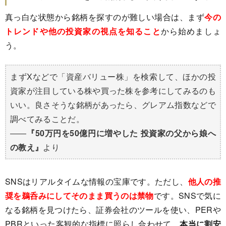
真っ白な状態から銘柄を探すのが難しい場合は、まず
今の
トレンドや他の投資家の視点を知ること
から始めましょ
う。
まずXなどで「資産バリュー株」を検索して、ほかの投
資家が注目している株や買った株を参考にしてみるのも
いい。良さそうな銘柄があったら、グレアム指数などで
調べてみることだ。
――
『50万円を50億円に増やした 投資家の父から娘へ
の教え』
より
SNSはリアルタイムな情報の宝庫です。ただし、
他人の推
奨を鵜呑みにしてそのまま買うのは禁物
です。SNSで気に
なる銘柄を見つけたら、証券会社のツールを使い、PERや
PBRといった客観的な指標に照らし合わせて、
本当に割安