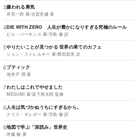
嫌われる勇気
岸見一郎 著/古賀史健 著
DIE WITH ZERO 人生が豊かになりすぎる究極のルール
ビル・パーキンス 著/児島 修 訳
やりたいことが見つかる 世界の果てのカフェ
ジョン・ストレルキー 著/鹿田昌美 訳
ブティック
池井戸 潤 著
わたしはこれでやせました
MEGUMI 著/道下将太郎 監修
人生は気づかぬうちにすぎるから。
クリス・ギレボー 著/児島 修 訳
地図で学ぶ「深読み」世界史
伊藤 敏 著