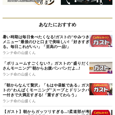
あなたにおすすめ
暑い時期は毎日食べたくなる!ガストの“やみつき
メニュー”最後のひと口まで美味しい!「好きすぎ
る。毎日これがいい」「至高の一品!」
ランチ命の山盛くん
「ボリュームすごくない?」ガストの“盛りだく
さんモーニング”朝からお腹パンパンだよ...!
ランチ命の山盛くん
「朝からなんて贅沢」「もはや昼飯である」ガス
トの“わんぱくモーニング”スープとドリンクバ
ー付きで大満足すぎる!「重すぎてわらう」
ランチ命の山盛くん
【ガスト】朝からガッツリすぎる...!柔道部が考