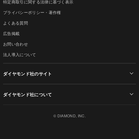
特定商取引に関する法律に基づく表示
プライバシーポリシー・著作権
よくある質問
広告掲載
お問い合わせ
法人導入について
ダイヤモンド社のサイト
Diamond Online(English)
ダイヤモンド社について
週刊ダイヤモンド
ダイヤモンド社TOP
DIAMONDハーバード・ビジネス・レビュー
© DIAMOND, INC.
会社概要
ダイヤモンドZAi（デジタル版）
採用情報
書籍オンライン