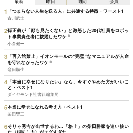
最新
昨日
週間
会員
「つまらない人生を送る人」に共通する特徴・ワースト1
古川武士
孫正義が「顔も見たくない」と激怒した20代社員をロボッ
ト事業責任者に抜擢したワケ
小倉健一
「再入館禁止」イオンモールの“完璧”なマニュアルが人命
を守れなかったワケ
窪田順生
「本当に幸せになりたい」なら、今すぐやめた方がいいこ
と・ベスト1
ダイヤモンド社書籍編集局
本当に幸せになれる考え方・ベスト1
柴田賢三
そりゃ秀吉が出世するわ…「格上」の柴田勝家を追い抜い
た〈根回し力〉がエグすぎた