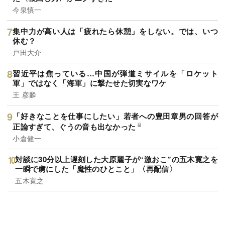
今泉慎一
集中力が高い人は「疲れたら休憩」をしない。では、いつ
休む？
戸田大介
習近平は焦っている…中国が弾道ミサイルを「ロケット
軍」ではなく「海軍」に撃たせた切実なワケ
王 彦麟
「好きなことを仕事にしたい」若者への豊田章男の回答が
正論すぎて、ぐうの音も出なかった
小倉健一
対談に30分以上遅刻した大原麗子が“激おこ”の五木寛之を
一瞬で虜にした「魔性のひとこと」〈再配信〉
五木寛之