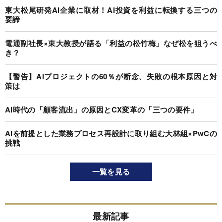
東大松尾研発AI企業に取材！AI投資を利益に転換する三つの
要諦
電通副社長×東大教授が語る「利益の松竹梅」なぜ松を狙うべ
き？
【警告】AIプロジェクトの60％が断念、失敗の根本原因と対
策は
AI時代の「顧客流出」の原因とCX変革の「三つの要件」
AIを前提とした業務プロセス再設計に取り組む大林組×PwCの
挑戦
一覧を見る
最新記事