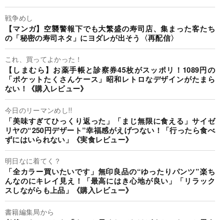
戦争めし
【マンガ】空襲警報下でも大繁盛の寿司店、集まった客たち
の「秘密の寿司ネタ」にヨダレが出そう〈再配信〉
これ、買ってよかった！
【しまむら】お薬手帳と診察券45枚がスッポリ！1089円の
「ポケットたくさんケース」昭和レトロなデザインがたまら
ない！《購入レビュー》
今日のリーマンめし!!
「美味すぎてひっくり返った」「まじ無限に食える」サイゼ
リヤの“250円デザート”幸福感がえげつない！「行ったら食べ
ずにはいられない」《実食レビュー》
明日なに着てく？
「全カラー買いたいです」無印良品の“ゆったりパンツ”楽ち
んなのにキレイ見え！「最高にはき心地が良い」「リラック
スしながらも上品」《購入レビュー》
書籍編集局から