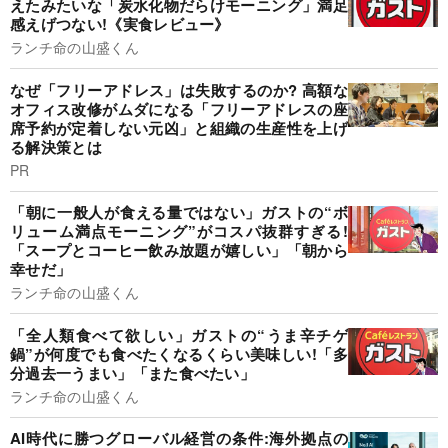
えたみたいな「炭水化物だらけモーニング」満足
感えげつない!《実食レビュー》
ランチ命の山盛くん
なぜ「フリーアドレス」は失敗するのか? 高額な
オフィス改修がムダになる「フリーアドレスの座
席予約が定着しない元凶」と組織の生産性を上げ
る解決策とは
PR
「朝に一般人が食える量ではない」ガストの“ボ
リューム満点モーニング”がコスパ抜群すぎる!
「スープとコーヒー飲み放題が嬉しい」「朝から
幸せだ」
ランチ命の山盛くん
「全人類食べて欲しい」ガストの“うま辛チゲ
鍋”が何度でも食べたくなるくらい美味しい!「多
分過去一うまい」「また食べたい」
ランチ命の山盛くん
AI時代に勝つグローバル経営の条件:海外拠点の