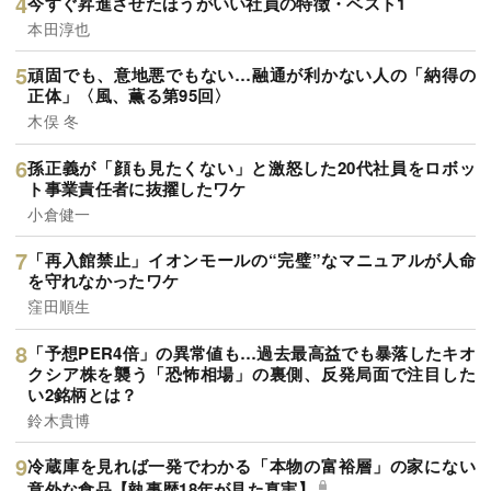
今すぐ昇進させたほうがいい社員の特徴・ベスト1
本田淳也
頑固でも、意地悪でもない…融通が利かない人の「納得の
正体」〈風、薫る第95回〉
木俣 冬
孫正義が「顔も見たくない」と激怒した20代社員をロボッ
ト事業責任者に抜擢したワケ
小倉健一
「再入館禁止」イオンモールの“完璧”なマニュアルが人命
を守れなかったワケ
窪田順生
「予想PER4倍」の異常値も…過去最高益でも暴落したキオ
クシア株を襲う「恐怖相場」の裏側、反発局面で注目した
い2銘柄とは？
鈴木貴博
冷蔵庫を見れば一発でわかる「本物の富裕層」の家にない
意外な食品【執事歴18年が見た真実】