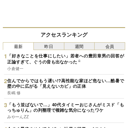
アクセスランキング
最新
昨日
週間
会員
「好きなことを仕事にしたい」若者への豊田章男の回答が
正論すぎて、ぐうの音も出なかった
小倉健一
住んでからではもう遅い!?高性能な家ほど危ない…酷暑で
壁の中に広がる「見えないカビ」の正体
長嶋 修
「もう並ばないで…」40代タイミーおじさんがミスド「も
っちゅりん」の列整理で複雑な気分になったワケ
みやーんZZ