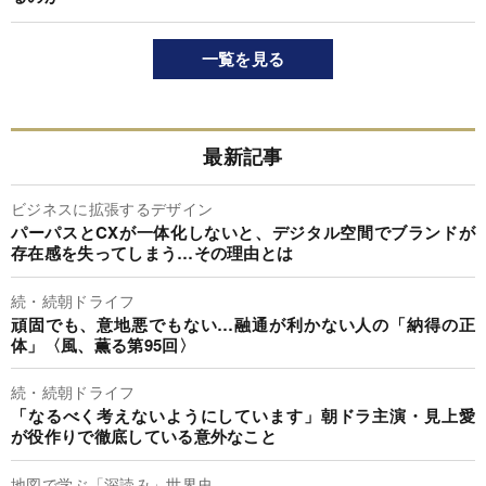
一覧を見る
最新記事
ビジネスに拡張するデザイン
パーパスとCXが一体化しないと、デジタル空間でブランドが
存在感を失ってしまう…その理由とは
続・続朝ドライフ
頑固でも、意地悪でもない…融通が利かない人の「納得の正
体」〈風、薫る第95回〉
続・続朝ドライフ
「なるべく考えないようにしています」朝ドラ主演・見上愛
が役作りで徹底している意外なこと
地図で学ぶ「深読み」世界史