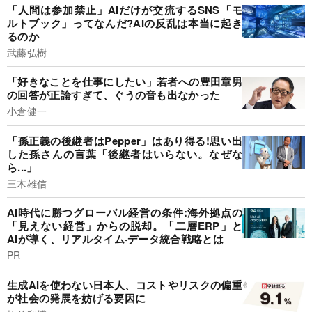
「人間は参加禁止」AIだけが交流するSNS「モ
ルトブック」ってなんだ?AIの反乱は本当に起き
るのか
武藤弘樹
「好きなことを仕事にしたい」若者への豊田章男
の回答が正論すぎて、ぐうの音も出なかった
小倉健一
「孫正義の後継者はPepper」はあり得る!思い出
した孫さんの言葉「後継者はいらない。なぜな
ら...」
三木雄信
AI時代に勝つグローバル経営の条件:海外拠点の
「見えない経営」からの脱却。「二層ERP」と
AIが導く、リアルタイム·データ統合戦略とは
PR
生成AIを使わない日本人、コストやリスクの偏重
が社会の発展を妨げる要因に