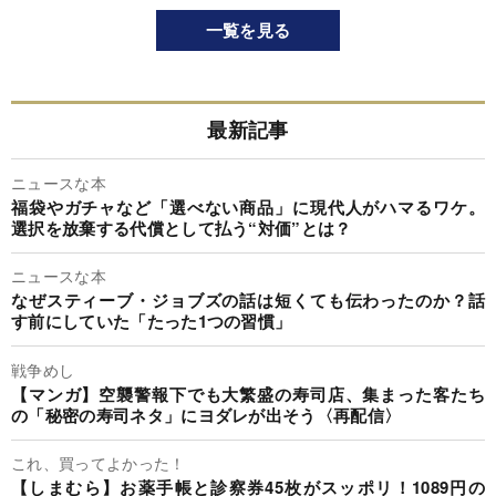
一覧を見る
最新記事
ニュースな本
福袋やガチャなど「選べない商品」に現代人がハマるワケ。
選択を放棄する代償として払う“対価”とは？
ニュースな本
なぜスティーブ・ジョブズの話は短くても伝わったのか？話
す前にしていた「たった1つの習慣」
戦争めし
【マンガ】空襲警報下でも大繁盛の寿司店、集まった客たち
の「秘密の寿司ネタ」にヨダレが出そう〈再配信〉
これ、買ってよかった！
【しまむら】お薬手帳と診察券45枚がスッポリ！1089円の