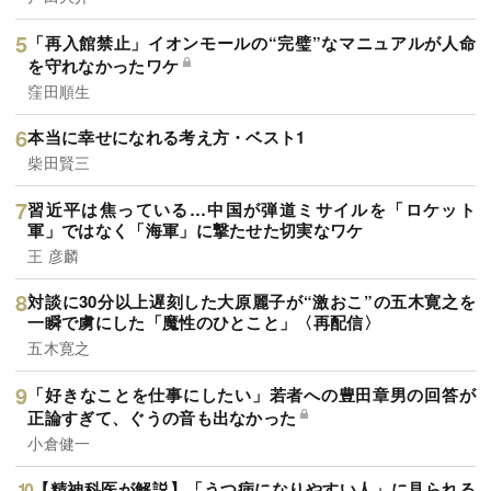
「再入館禁止」イオンモールの“完璧”なマニュアルが人命
を守れなかったワケ
窪田順生
本当に幸せになれる考え方・ベスト1
柴田賢三
習近平は焦っている…中国が弾道ミサイルを「ロケット
軍」ではなく「海軍」に撃たせた切実なワケ
王 彦麟
対談に30分以上遅刻した大原麗子が“激おこ”の五木寛之を
一瞬で虜にした「魔性のひとこと」〈再配信〉
五木寛之
「好きなことを仕事にしたい」若者への豊田章男の回答が
正論すぎて、ぐうの音も出なかった
小倉健一
【精神科医が解説】「うつ病になりやすい人」に見られる