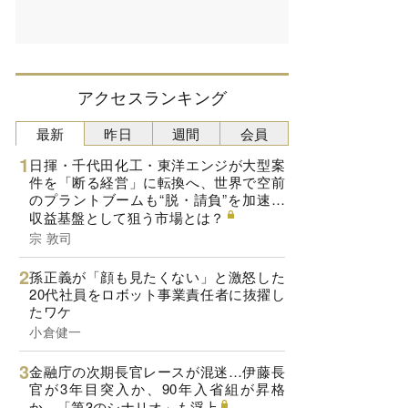
アクセスランキング
最新
昨日
週間
会員
日揮・千代田化工・東洋エンジが大型案
件を「断る経営」に転換へ、世界で空前
のプラントブームも“脱・請負”を加速…
収益基盤として狙う市場とは？
宗 敦司
孫正義が「顔も見たくない」と激怒した
20代社員をロボット事業責任者に抜擢し
たワケ
小倉健一
金融庁の次期長官レースが混迷…伊藤長
官が3年目突入か、90年入省組が昇格
か、「第3のシナリオ」も浮上