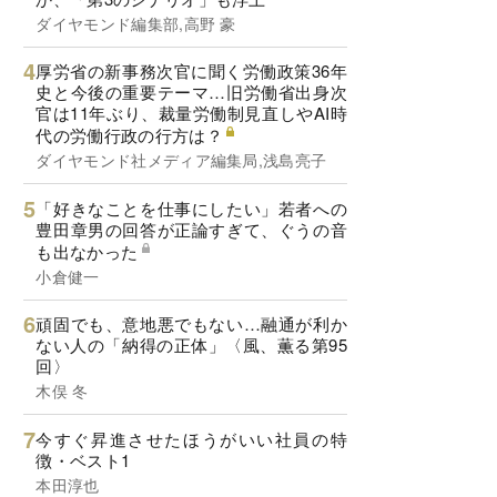
ダイヤモンド編集部,高野 豪
厚労省の新事務次官に聞く労働政策36年
史と今後の重要テーマ…旧労働省出身次
官は11年ぶり、裁量労働制見直しやAI時
代の労働行政の行方は？
ダイヤモンド社メディア編集局,浅島亮子
「好きなことを仕事にしたい」若者への
豊田章男の回答が正論すぎて、ぐうの音
も出なかった
小倉健一
頑固でも、意地悪でもない…融通が利か
ない人の「納得の正体」〈風、薫る第95
回〉
木俣 冬
今すぐ昇進させたほうがいい社員の特
徴・ベスト1
本田淳也