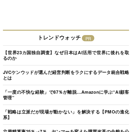
トレンドウォッチ
【世界23カ国独自調査】なぜ日本はAI活用で世界に後れを取
るのか
JVCケンウッドが選んだ経営判断をラクにするデータ統合戦略
とは
「一度の不快な経験」で87％が離脱…Amazonに学ぶ“AI顧客
管理”
「戦略は立派だが現場が動かない」を解決する【PMOの進化
系】
立替精算率25％→7％、ヤンマーを変えた購買改革の全貌を公