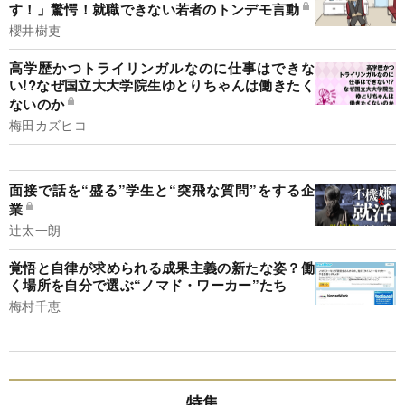
す！」驚愕！就職できない若者のトンデモ言動
櫻井樹吏
高学歴かつトライリンガルなのに仕事はできな
い!?なぜ国立大大学院生ゆとりちゃんは働きたく
ないのか
梅田カズヒコ
面接で話を“盛る”学生と“突飛な質問”をする企
業
辻太一朗
覚悟と自律が求められる成果主義の新たな姿？働
く場所を自分で選ぶ“ノマド・ワーカー”たち
梅村千恵
特集