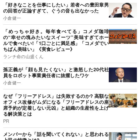
「好きなことを仕事にしたい」若者への豊田章男
の回答が正論すぎて、ぐうの音も出なかった
小倉健一
「めっちゃ好き。毎年食べてる」コメダ珈琲
の“幸せの塊みたいなスイーツ”美味すぎてホー
ルで食べたい!「1口ごとに満足感」「コメダでい
ちばん美味い」《実食レビュー》
ランチ命の山盛くん
孫正義が「顔も見たくない」と激怒した20代社
員をロボット事業責任者に抜擢したワケ
小倉健一
なぜ「フリーアドレス」は失敗するのか? 高額な
オフィス改修がムダになる「フリーアドレスの座
席予約が定着しない元凶」と組織の生産性を上げ
る解決策とは
PR
メンバーから「話を聞いてくれない」と思われる