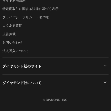
サイト利用規約
特定商取引に関する法律に基づく表示
プライバシーポリシー・著作権
よくある質問
広告掲載
お問い合わせ
法人導入について
ダイヤモンド社のサイト
Diamond Online(English)
ダイヤモンド社について
週刊ダイヤモンド
ダイヤモンド社TOP
DIAMONDハーバード・ビジネス・レビュー
© DIAMOND, INC.
会社概要
ダイヤモンドZAi（デジタル版）