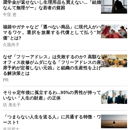
奨学金が返せないし生理用品も買えない...「結婚
なんて無理ゲー」な若者の貧困
牛窪 恵
福袋やガチャなど「選べない商品」に現代人がハ
マるワケ。選択を放棄する代償として払う“対
価”とは?
久我尚子
なぜ「フリーアドレス」は失敗するのか? 高額な
オフィス改修がムダになる「フリーアドレスの座
席予約が定着しない元凶」と組織の生産性を上げ
る解決策とは
PR
そりゃ定年後に孤立するわ...95%の男性が持って
いない「人生の財産」の正体
坊 美生子
「つまらない人生を送る人」に共通する特徴・ワ
ースト1
古川武士