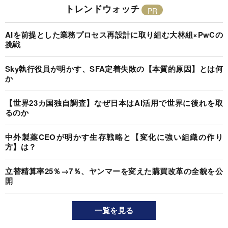
トレンドウォッチ
AIを前提とした業務プロセス再設計に取り組む大林組×PwCの
挑戦
Sky執行役員が明かす、SFA定着失敗の【本質的原因】とは何
か
【世界23カ国独自調査】なぜ日本はAI活用で世界に後れを取
るのか
中外製薬CEOが明かす生存戦略と【変化に強い組織の作り
方】は？
立替精算率25％→7％、ヤンマーを変えた購買改革の全貌を公
開
一覧を見る