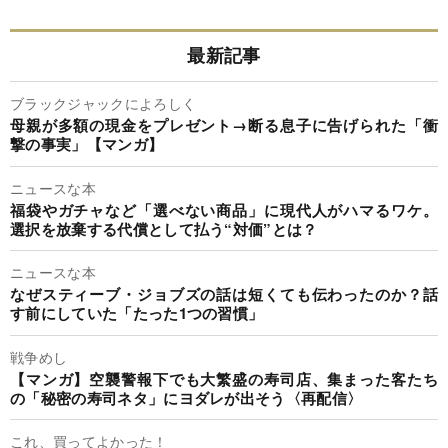
最新記事
ブラックジャックによろしく
母親が多額の現金をプレゼント→断る息子に告げられた「衝
撃の事実」【マンガ】
ニュースな本
福袋やガチャなど「選べない商品」に現代人がハマるワケ。
選択を放棄する代償として払う“対価”とは？
ニュースな本
なぜスティーブ・ジョブズの話は短くても伝わったのか？話
す前にしていた「たった1つの習慣」
戦争めし
【マンガ】空襲警報下でも大繁盛の寿司店、集まった客たち
の「秘密の寿司ネタ」にヨダレが出そう〈再配信〉
これ、買ってよかった！