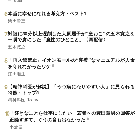
王 彦麟
本当に幸せになれる考え方・ベスト1
柴田賢三
対談に30分以上遅刻した大原麗子が“激おこ”の五木寛之を
一瞬で虜にした「魔性のひとこと」〈再配信〉
五木寛之
「再入館禁止」イオンモールの“完璧”なマニュアルが人命
を守れなかったワケ
窪田順生
【精神科医が解説】「うつ病になりやすい人」に見られる
特徴・トップ5
精神科医 Tomy
「好きなことを仕事にしたい」若者への豊田章男の回答が
正論すぎて、ぐうの音も出なかった
小倉健一