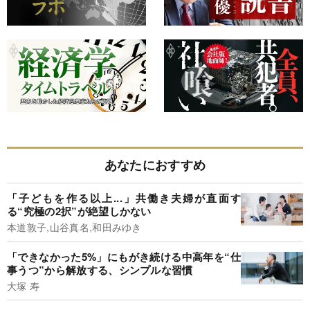
あなたにおすすめ
「子どもを作る以上...」共働き夫婦が直面す
る“究極の2択”が絶望しかない
本道敦子,山谷真名,和田みゆき
「できなかった5%」にもがき続ける中高年を“仕
事うつ”から解放する、シンプルな習慣
大塚 寿