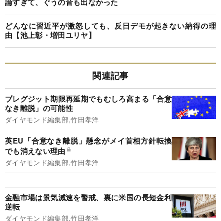
論すぎて、ぐうの音も出なかった
どんなに習近平が激怒しても、反日デモが起きない納得の理
由【池上彰・増田ユリヤ】
関連記事
ブレグジット期限再延期でもむしろ高まる「合意
なき離脱」の可能性
ダイヤモンド編集部,竹田孝洋
英EU「合意なき離脱」懸念がメイ首相方針転換
でも消えない理由
ダイヤモンド編集部,竹田孝洋
金融市場は景気減速を警戒、裏に米国の長短金利
逆転
ダイヤモンド編集部,竹田孝洋