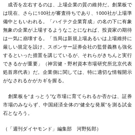
成否を左右するのは、上場企業の質の維持だ。創業板で
は現在、さらに100社が審査待ちであり、1000社が上場準
備中ともいわれる。「ハイテク企業育成」の名の下に有象
無象の企業が上場するようなことになれば、投資家の期待
は一気に崩壊する。「当局は新規上場あるいは上場維持に
厳しい規定を設け、スポンサー証券会社の監督義務も強化
するといった措置を講じているが、それらがきちんと実行
できるかが重要」（神宮健・野村資本市場研究所北京代表
処首席代表）だ。企業側に関しては、特に適切な情報開示
がなされるかがカギを握る。
創業板を“まっとう”な市場に育てられるか否かは、証券
市場のみならず、中国経済全体の“健全な発展”を測る試金
石となろう。
（「週刊ダイヤモンド」編集部 河野拓郎）