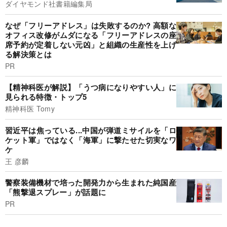
ダイヤモンド社書籍編集局
なぜ「フリーアドレス」は失敗するのか? 高額な
オフィス改修がムダになる「フリーアドレスの座
席予約が定着しない元凶」と組織の生産性を上げ
る解決策とは
PR
【精神科医が解説】「うつ病になりやすい人」に
見られる特徴・トップ5
精神科医 Tomy
習近平は焦っている...中国が弾道ミサイルを「ロ
ケット軍」ではなく「海軍」に撃たせた切実なワ
ケ
王 彦麟
警察装備機材で培った開発力から生まれた純国産
「熊撃退スプレー」が話題に
PR