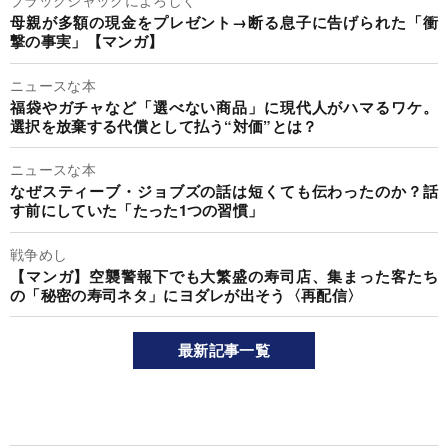
ブラックジャックによろしく
母親が多額の現金をプレゼント→断る息子に告げられた「衝
撃の事実」【マンガ】
ニュースな本
福袋やガチャなど「選べない商品」に現代人がハマるワケ。
選択を放棄する代償として払う“対価”とは？
ニュースな本
なぜスティーブ・ジョブズの話は短くても伝わったのか？話
す前にしていた「たった1つの習慣」
戦争めし
【マンガ】空襲警報下でも大繁盛の寿司店、集まった客たち
の「秘密の寿司ネタ」にヨダレが出そう〈再配信〉
最新記事一覧