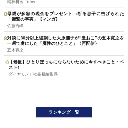
精神科医 Tomy
母親が多額の現金をプレゼント→断る息子に告げられた
「衝撃の事実」【マンガ】
佐藤秀峰
対談に30分以上遅刻した大原麗子が“激おこ”の五木寛之を
一瞬で虜にした「魔性のひとこと」〈再配信〉
五木寛之
【老後】ひとりぼっちにならないために今すべきこと・ベ
スト1
ダイヤモンド社書籍編集局
ランキング一覧