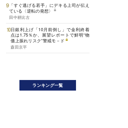
「すぐ逃げる若手」にデキる上司が伝え
ている〈逆転の発想〉
田中耕比古
日銀利上げ「10月前倒し」で金利終着
点は1.75％か、展望レポートで鮮明“物
価上振れリスク”警戒モ－ド
森田京平
ランキング一覧