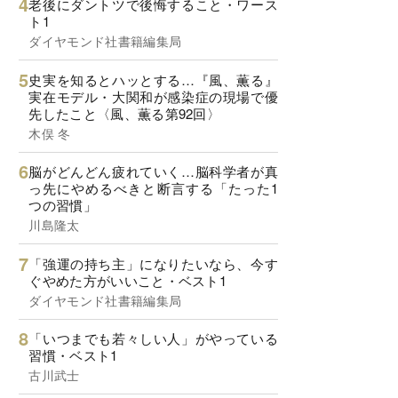
老後にダントツで後悔すること・ワース
ト1
ダイヤモンド社書籍編集局
史実を知るとハッとする…『風、薫る』
実在モデル・大関和が感染症の現場で優
先したこと〈風、薫る第92回〉
木俣 冬
脳がどんどん疲れていく…脳科学者が真
っ先にやめるべきと断言する「たった1
つの習慣」
川島隆太
「強運の持ち主」になりたいなら、今す
ぐやめた方がいいこと・ベスト1
ダイヤモンド社書籍編集局
「いつまでも若々しい人」がやっている
習慣・ベスト1
古川武士