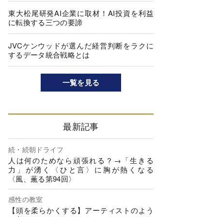
東大松尾研発AI企業に取材！AI投資を利益
に転換する三つの要諦
JVCケンウッドが選んだ経営判断をラクに
するデータ統合戦略とは
一覧を見る
最新記事
続・続朝ドライフ
人は何のためなら頑張れる？→「生きる
力」が湧く〈ひと言〉に胸が熱くなる
〈風、薫る第94回〉
感性の教室
【頭を柔らかくする】アーティストのよう