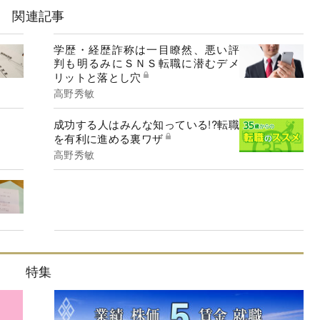
関連記事
学歴・経歴詐称は一目瞭然、悪い評
判も明るみにＳＮＳ転職に潜むデメ
リットと落とし穴
高野秀敏
成功する人はみんな知っている!?転職
を有利に進める裏ワザ
高野秀敏
特集