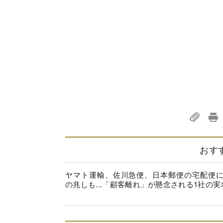
おす
ヤマト運輸、佐川急便、日本郵便の宅配便
の兆しも...「顧客離れ」が懸念される1社の実