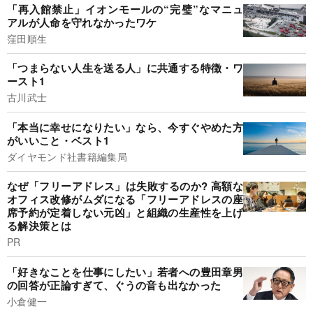
「再入館禁止」イオンモールの“完璧”なマニュ
アルが人命を守れなかったワケ
窪田順生
「つまらない人生を送る人」に共通する特徴・ワ
ースト1
古川武士
「本当に幸せになりたい」なら、今すぐやめた方
がいいこと・ベスト1
ダイヤモンド社書籍編集局
なぜ「フリーアドレス」は失敗するのか? 高額な
オフィス改修がムダになる「フリーアドレスの座
席予約が定着しない元凶」と組織の生産性を上げ
る解決策とは
PR
「好きなことを仕事にしたい」若者への豊田章男
の回答が正論すぎて、ぐうの音も出なかった
小倉健一