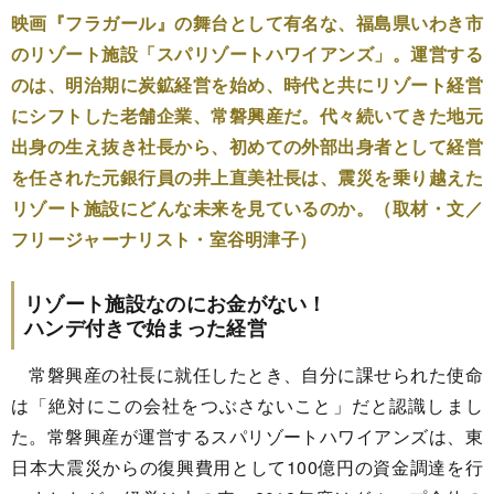
映画『フラガール』の舞台として有名な、福島県いわき市
のリゾート施設「スパリゾートハワイアンズ」。運営する
のは、明治期に炭鉱経営を始め、時代と共にリゾート経営
にシフトした老舗企業、常磐興産だ。代々続いてきた地元
出身の生え抜き社長から、初めての外部出身者として経営
を任された元銀行員の井上直美社長は、震災を乗り越えた
リゾート施設にどんな未来を見ているのか。（取材・文／
フリージャーナリスト・室谷明津子）
リゾート施設なのにお金がない！
ハンデ付きで始まった経営
常磐興産の社長に就任したとき、自分に課せられた使命
は「絶対にこの会社をつぶさないこと」だと認識しまし
た。常磐興産が運営するスパリゾートハワイアンズは、東
日本大震災からの復興費用として100億円の資金調達を行