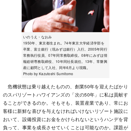
いのうえ・なおみ
1950年、東京都生まれ。74年東京大学経済学部を
卒業、富士銀行（現みずほ銀行）入行。2005年同行
常務執行役員、07年同常務取締役。08年にみずほ情
報総研専務取締役、10年同社長就任。13年、常磐興
産に顧問として入社、同年6月より現職。
Photo by Kazutoshi Sumitomo
危機状態は乗り越えたものの、創業50年を迎えたばかり
のスパリゾートハワイアンズの「次の50年」に私は貢献す
ることができるのか。そもそも、装置産業であり、常にお
客様に新鮮な喜びを与えなければいけないリゾート施設に
おいて、設備投資にお金をかけられないというハンデを背
負って、事業を成長させていくことは可能なのか。課題が