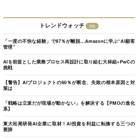
トレンドウォッチ
「一度の不快な経験」で87％が離脱…Amazonに学ぶ“AI顧客
管理”
AIを前提とした業務プロセス再設計に取り組む大林組×PwCの
挑戦
【警告】AIプロジェクトの60％が断念、失敗の根本原因と対
策は
「戦略は立派だが現場が動かない」を解決する【PMOの進化
系】
東大松尾研発AI企業に取材！AI投資を利益に転換する三つの
要諦