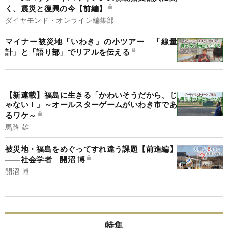
く、震災と復興の今【前編】
ダイヤモンド・オンライン編集部
マイナー被災地「いわき」の小ツアー 「線量
計」と「語り部」でリアルを伝える
【新連載】福島に生きる「かわいそうだから、じ
ゃない！」～オールスターゲームがいわき市であ
るワケ～
馬路 雄
被災地・福島をめぐってすれ違う課題【前進編】
――社会学者 開沼 博
開沼 博
特集