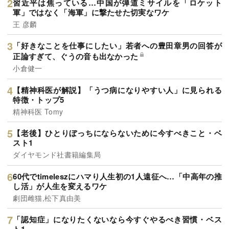
習近平は焦っている…中国が弾道ミサイルを「ロケット
軍」ではなく「海軍」に撃たせた切実なワケ
王 彦麟
「好きなことを仕事にしたい」若者への豊田章男の回答が
正論すぎて、ぐうの音も出なかった
小倉健一
【精神科医が解説】「うつ病になりやすい人」に見られる
特徴・トップ5
精神科医 Tomy
【老後】ひとりぼっちにならないために今すべきこと・ベ
スト1
ダイヤモンド社書籍編集局
60代でtimeleszにハマり人生初の1人遠征へ…「中高年の推
し活」が人生を変えるワケ
劇団雌猫,松下真由美
「認知症」になりたくないなら今すぐやるべき習慣・ベス