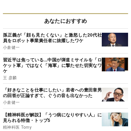
あなたにおすすめ
孫正義が「顔も見たくない」と激怒した20代社
員をロボット事業責任者に抜擢したワケ
小倉健一
習近平は焦っている...中国が弾道ミサイルを「ロ
ケット軍」ではなく「海軍」に撃たせた切実なワ
ケ
王 彦麟
「好きなことを仕事にしたい」若者への豊田章男
の回答が正論すぎて、ぐうの音も出なかった
小倉健一
【精神科医が解説】「うつ病になりやすい人」に
見られる特徴・トップ5
精神科医 Tomy