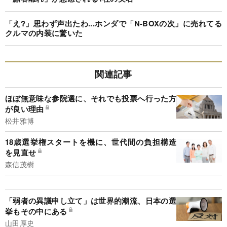
「え?」思わず声出たわ...ホンダで「N-BOXの次」に売れてる
クルマの内装に驚いた
関連記事
ほぼ無意味な参院選に、それでも投票へ行った方
が良い理由
松井雅博
18歳選挙権スタートを機に、世代間の負担構造
を見直せ
森信茂樹
「弱者の異議申し立て」は世界的潮流、日本の選
挙もその中にある
山田厚史