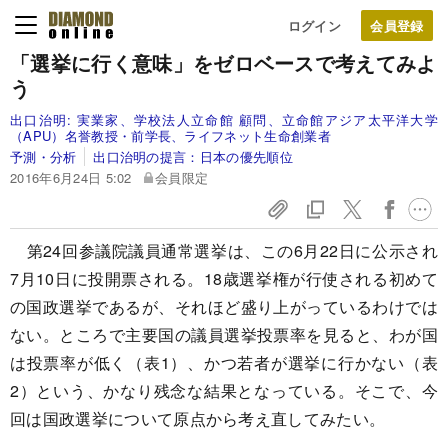
ログイン
「選挙に行く意味」をゼロベースで考えてみよ
う
出口治明:
実業家、学校法人立命館 顧問、立命館アジア太平洋大学
（APU）名誉教授・前学長、ライフネット生命創業者
予測・分析
出口治明の提言：日本の優先順位
2016年6月24日 5:02
会員限定
第24回参議院議員通常選挙は、この6月22日に公示され
7月10日に投開票される。18歳選挙権が行使される初めて
の国政選挙であるが、それほど盛り上がっているわけでは
ない。ところで主要国の議員選挙投票率を見ると、わが国
は投票率が低く（表1）、かつ若者が選挙に行かない（表
2）という、かなり残念な結果となっている。そこで、今
回は国政選挙について原点から考え直してみたい。