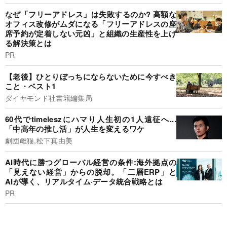
なぜ「フリーアドレス」は失敗するのか? 高額な
オフィス改修がムダになる「フリーアドレスの座
席予約が定着しない元凶」と組織の生産性を上げ
る解決策とは
PR
【老後】ひとりぼっちにならないために今すべき
こと・ベスト1
ダイヤモンド社書籍編集局
60代でtimeleszにハマり人生初の1人遠征へ...
「中高年の推し活」が人生を変えるワケ
劇団雌猫,松下真由美
AI時代に勝つグローバル経営の条件:海外拠点の
「見えない経営」からの脱却。「二層ERP」と
AIが導く、リアルタイム·データ統合戦略とは
PR