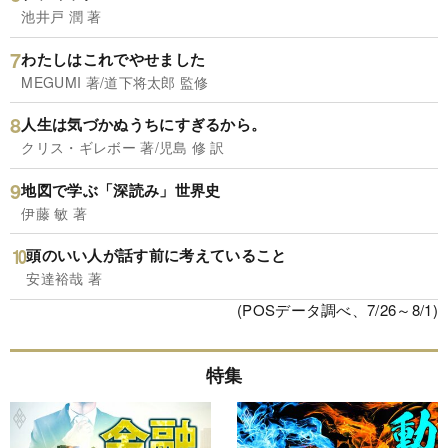
池井戸 潤 著
わたしはこれでやせました
MEGUMI 著/道下将太郎 監修
人生は気づかぬうちにすぎるから。
クリス・ギレボー 著/児島 修 訳
地図で学ぶ「深読み」世界史
伊藤 敏 著
頭のいい人が話す前に考えていること
安達裕哉 著
(POSデータ調べ、7/26～8/1)
特集