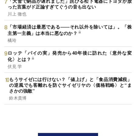
「大雪で納品が遅れました」詫びる松下電器にトヨタが放
った言葉がド正論すぎてぐうの音も出ない
川上 徹也
「市場経済は最悪である――それ以外を除いては」。「株
主第一主義」は本当に悪なのか？
橘玲
ロッテ「パイの実」発売から40年後に訪れた〈意外な変
化〉とは？
伏見 学
もうサイゼには行けない？「値上げ」と「食品消費減税」
の逆風でも客離れを防ぐサイゼリヤの〈価格戦略〉と“ま
さかの強敵”
鈴木貴博