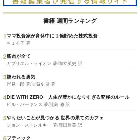
書籍 週間ランキング
ママ投資家が育休中に１億貯めた株式投資
ちょる子 著
筋肉が全て
ガブリエル・ライオン 著/御立英史 訳
嫌われる勇気
岸見一郎 著/古賀史健 著
DIE WITH ZERO 人生が豊かになりすぎる究極のルール
ビル・パーキンス 著/児島 修 訳
やりたいことが見つかる 世界の果てのカフェ
ジョン・ストレルキー 著/鹿田昌美 訳
ブティック