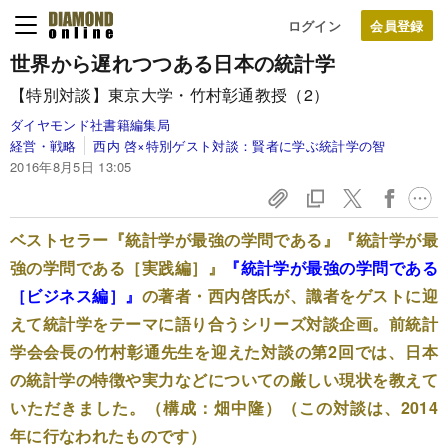
ログイン
世界から遅れつつある日本の統計学
【特別対談】東京大学・竹村彰通教授（2）
ダイヤモンド社書籍編集局
経営・戦略
西内 啓×特別ゲスト対談：賢者に学ぶ統計学の智
2016年8月5日 13:05
ベストセラー『統計学が最強の学問である』『統計学が最
強の学問である［実践編］』
『統計学が最強の学問である
［ビジネス編］』
の著者・西内啓氏が、識者をゲストに迎
えて統計学をテーマに語り合うシリーズ対談企画。前統計
学会会長の竹村彰通先生を迎えた対談の第2回では、日本
の統計学の特徴や実力などについての厳しい現状を教えて
いただきました。（構成：畑中隆）（この対談は、2014
年に行なわれたものです）