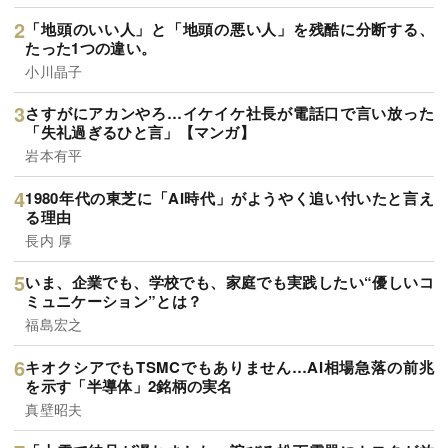
「地頭のいい人」と「地頭の悪い人」を残酷に分断する、
たった1つの違い。
小川晶子
さすがにアカンやろ…イケイケ社長が電話口で言い放った
「失礼過ぎるひと言」【マンガ】
岩本有平
1980年代の東芝に「AI時代」がようやく追い付いたと言え
る理由
長内 厚
いま、企業でも、学校でも、家庭でも実践したい“優しいコ
ミュニケーション”とは？
福島宏之
キオクシアでもTSMCでもありません…AI相場急落の前兆
を示す「半導体」2銘柄の実名
真壁昭夫