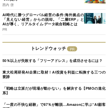
西内 啓
AI時代に勝つグローバル経営の条件:海外拠点の
「見えない経営」からの脱却。「二層ERP」と
AIが導く、リアルタイム·データ統合戦略とは
PR
トレンドウォッチ
50％以上が失敗する「フリーアドレス」を成功させるには？
東大松尾研発AI企業に取材！AI投資を利益に転換する三つの
要諦
「戦略は立派だが現場が動かない」を解決する【PMOの進化
系】
「一度の不快な経験」で87％が離脱…Amazonに学ぶ“AI顧客