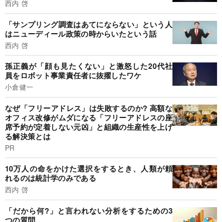
西内 啓
「サンプリング調査はあてにならない」という人
はニューディール政策の時からいたという話
西内 啓
孫正義が「顔も見たくない」と激怒した20代社
員をロボット事業責任者に抜擢したワケ
小倉健一
なぜ「フリーアドレス」は失敗するのか? 高額な
オフィス改修がムダになる「フリーアドレスの座
席予約が定着しない元凶」と組織の生産性を上げ
る解決策とは
PR
10万人の命をかけた選択をするとき、人類が頼
れるのは統計学のみである
西内 啓
「だから何?」と言われない分析をするための3
つの質問