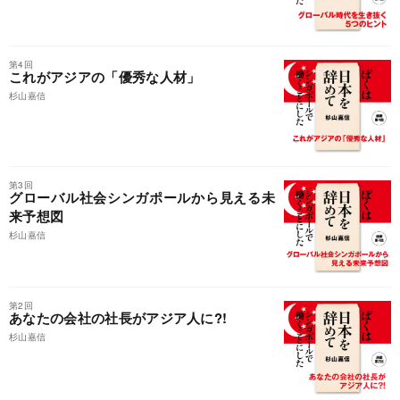
第4回
これがアジアの「優秀な人材」
杉山嘉信
第3回
グローバル社会シンガポールから見える未
来予想図
杉山嘉信
第2回
あなたの会社の社長がアジア人に?!
杉山嘉信