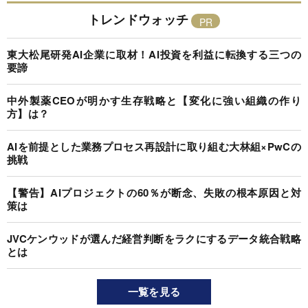
トレンドウォッチ
東大松尾研発AI企業に取材！AI投資を利益に転換する三つの
要諦
中外製薬CEOが明かす生存戦略と【変化に強い組織の作り
方】は？
AIを前提とした業務プロセス再設計に取り組む大林組×PwCの
挑戦
【警告】AIプロジェクトの60％が断念、失敗の根本原因と対
策は
JVCケンウッドが選んだ経営判断をラクにするデータ統合戦略
とは
一覧を見る