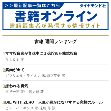
書籍 週間ランキング
ママ投資家が育休中に１億貯めた株式投資
ちょる子 著
筋肉が全て
ガブリエル・ライオン 著/御立英史 訳
嫌われる勇気
岸見一郎 著/古賀史健 著
DIE WITH ZERO 人生が豊かになりすぎる究極のルール
ビル・パーキンス 著/児島 修 訳