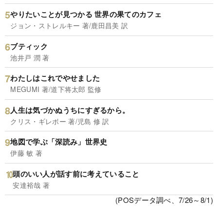
やりたいことが見つかる 世界の果てのカフェ
ジョン・ストレルキー 著/鹿田昌美 訳
ブティック
池井戸 潤 著
わたしはこれでやせました
MEGUMI 著/道下将太郎 監修
人生は気づかぬうちにすぎるから。
クリス・ギレボー 著/児島 修 訳
地図で学ぶ「深読み」世界史
伊藤 敏 著
頭のいい人が話す前に考えていること
安達裕哉 著
(POSデータ調べ、7/26～8/1)