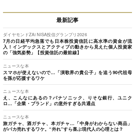
最新記事
ダイヤモンドZAi NISA投信グランプリ2026
7月の日経平均急落でも日本株投資信託に高水準の資金が流
入！インデックスとアクティブの動きから見えた個人投資家
の「強気姿勢」【投資信託の最前線】
ニュースな本
スマホが使えないので…「演歌界の貴公子」を追う90代祖母
を孫が応援するワケ
ニュースな本
え、こんなにあるの？パナソニック、りそな銀行、ユニク
ロ…「企業・ブランド」の意外すぎる共通点
ニュースな本
旅ガチャ、酒ガチャ、本ガチャ…「中身がわからない商品」
がバカ売れするワケ。“外れ”すら喜ぶ現代人の心理とは？