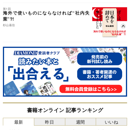
第1回
海外で使いものにならなければ“社内失
業”?!
杉山嘉信
書籍オンライン 記事ランキング
最新
昨日
週間
いいね