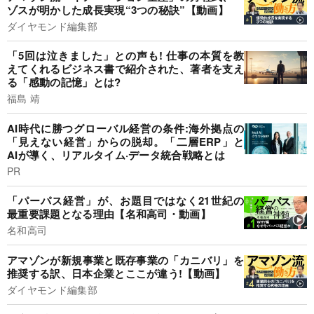
ゾスが明かした成長実現“3つの秘訣”【動画】
ダイヤモンド編集部
「5回は泣きました」との声も! 仕事の本質を教
えてくれるビジネス書で紹介された、著者を支え
る「感動の記憶」とは?
福島 靖
AI時代に勝つグローバル経営の条件:海外拠点の
「見えない経営」からの脱却。「二層ERP」と
AIが導く、リアルタイム·データ統合戦略とは
PR
「パーパス経営」が、お題目ではなく21世紀の
最重要課題となる理由【名和高司・動画】
名和高司
アマゾンが新規事業と既存事業の「カニバリ」を
推奨する訳、日本企業とここが違う!【動画】
ダイヤモンド編集部