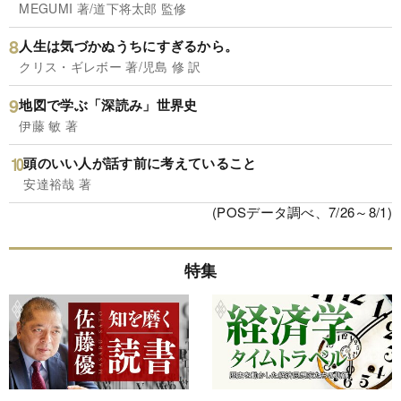
MEGUMI 著/道下将太郎 監修
人生は気づかぬうちにすぎるから。
クリス・ギレボー 著/児島 修 訳
地図で学ぶ「深読み」世界史
伊藤 敏 著
頭のいい人が話す前に考えていること
安達裕哉 著
(POSデータ調べ、7/26～8/1)
特集