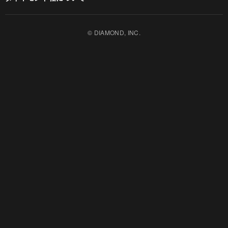
週刊ダイヤモンド
ダイヤモンド社TOP
DIAMONDハーバード・ビジネス・レビュー
© DIAMOND, INC.
会社概要
ダイヤモンドZAi（デジタル版）
採用情報
書籍オンライン
お知らせ
ザイ・オンライン
ザイFX！
ダイヤモンド不動産研究所
DIAMOND Quarterly
HRオンライン
クリプトインサイト
ダイヤモンド教育ラボ
ダイヤモンド・メディアラボ