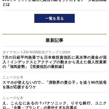
とは
一覧を見る
最新記事
ダイヤモンドZAi NISA投信グランプリ2026
7月の日経平均急落でも日本株投資信託に高水準の資金が流
入！インデックスとアクティブの動きから見えた個人投資家
の「強気姿勢」【投資信託の最前線】
ニュースな本
スマホが使えないので…「演歌界の貴公子」を追う90代祖母
を孫が応援するワケ
ニュースな本
え、こんなにあるの？パナソニック、りそな銀行、ユニク
ロ…「企業・ブランド」の意外すぎる共通点