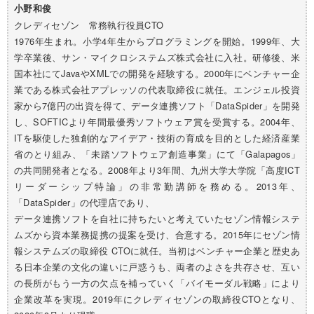
小野和俊
クレディセゾン 常務執行役員CTO
1976年生まれ。小学4年生からプログラミングを開始。1999年、大
学卒業後、サン・マイクロシステムズ株式会社に入社。研修後、米
国本社にてJavaやXMLでの開発を経験する。2000年にベンチャー企
業である株式会社アプレッソの代表取締役に就任。エンジェル投資
家から7億円の出資を得て、データ連携ソフト「DataSpider」を開発
し、SOFTICより年間最優秀ソフトウェア賞を受賞する。2004年、
ITを駆使した独創的なアイデア・技術の育成を目的とした経済産業
省のとり組み、「未踏ソフトウェア創造事業」にて「Galapagos」
の共同開発者となる。2008年より3年間、九州大学大学院「高度ICT
リーダーシップ特論」の非常勤講師を務める。2013年、
「DataSpider」の代理店であり、
データ連携ソフトを自社に持ちたいと考えていたセゾン情報システ
ムズから資本業務提携の提案を受け、合意する。2015年にセゾン情
報システムズの取締役 CTOに就任。当初はベンチャー企業と歴史あ
る日本企業の文化の違いに戸惑うも、両者のよさを共存させ、互い
の長所がもう一方の欠点を補っていく「バイモーダル戦略」により
企業改革を実現。2019年にクレディセゾンの取締役CTOとなり、