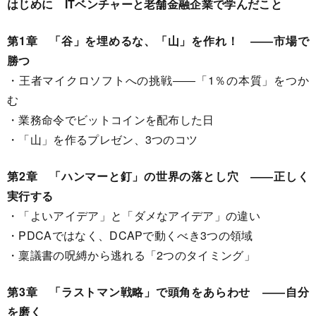
はじめに ITベンチャーと老舗金融企業で学んだこと
第1章 「谷」を埋めるな、「山」を作れ！ ――市場で
勝つ
・王者マイクロソフトへの挑戦――「1％の本質」をつか
む
・業務命令でビットコインを配布した日
・「山」を作るプレゼン、3つのコツ
第2章 「ハンマーと釘」の世界の落とし穴 ――正しく
実行する
・「よいアイデア」と「ダメなアイデア」の違い
・PDCAではなく、DCAPで動くべき3つの領域
・稟議書の呪縛から逃れる「2つのタイミング」
第3章 「ラストマン戦略」で頭角をあらわせ ――自分
を磨く