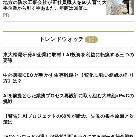
地方の防水工事会社が正社員職人を60人育て大
手企業から引く手あまた。年商は30倍に
PR
トレンドウォッチ
東大松尾研発AI企業に取材！AI投資を利益に転換する三つの
要諦
中外製薬CEOが明かす生存戦略と【変化に強い組織の作り
方】は？
AIを前提とした業務プロセス再設計に取り組む大林組×PwCの
挑戦
【警告】AIプロジェクトの60％が断念、失敗の根本原因と対
策は
JVCケンウッドが選んだ経営判断をラクにするデータ統合戦略