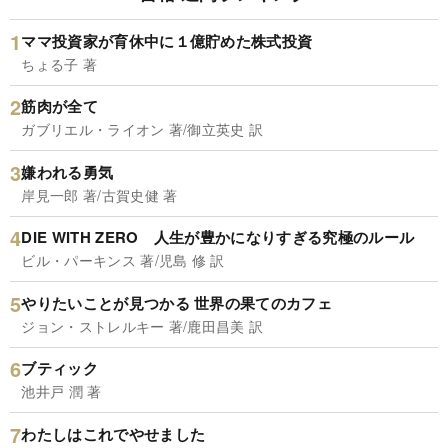
ママ投資家が育休中に１億貯めた株式投資
ちょる子 著
筋肉が全て
ガブリエル・ライオン 著/御立英史 訳
嫌われる勇気
岸見一郎 著/古賀史健 著
DIE WITH ZERO 人生が豊かになりすぎる究極のルール
ビル・パーキンス 著/児島 修 訳
やりたいことが見つかる 世界の果てのカフェ
ジョン・ストレルキー 著/鹿田昌美 訳
ブティック
池井戸 潤 著
わたしはこれでやせました