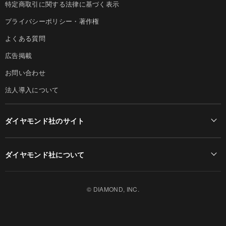
特定商取引に関する法律に基づく表示
プライバシーポリシー・著作権
よくある質問
広告掲載
お問い合わせ
法人導入について
ダイヤモンド社のサイト
Diamond Online(English)
ダイヤモンド社について
週刊ダイヤモンド
ダイヤモンド社TOP
DIAMONDハーバード・ビジネス・レビュー
© DIAMOND, INC.
会社概要
ダイヤモンドZAi（デジタル版）
採用情報
書籍オンライン