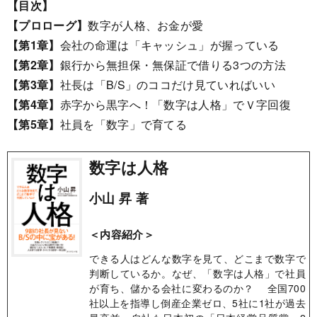
【目次】
【プロローグ】
数字が人格、お金が愛
【第1章】
会社の命運は「キャッシュ」が握っている
【第2章】
銀行から無担保・無保証で借りる3つの方法
【第3章】
社長は「B/S」のココだけ見ていればいい
【第4章】
赤字から黒字へ！「数字は人格」でＶ字回復
【第5章】
社員を「数字」で育てる
数字は人格
小山 昇 著
＜内容紹介＞
できる人はどんな数字を見て、どこまで数字で
判断しているか。なぜ、「数字は人格」で社員
が育ち、儲かる会社に変わるのか？ 全国700
社以上を指導し倒産企業ゼロ、5社に1社が過去