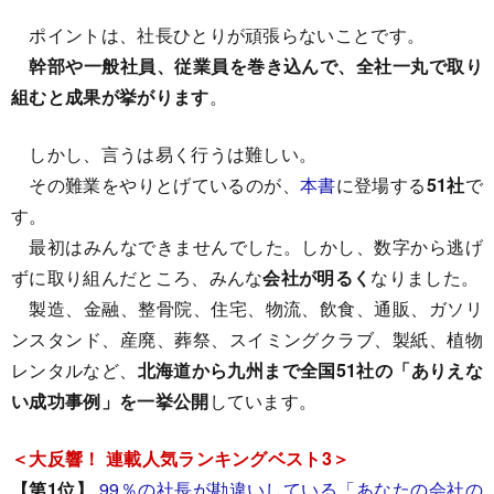
ポイントは、社長ひとりが頑張らないことです。
幹部や一般社員、従業員を巻き込んで、全社一丸で取り
組むと成果が挙がります
。
しかし、言うは易く行うは難しい。
その難業をやりとげているのが、
本書
に登場する
51社
で
す。
最初はみんなできませんでした。しかし、数字から逃げ
ずに取り組んだところ、みんな
会社が明るく
なりました。
製造、金融、整骨院、住宅、物流、飲食、通販、ガソリ
ンスタンド、産廃、葬祭、スイミングクラブ、製紙、植物
レンタルなど、
北海道から九州まで全国51社の「ありえな
い成功事例」を一挙公開
しています。
＜大反響！ 連載人気ランキングベスト3＞
【第1位】
99％の社長が勘違いしている「あなたの会社の