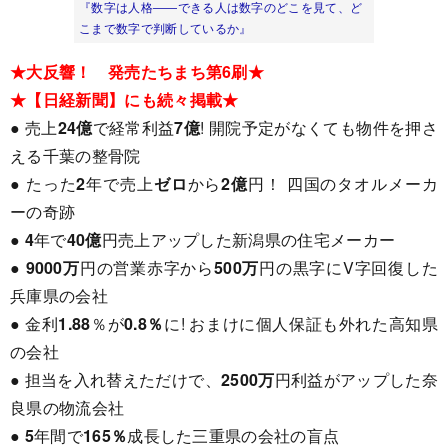
『数字は人格――できる人は数字のどこを見て、ど
こまで数字で判断しているか』
★大反響！ 発売たちまち第6刷★
★【日経新聞】にも続々掲載★
●
売上
24億
で経常利益
7億
! 開院予定がなくても物件を押さ
える千葉の整骨院
● たった
2
年で売上
ゼロ
から
2億
円！ 四国のタオルメーカ
ーの奇跡
●
4
年で
40億
円売上アップした新潟県の住宅メーカー
●
9000万
円の営業赤字から
500万
円の黒字にV字回復した
兵庫県の会社
● 金利
1.88
％が
0.8％
に! おまけに個人保証も外れた高知県
の会社
● 担当を入れ替えただけで、
2500万
円利益がアップした奈
良県の物流会社
●
5
年間で
165％
成長した三重県の会社の盲点