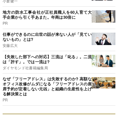
小倉健一
地方の防水工事会社が正社員職人を60人育て大
手企業から引く手あまた。年商は30倍に
PR
仕事ができるのに出世の話が来ない人が「見てい
ないもの」とは?
安藤広大
【失敗した部下への対応】三流は「叱る」。二流
は「許す」。では一流は?
ダイヤモンド社書籍編集局
なぜ「フリーアドレス」は失敗するのか? 高額な
オフィス改修がムダになる「フリーアドレスの座
席予約が定着しない元凶」と組織の生産性を上げ
る解決策とは
PR