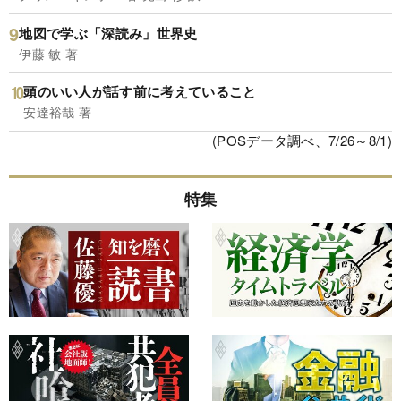
地図で学ぶ「深読み」世界史
伊藤 敏 著
頭のいい人が話す前に考えていること
安達裕哉 著
(POSデータ調べ、7/26～8/1)
特集