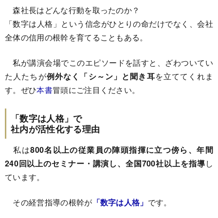
森社長はどんな行動を取ったのか？
「数字は人格」という信念がひとりの命だけでなく、会社
全体の信用の根幹を育てることもある。
私が講演会場でこのエピソードを話すと、ざわついてい
た人たちが
例外なく「シ～ン」と聞き耳
を立ててくれま
す。ぜひ
本書
冒頭にご注目ください。
「数字は人格」で
社内が活性化する理由
私は
800名以上の従業員の陣頭指揮に立つ傍ら、年間
240回以上のセミナー・講演し、全国700社以上を指導
し
ています。
その経営指導の根幹が
「数字は人格」
です。