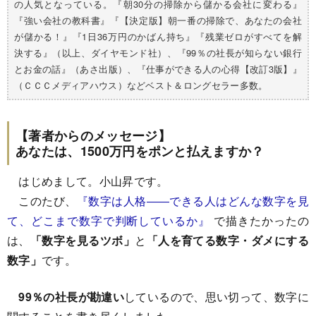
の人気となっている。『朝30分の掃除から儲かる会社に変わる』
『強い会社の教科書』『【決定版】朝一番の掃除で、あなたの会社
が儲かる！』『1日36万円のかばん持ち』『残業ゼロがすべてを解
決する』（以上、ダイヤモンド社）、『99％の社長が知らない銀行
とお金の話』（あさ出版）、『仕事ができる人の心得【改訂3版】』
（ＣＣＣメディアハウス）などベスト＆ロングセラー多数。
【著者からのメッセージ】
あなたは、1500万円をポンと払えますか？
はじめまして。小山昇です。
このたび、
『数字は人格――できる人はどんな数字を見
て、どこまで数字で判断しているか』
で描きたかったの
は、
「数字を見るツボ」
と
「人を育てる数字・ダメにする
数字」
です。
99％の社長が勘違い
しているので、思い切って、数字に