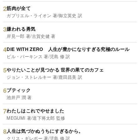
筋肉が全て
ガブリエル・ライオン 著/御立英史 訳
嫌われる勇気
岸見一郎 著/古賀史健 著
DIE WITH ZERO 人生が豊かになりすぎる究極のルール
ビル・パーキンス 著/児島 修 訳
やりたいことが見つかる 世界の果てのカフェ
ジョン・ストレルキー 著/鹿田昌美 訳
ブティック
池井戸 潤 著
わたしはこれでやせました
MEGUMI 著/道下将太郎 監修
人生は気づかぬうちにすぎるから。
クリス・ギレボー 著/児島 修 訳