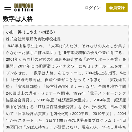
ログイン
数字は人格
小山 昇（こやま・のぼる）
株式会社武蔵野代表取締役社長
1948年山梨県生まれ。「大卒は2人だけ、それなりの人材しか集ま
らなかった落ちこぼれ集団」を15年連続増収の優良企業に育てる。
2001年から同社の経営の仕組みを紹介する「経営サポート事業」を
展開。2017年にはJR新宿ミライナタワーにもセミナールームをオー
プンさせた。「数字は人格」をモットーに、700社以上を指導。5社
に1社が過去最高益、倒産企業ゼロとなっているほか、「実践経営
塾」「実践幹部塾」「経営計画書セミナー」など、全国各地で年間
240回以上の講演・セミナーを開催。1999年「電子メッセージング
協議会会長賞」、2001年度「経済産業大臣賞」、2004年度、経済産
業省が推進する「IT経営百選最優秀賞」をそれぞれ受賞。日本で初
めて「日本経営品質賞」を2回受賞（2000年度、2010年度）。2004
年からスタートした、3日で108万円の現場研修プログラム（＝1日
36万円の「かばん持ち」）が話題となり、現在70人・1年3ヵ月待ち