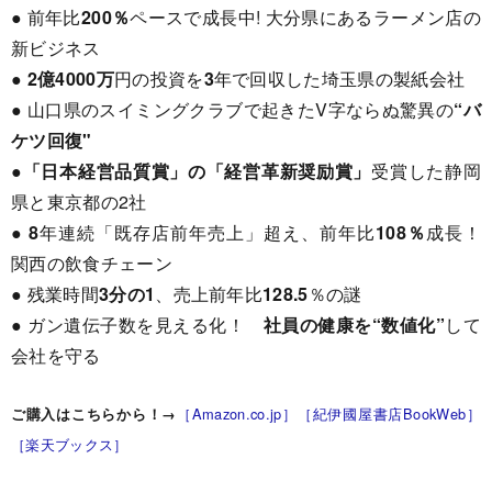
● 前年比
200％
ペースで成長中! 大分県にあるラーメン店の
新ビジネス
●
2億4000万
円の投資を
3
年で回収した埼玉県の製紙会社
● 山口県のスイミングクラブで起きたV字ならぬ驚異の
“バ
ケツ回復"
●
「日本経営品質賞」の「経営革新奨励賞」
受賞した静岡
県と東京都の2社
●
8
年連続「既存店前年売上」超え、前年比
108％
成長！
関西の飲食チェーン
● 残業時間
3分の1
、売上前年比
128.5
％の謎
● ガン遺伝子数を見える化！
社員の健康を“数値化”
して
会社を守る
［Amazon.co.jp］
［紀伊國屋書店BookWeb］
ご購入はこちらから！→
［楽天ブックス］