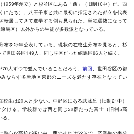
959年創立）と杉並区にある「西」（旧制10中）だ。西
くにたち）、八王子東と共に最初に指定された都立を代表
ざ転居してきて進学する例も見られた。単独選抜になって
、練馬区）以外からの生徒が多数派となっている。
分布を毎年公表している。現状の在校生分布を見ると、杉
いで世田谷区149人、同じ学区だった練馬区86人と続く。
70人ずつで並んでいることだろう。
前回
、世田谷区の都
のみならず多摩地区東部のニーズを満たす存在となってい
校生は20人と少ない。中野区にある武蔵丘（旧制21中）
欠ける。学校群では西と同じ32群だった富士（旧制5高
いる。
熱心な高校が多い中、西のそれは52％で、卒業生の半分