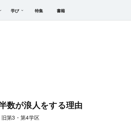
学び
特集
書籍
半数が浪人をする理由
旧第3・第4学区