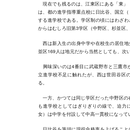
現在でも残るのは、江東区にある「東」（1
は、都の進学指導重点校に日比谷、国立（
する進学校である。学区制の頃にはわざわ
からはむしろ旧第3学区（中野区、杉並区
西は新入生の出身中学や在校生の居住地
並区169人は地元だから当然としても、次
興味深いのは4番目に武蔵野市と三鷹市が
立進学校不足に触れたが、西は世田谷区
る。
一方、かつては同じ学区だった中野区の在
も進学校としてはぎりぎりの線で、迫力に
女）は中学を付設して中高一貫校になって
日比谷を筆頭に現役合格率を上げることに