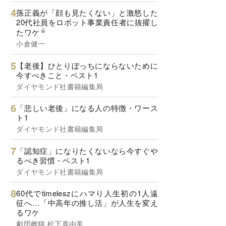
孫正義が「顔も見たくない」と激怒した
20代社員をロボット事業責任者に抜擢し
たワケ
小倉健一
【老後】ひとりぼっちにならないために
今すべきこと・ベスト1
ダイヤモンド社書籍編集局
「悲しい老後」になる人の特徴・ワース
ト1
ダイヤモンド社書籍編集局
「認知症」になりたくないなら今すぐや
るべき習慣・ベスト1
ダイヤモンド社書籍編集局
60代でtimeleszにハマり人生初の1人遠
征へ…「中高年の推し活」が人生を変え
るワケ
劇団雌猫,松下真由美