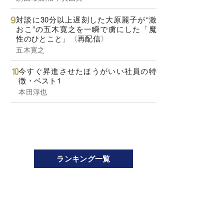
対談に30分以上遅刻した大原麗子が“激
おこ”の五木寛之を一瞬で虜にした「魔
性のひとこと」〈再配信〉
五木寛之
今すぐ昇進させたほうがいい社員の特
徴・ベスト1
本田淳也
ランキング一覧