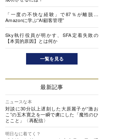
「一度の不快な経験」で87％が離脱…
Amazonに学ぶ“AI顧客管理”
Sky執行役員が明かす、SFA定着失敗の
【本質的原因】とは何か
一覧を見る
最新記事
ニュースな本
対談に30分以上遅刻した大原麗子が“激お
こ”の五木寛之を一瞬で虜にした「魔性のひ
とこと」〈再配信〉
明日なに着てく？