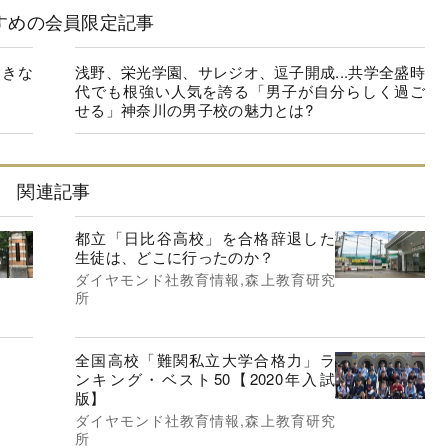
すめの会員限定記事
起きな
浅野、栄光学園、サレジオ、逗子開成...共学全盛時
代でも根強い人気を誇る「男子が自分らしく過ご
せる」神奈川の男子校の魅力とは?
関連記事
都立「日比谷高校」を合格辞退した
生徒は、どこに行ったのか？
ダイヤモンド社教育情報,森上教育研究
所
全国高校「難関私立大学合格力」ラ
ンキング・ベスト50【2020年入試
版】
ダイヤモンド社教育情報,森上教育研究
所