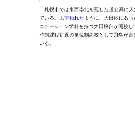
札幌市では東西南北を冠した道立高に人
ている。
以前触れた
ように、大田区にあっ
ニケーション学科を持つ大田桜台が開校して
時制課程併置の単位制高校として飛鳥が創
いる。