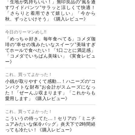
「生地が気持ちいい！」無印良品の“風を通
すワイドパンツ”サラッと涼しくて快適！
「さらりと着用できて嬉しい」「今から
秋、ずっといけそう」《購入レビュー》
今日のリーマンめし!!
「めっちゃ好き。毎年食べてる」コメダ珈
琲の“幸せの塊みたいなスイーツ”美味すぎ
てホールで食べたい！「1口ごとに満足感」
「コメダでいちばん美味い」《実食レビュ
ー》
これ、買ってよかった！
小銭が取りやすくて感動…！ハニーズの“コ
ンパクトな財布”お会計がスムーズになっ
た！「ぜーんぶ収まります」「これからも
愛用します」《購入レビュー》
これ、買ってよかった！
こういうの待ってた…！セリアの「ミニチ
ュアみたいな保冷バッグ」炎天下で2時間経
っても冷たい！《購入レビュー》