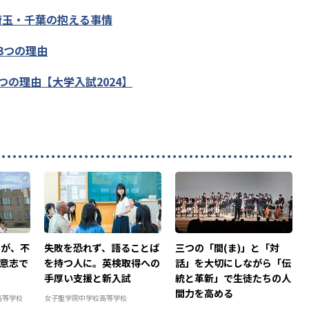
埼玉・千葉の抱える事情
3つの理由
の理由【大学入試2024】
力が、不
失敗を恐れず、語ることば
三つの「間(ま)」と「対
意志で
を持つ人に。英検取得への
話」を大切にしながら「伝
手厚い支援と新入試
統と革新」で生徒たちの人
間力を高める
高等学校
女子聖学院中学校高等学校