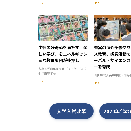
[PR]
[PR]
生徒の好奇心を満たす「楽
充実の海外研修やサ
しい学び」をエネルギッシ
ス教育、探究活動で
ュな教員集団が後押し
ーバル・サイエンス
ーを育成
多摩大学附属聖ヶ丘（ひじりがおか）
中学高等学校
昭和学院 秀英中学校・高等
[PR]
[PR]
大学入試改革
2020年代