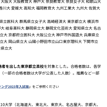
 大阪大 大阪教育大 神戸大 奈良教育大 奈良女子大 和歌山大
 香川大 愛媛大 高知大 福岡教育大 九州工業大 九州大 佐賀大
県立医科大 群馬県立女子大 高崎経済大 東京都立大 横浜市
野大 岐阜薬科大 静岡県立大 静岡文化芸術大 愛知県立大 名古
立大 京都府立医科大 大阪公立大 神戸市外国語大 兵庫県立
県立大 岡山県立大 山陽小野田市立山口東京理科大 下関市立
本県立大
格者を出した東京都立高校
を対象とした。合格者数は、各学
明数（一部の合格者数は大学が公表した人数）。推薦など一部
ング2023年入試版
』をご参照ください
10大学（北海道大、東北大、東京大、名古屋大、京都大、