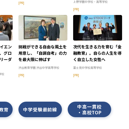
上野学園中学校・高等学校
[PR]
[PR]
イエン
挑戦ができる自由な風土を
次代を生きる力を育む「金
、グロ
用意し、「自調自考」の力
融教育」。自らの人生を導
リーダ
を最大限に伸ばす
く自立した女性へ
渋谷教育学園 渋谷中学高等学校
富士見中学校高等学校
学校
[PR]
[PR]
中高一貫校
の教育
中学受験最前線
・高校TOP