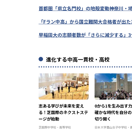
首都圏「県立名門校」の地殻変動――神奈川・
「Fラン中高」から国立難関大合格者が出た
早稲田大の志願者数が「さらに減少する」3つ
進化する中高一貫校・高校
志ある学びが未来を変え
0から1を生み出す
る！芝国際のネクストステ
確かな時代を自分の
ージが始動
切り開く
芝国際中学校・高等学校
日本大学豊山女子中学校・