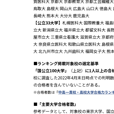
賀医科大 京都大 京都教育大 京都工芸繊維大
鳥取大 島根大 岡山大 広島大 山口大 徳島大
長崎大 熊本大 大分大 鹿児島大
【公立33大学】
札幌医科大 国際教養大 福島
立大 新潟県立大 福井県立大 都留文科大 長
屋市立大 三重県立看護大 滋賀県立大 京都府
大 奈良県立医科大 和歌山県立医科大 島根
大 北九州市立大 九州歯科大 福岡女子大 熊
■ランキング掲載対象校の選定基準
「国公立100大学」
（上記）
に1人以上の合
校に調査した2022年4月末日時点での判
の合格者を含んでいないことがある。
※合格者数は『
中高一貫校・高校大学合格力ランキ
■
「主要大学合格者数」
参考データとして、対象校の
東京大学、国立