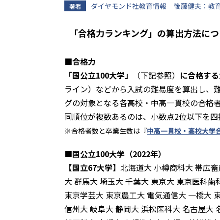
ダイヤモンド社教育情報
後藤健夫：教
著者
「合格力ランキング」の算出方法に
■合格力
「国公立100大学」
（下記参照）
に合格する
ライン）などから入試の難易度を算出し、難
グの対象となる各高校・中高一貫校の合格者
同順位が複数あるのは、小数点2位以下を四
※合格者数と卒業生数は『
中高一貫校・高校大学合
■国公立100大学（2022年）
【国立67大学】
北海道大 小樽商科大 帯広畜
大 群馬大 埼玉大 千葉大 東京大 東京医科
東京学芸大 東京農工大 電気通信大 一橋大 東
信州大 岐阜大 静岡大 浜松医科大 名古屋大 