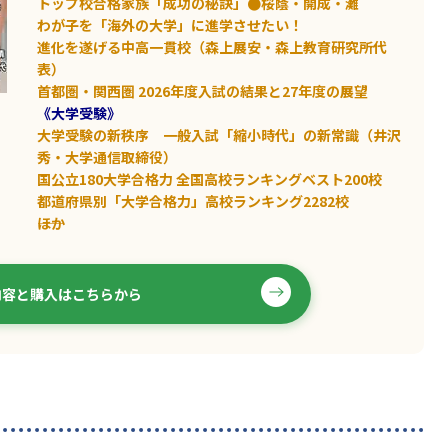
トップ校合格家族「成功の秘訣」●桜蔭・開成・灘
わが子を「海外の大学」に進学させたい！
進化を遂げる中高一貫校（森上展安・森上教育研究所代
表）
首都圏・関西圏 2026年度入試の結果と27年度の展望
《大学受験》
大学受験の新秩序 一般入試「縮小時代」の新常識（井沢
秀・大学通信取締役）
国公立180大学合格力 全国高校ランキングベスト200校
都道府県別「大学合格力」高校ランキング2282校
――ほか
内容と購入はこちらから