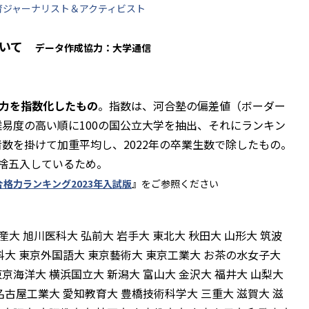
育ジャーナリスト＆アクティビスト
ついて
データ作成協力：大学通信
力を指数化したもの
。指数は、河合塾の偏差値（ボーダー
易度の高い順に100の国公立大学を抽出、それにランキン
数を掛けて加重平均し、2022年の卒業生数で除したもの。
捨五入しているため。
格力ランキング2023年入試版
』をご参照ください
産大 旭川医科大 弘前大 岩手大 東北大 秋田大 山形大 筑波
歯科大 東京外国語大 東京藝術大 東京工業大 お茶の水女子大
京海洋大 横浜国立大 新潟大 富山大 金沢大 福井大 山梨大
名古屋工業大 愛知教育大 豊橋技術科学大 三重大 滋賀大 滋