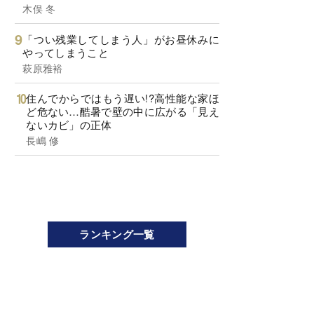
木俣 冬
「つい残業してしまう人」がお昼休みに
やってしまうこと
萩原雅裕
住んでからではもう遅い!?高性能な家ほ
ど危ない…酷暑で壁の中に広がる「見え
ないカビ」の正体
長嶋 修
ランキング一覧