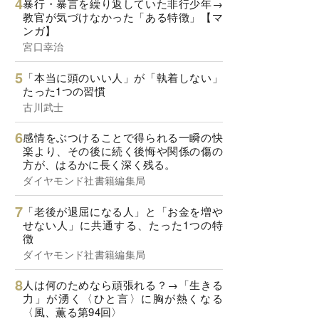
暴行・暴言を繰り返していた非行少年→
教官が気づけなかった「ある特徴」【マ
ンガ】
宮口幸治
「本当に頭のいい人」が「執着しない」
たった1つの習慣
古川武士
感情をぶつけることで得られる一瞬の快
楽より、その後に続く後悔や関係の傷の
方が、はるかに長く深く残る。
ダイヤモンド社書籍編集局
「老後が退屈になる人」と「お金を増や
せない人」に共通する、たった1つの特
徴
ダイヤモンド社書籍編集局
人は何のためなら頑張れる？→「生きる
力」が湧く〈ひと言〉に胸が熱くなる
〈風、薫る第94回〉