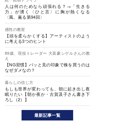
人は何のためなら頑張れる？→「生きる
力」が湧く〈ひと言〉に胸が熱くなる
〈風、薫る第94回〉
感性の教室
【頭を柔らかくする】アーティストのよう
に考える3つのヒント
89歳、現役トレーダー 大富豪シゲルさんの教
え
【NG習慣】パッと見の印象で株を買うのは
なぜダメなの？
暮らしの信じ方
もしも世界が変わっても、朝に起き出し夜
眠りたい【朝か夜か・古賀及子さん書き下
ろし（2）】
最新記事一覧