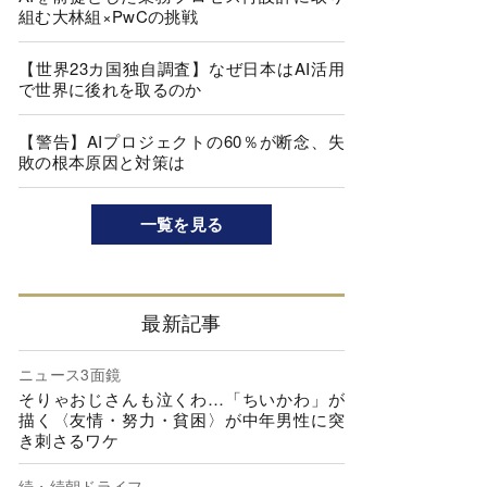
組む大林組×PwCの挑戦
【世界23カ国独自調査】なぜ日本はAI活用
で世界に後れを取るのか
【警告】AIプロジェクトの60％が断念、失
敗の根本原因と対策は
一覧を見る
最新記事
ニュース3面鏡
そりゃおじさんも泣くわ…「ちいかわ」が
描く〈友情・努力・貧困〉が中年男性に突
き刺さるワケ
続・続朝ドライフ