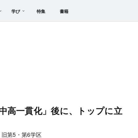
学び
特集
書籍
中高一貫化」後に、トップに立
？
旧第5・第6学区