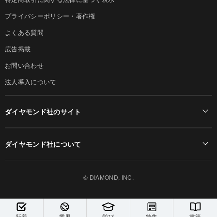
プライバシーポリシー・著作権
よくある質問
広告掲載
お問い合わせ
法人導入について
ダイヤモンド社のサイト
Diamond Online(English)
ダイヤモンド社について
週刊ダイヤモンド
ダイヤモンド社TOP
DIAMONDハーバード・ビジネス・レビュー
© DIAMOND, INC.
会社概要
ダイヤモンドZAi（デジタル版）
採用情報
書籍オンライン
新着
業界
学び
特集
書籍