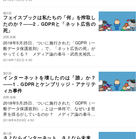
レーの基本条件とは。
第3回
フェイスブックは私たちの「何」を搾取し
たのか？――2．GDPRと「ネット広告の
死」
武邑光裕
2018年5月25日、ついに施行された「GDPR（一
般データ保護規則）」で、「ネット広告の死」が
やってくる？ メディア論の泰斗・武邑光裕氏が
読み解くGDPRがビジネスに及ぼす影響とは？
2018年7月2日 4:50
第2回
インターネットを壊したのは「誰」か？
――1．GDPRとケンブリッジ・アナリテ
ィカ事件
武邑光裕
2018年5月25日、ついに施行された「GDPR（一
般データ保護規則）」とは一体何で、なぜいま世
界を揺るがしているのか？ メディア論の泰斗・
武邑光裕氏が読み解くGDPRの本質とは？
2018年6月29日 4:50
第1回
さよならインターネット、さよなら未来。