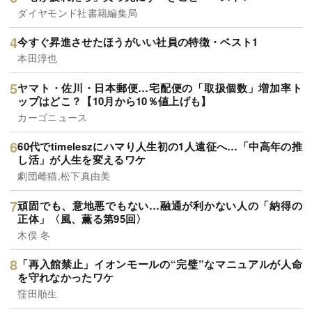
ダイヤモンド社書籍編集局
今すぐ昇進させたほうがいい社員の特徴・ベスト1
本田淳也
ヤマト・佐川・日本郵便…宅配便の「取扱個数」増加率ト
ップはどこ？【10月から10％値上げも】
カーゴニュース
60代でtimeleszにハマり人生初の1人遠征へ…「中高年の推
し活」が人生を変えるワケ
劇団雌猫,松下真由美
頑固でも、意地悪でもない…融通が利かない人の「納得の
正体」〈風、薫る第95回〉
木俣 冬
「再入館禁止」イオンモールの“完璧”なマニュアルが人命
を守れなかったワケ
窪田順生