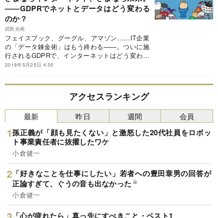
――GDPRでネットとデータはどう変わる
のか？
武邑光裕
フェイスブック、グーグル、アマゾン……IT企業
の「データ錬金術」はもう終わる――。ついに施
行されるGDPRで、インターネットはどう変わる
のか？ 日本企業にはどのような影響があるの
2018年5月25日 4:50
か？
アクセスランキング
最新
昨日
週間
会員
孫正義が「顔も見たくない」と激怒した20代社員をロボッ
ト事業責任者に抜擢したワケ
小倉健一
「好きなことを仕事にしたい」若者への豊田章男の回答が
正論すぎて、ぐうの音も出なかった
小倉健一
「心が疲れたら」真っ先にすべきこと・ベスト1