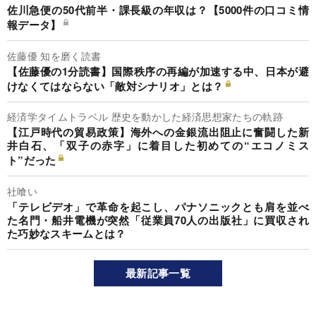
佐川急便の50代前半・課長級の年収は？【5000件の口コミ情
報データ】
佐藤優 知を磨く読書
【佐藤優の1分読書】国際秩序の再編が加速する中、日本が避
けなくてはならない「敵対シナリオ」とは？
経済学タイムトラベル 歴史を動かした経済思想家たちの軌跡
【江戸時代の貿易政策】海外への金銀流出阻止に奮闘した新
井白石、「双子の赤字」に着目した初めての“エコノミス
ト”だった
社喰い
「テレビデオ」で革命を起こし、パナソニックとも肩を並べ
た名門・船井電機が突然「従業員70人の出版社」に買収され
た巧妙なスキームとは？
最新記事一覧