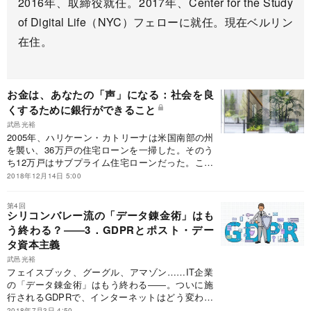
2016年、取締役就任。2017年、Center for the Study
of Digital Life（NYC）フェローに就任。現在ベルリン
在住。
お金は、あなたの「声」になる：社会を良
くするために銀行ができること
武邑光裕
2005年、ハリケーン・カトリーナは米国南部の州
を襲い、36万戸の住宅ローンを一掃した。そのう
ち12万戸はサブプライム住宅ローンだった。これ
がサブプライム・モーゲージ市場の欠陥と、それ
2018年12月14日 5:00
らデリバティブ商品に投資した銀行間の伝染的な
連鎖を露呈した最初のドミノだった。
第4回
シリコンバレー流の「データ錬金術」はも
う終わる？――3．GDPRとポスト・デー
タ資本主義
武邑光裕
フェイスブック、グーグル、アマゾン……IT企業
の「データ錬金術」はもう終わる――。ついに施
行されるGDPRで、インターネットはどう変わる
のか？ そして、来たるべきポスト・シリコンバ
2018年7月3日 4:50