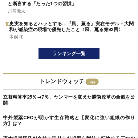
と断言する「たった1つの習慣」
川島隆太
史実を知るとハッとする…『風、薫る』実在モデル・大関
和が感染症の現場で優先したこと〈風、薫る第92回〉
木俣 冬
ランキング一覧
トレンドウォッチ
立替精算率25％→7％、ヤンマーを変えた購買改革の全貌を公
開
中外製薬CEOが明かす生存戦略と【変化に強い組織の作り
方】は？