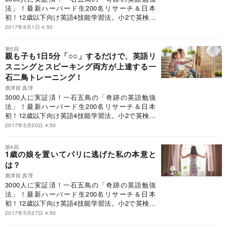
法」！最新ハーバード生200名リサーチ＆日本
初！12歳以下向け英語4技能学習法。小2で英検準
2級合格！地方公立からハーバード合格！2020年
2017年6月1日 4:50
小学生英語も万全！
第5回
親も子も1日5分「○○」するだけで、英語リ
スニングとスピーキング両方が上達する一
石二鳥トレーニング！
廣津留 真理
3000人に実証済！一石五鳥の「奇跡の英語勉強
法」！最新ハーバード生200名リサーチ＆日本
初！12歳以下向け英語4技能学習法。小2で英検準
2級合格！地方公立からハーバード合格！2020年
2017年5月30日 4:50
小学生英語も万全！
第4回
1歳の娘を置いてパリに逃げた私の本意と
は？
廣津留 真理
3000人に実証済！一石五鳥の「奇跡の英語勉強
法」！最新ハーバード生200名リサーチ＆日本
初！12歳以下向け英語4技能学習法。小2で英検準
2級合格！地方公立からハーバード合格！2020年
2017年5月27日 4:50
小学生英語も万全！