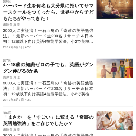
第8回
ハーバード生を何名も大分県に招いてサマ
ースクールをつくったら、世界中から子ど
もたちがやってきた！
廣津留 真理
3000人に実証済！一石五鳥の「奇跡の英語勉強
法」！最新ハーバード生200名リサーチ＆日本
初！12歳以下向け英語4技能学習法。小2で英検準
2級合格！地方公立からハーバード合格！2020年
2017年6月6日 4:50
小学生英語も万全！
第7回
4～18歳の知識ゼロの子でも、英語がグン
グン伸びる8か条
廣津留 真理
3000人に実証済！一石五鳥の「奇跡の英語勉強
法」！最新ハーバード生200名リサーチ＆日本
初！12歳以下向け英語4技能学習法。小2で英検準
2級合格！地方公立からハーバード合格！2020年
2017年6月3日 4:50
小学生英語も万全！
第6回
「まさか」を「すごい」に変える「奇跡の
英語勉強法」をご存じでしたか？
廣津留 真理
3000人に実証済！一石五鳥の「奇跡の英語勉強