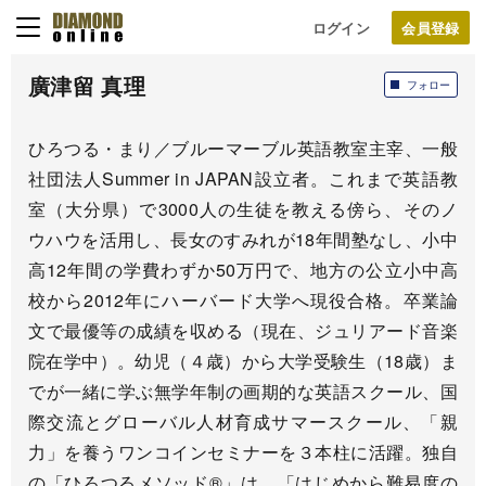
ログイン
廣津留 真理
フォロー
ひろつる・まり／ブルーマーブル英語教室主宰、一般
社団法人Summer in JAPAN設立者。これまで英語教
室（大分県）で3000人の生徒を教える傍ら、そのノ
ウハウを活用し、長女のすみれが18年間塾なし、小中
高12年間の学費わずか50万円で、地方の公立小中高
校から2012年にハーバード大学へ現役合格。卒業論
文で最優等の成績を収める（現在、ジュリアード音楽
院在学中）。幼児（４歳）から大学受験生（18歳）ま
でが一緒に学ぶ無学年制の画期的な英語スクール、国
際交流とグローバル人材育成サマースクール、「親
力」を養うワンコインセミナーを３本柱に活躍。独自
の「ひろつるメソッド®」は、「はじめから難易度の