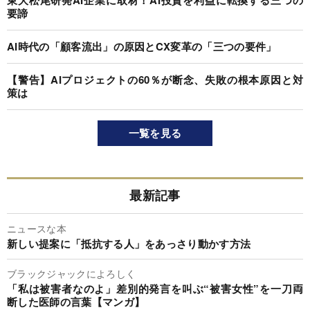
東大松尾研発AI企業に取材！AI投資を利益に転換する三つの
要諦
AI時代の「顧客流出」の原因とCX変革の「三つの要件」
【警告】AIプロジェクトの60％が断念、失敗の根本原因と対
策は
一覧を見る
最新記事
ニュースな本
新しい提案に「抵抗する人」をあっさり動かす方法
ブラックジャックによろしく
「私は被害者なのよ」差別的発言を叫ぶ“被害女性”を一刀両
断した医師の言葉【マンガ】