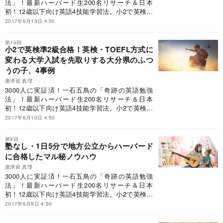
法」！最新ハーバード生200名リサーチ＆日本
初！12歳以下向け英語4技能学習法。小2で英検準
2級合格！地方公立からハーバード合格！2020年
2017年6月13日 4:50
小学生英語も万全！
第10回
小2で英検準2級合格！英検・TOEFL方式に
変わる大学入試を先取りする大分県のふつ
うの子、4事例
廣津留 真理
3000人に実証済！一石五鳥の「奇跡の英語勉強
法」！最新ハーバード生200名リサーチ＆日本
初！12歳以下向け英語4技能学習法。小2で英検準
2級合格！地方公立からハーバード合格！2020年
2017年6月10日 4:50
小学生英語も万全！
第9回
塾なし・1日5分で地方公立からハーバード
に合格したマル秘ノウハウ
廣津留 真理
3000人に実証済！一石五鳥の「奇跡の英語勉強
法」！最新ハーバード生200名リサーチ＆日本
初！12歳以下向け英語4技能学習法。小2で英検準
2級合格！地方公立からハーバード合格！2020年
2017年6月8日 4:50
小学生英語も万全！