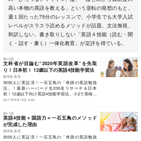
高い本物の英語を教える」という逆転の発想のもと、
週１回たった75分のレッスンで、小学生でも大学入試
レベルがスラスラ読めるメソッドが話題。文法無視、
和訳しない、書き取りしない「英語４技能（読む・聞
く・話す・書く）一体化教育」が定評を得ている。
第12回
文科省が目論む“2020年英語改革”を先取
り！日本初！ 12歳以下の英語4技能学習法
廣津留 真理
3000人に実証済！一石五鳥の「奇跡の英語勉強
法」！最新ハーバード生200名リサーチ＆日本
初！12歳以下向け英語4技能学習法。小2で英検準
2級合格！地方公立からハーバード合格！2020年
2017年6月15日 4:50
小学生英語も万全！
第11回
英語4技能＋国語力＝一石五鳥のメソッド
が完成した理由
廣津留 真理
3000人に実証済！一石五鳥の「奇跡の英語勉強