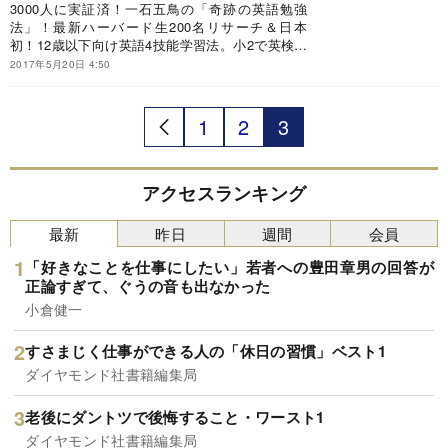
3000人に実証済！一石五鳥の「奇跡の英語勉強
法」！最新ハーバード生200名リサーチ＆日本
初！12歳以下向け英語4技能学習法。小2で英検準
2級合格！地方公立からハーバード合格！ 2020年
2017年5月20日 4:50
小学生英語も万全！
1
2
3
アクセスランキング
最新
昨日
週間
会員
「好きなことを仕事にしたい」若者への豊田章男の回答が
正論すぎて、ぐうの音も出なかった
小倉健一
すさまじく仕事ができる人の「休日の習慣」ベスト1
ダイヤモンド社書籍編集局
老後にダントツで後悔すること・ワースト1
ダイヤモンド社書籍編集局