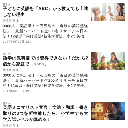
第3回
子どもに英語を「ABC」から教えても上達
しない理由
廣津留 真理
3000人に実証済！一石五鳥の「奇跡の英語勉強
法」！最新ハーバード生200名リサーチ＆日本
初！12歳以下向け英語4技能学習法。小2で英検準
2級合格！地方公立からハーバード合格！ 2020年
2017年5月25日 4:50
小学生英語も万全！
第2回
語学は教科書では習得できない！だから2
歳から家庭で「○○○○」
廣津留 真理
3000人に実証済！一石五鳥の「奇跡の英語勉強
法」！最新ハーバード生200名リサーチ＆日本
初！12歳以下向け英語4技能学習法。小2で英検準
2級合格！地方公立からハーバード合格！ 2020年
2017年5月23日 4:50
小学生英語も万全！
第1回
英語ミニマリスト宣言！文法・和訳・書き
取りの3つを断捨離したら、小学生でも大
学入試レベルが読める！
廣津留 真理