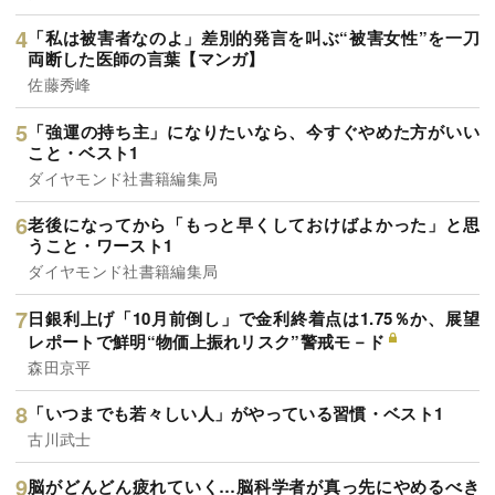
「私は被害者なのよ」差別的発言を叫ぶ“被害女性”を一刀
両断した医師の言葉【マンガ】
佐藤秀峰
「強運の持ち主」になりたいなら、今すぐやめた方がいい
こと・ベスト1
ダイヤモンド社書籍編集局
老後になってから「もっと早くしておけばよかった」と思
うこと・ワースト1
ダイヤモンド社書籍編集局
日銀利上げ「10月前倒し」で金利終着点は1.75％か、展望
レポートで鮮明“物価上振れリスク”警戒モ－ド
森田京平
「いつまでも若々しい人」がやっている習慣・ベスト1
古川武士
脳がどんどん疲れていく…脳科学者が真っ先にやめるべき