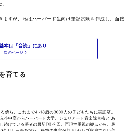
た。
きますが、私はハーバード生向け筆記試験を作成し、面接
基本は「音読」にあり
次のページ
を育てる
る傍ら、これまで4~18歳の3000人の子どもたちに実証済。
立小中高からハーバード大学、ジュリアード音楽院合格と あ
し続けている著者の最新刊! 今回、再現性重視の観点から、最
00名リサーチを敢行、衝撃の事実が判明! セレブ家庭でない普