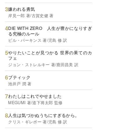
嫌われる勇気
岸見一郎 著/古賀史健 著
DIE WITH ZERO 人生が豊かになりすぎ
る究極のルール
ビル・パーキンス 著/児島 修 訳
やりたいことが見つかる 世界の果てのカ
フェ
ジョン・ストレルキー 著/鹿田昌美 訳
ブティック
池井戸 潤 著
わたしはこれでやせました
MEGUMI 著/道下将太郎 監修
人生は気づかぬうちにすぎるから。
クリス・ギレボー 著/児島 修 訳