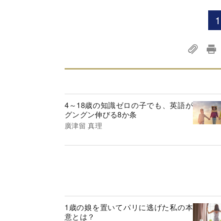
1
4～18歳の知識ゼロの子でも、英語が
グングン伸びる8か条
廣津留 真理
1歳の娘を置いてパリに逃げた私の本
意とは？