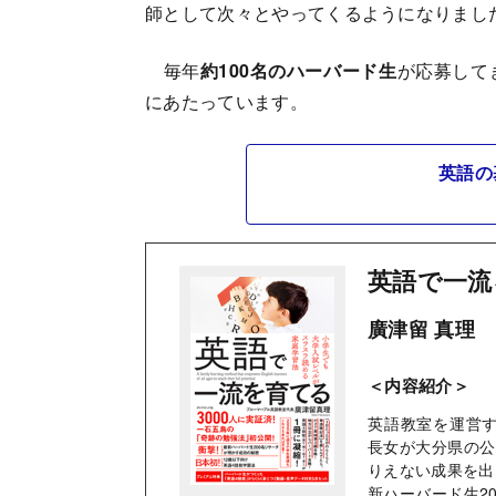
師として次々とやってくるようになりまし
毎年
約100名のハーバード生
が応募して
にあたっています。
英語の
英語で一流
廣津留 真理
＜内容紹介＞
英語教室を運営す
長女が大分県の公
りえない成果を出
新ハーバード生2