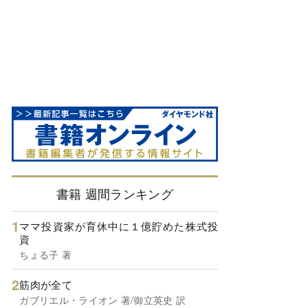
書籍 週間ランキング
ママ投資家が育休中に１億貯めた株式投
資
ちょる子 著
筋肉が全て
ガブリエル・ライオン 著/御立英史 訳