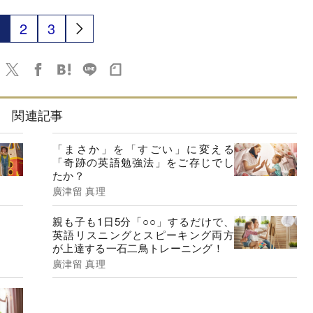
2
3
関連記事
「まさか」を「すごい」に変える
「奇跡の英語勉強法」をご存じでし
たか？
廣津留 真理
親も子も1日5分「○○」するだけで、
英語リスニングとスピーキング両方
が上達する一石二鳥トレーニング！
廣津留 真理