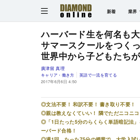
新着
業界
ハーバード生を何名も大
サマースクールをつく
世界中から子どもたち
廣津留 真理
キャリア・働き方
英語で一流を育てる
2017年6月6日 4:50
◎文法不要！ 和訳不要！ 書き取り不要
◎親は教えなくていい！ 隣でただニコニ
◎「1日たった5分のらくらく単語暗記法」
ーバード合格！
◎週1回、たった75分の授業で、大学入試