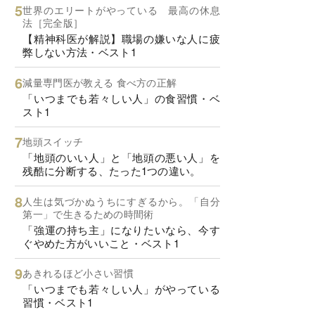
世界のエリートがやっている 最高の休息
法［完全版］
【精神科医が解説】職場の嫌いな人に疲
弊しない方法・ベスト1
減量専門医が教える 食べ方の正解
「いつまでも若々しい人」の食習慣・ベ
スト1
地頭スイッチ
「地頭のいい人」と「地頭の悪い人」を
残酷に分断する、たった1つの違い。
人生は気づかぬうちにすぎるから。「自分
第一」で生きるための時間術
「強運の持ち主」になりたいなら、今す
ぐやめた方がいいこと・ベスト1
あきれるほど小さい習慣
「いつまでも若々しい人」がやっている
習慣・ベスト1