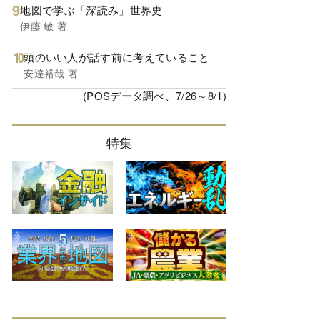
地図で学ぶ「深読み」世界史
伊藤 敏 著
頭のいい人が話す前に考えていること
安達裕哉 著
(POSデータ調べ、7/26～8/1)
特集