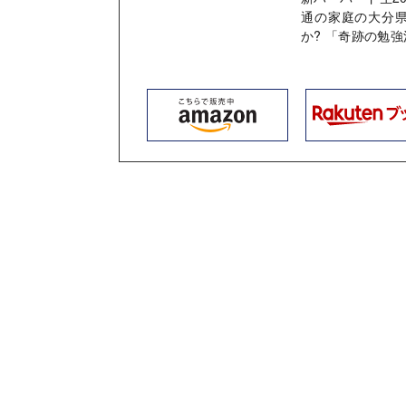
通の家庭の大分
か? 「奇跡の勉強