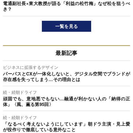
電通副社長×東大教授が語る「利益の松竹梅」なぜ松を狙うべ
き？
一覧を見る
最新記事
ビジネスに拡張するデザイン
パーパスとCXが一体化しないと、デジタル空間でブランドが
存在感を失ってしまう…その理由とは
続・続朝ドライフ
頑固でも、意地悪でもない…融通が利かない人の「納得の正
体」〈風、薫る第95回〉
続・続朝ドライフ
「なるべく考えないようにしています」朝ドラ主演・見上愛
が役作りで徹底している意外なこと