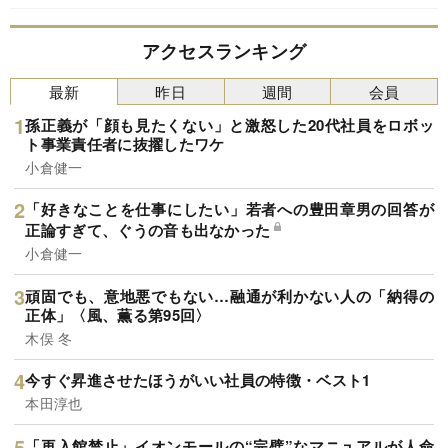
働き始めた。韓国ナンバーワン企業であるサムス
ンでの仕事は、社内の文化も、専門職へのサポー
ト体制も、外国人社員の国籍構成も、日本企業と
アクセスランキング
は大きく異なっていた。筆者同様に引き抜かれた
日本人社員の中には、1年程度で去って行った者
最新
昨日
週間
会員
も多く、さらには文在寅政権下で極端な反日キャ
ンペーンが張られていた時期でもあった。内側か
孫正義が「顔も見たくない」と激怒した20代社員をロボッ
ら見たサムスンの強みや独自性、そして外国人社
ト事業責任者に抜擢したワケ
員がサムスンで生き抜くために気を付けるべき人
間関係について、生々しく語る。
小倉健一
「好きなことを仕事にしたい」若者への豊田章男の回答が
正論すぎて、ぐうの音も出なかった
小倉健一
頑固でも、意地悪でもない…融通が利かない人の「納得の
正体」〈風、薫る第95回〉
木俣 冬
今すぐ昇進させたほうがいい社員の特徴・ベスト1
本田淳也
「再入館禁止」イオンモールの“完璧”なマニュアルが人命