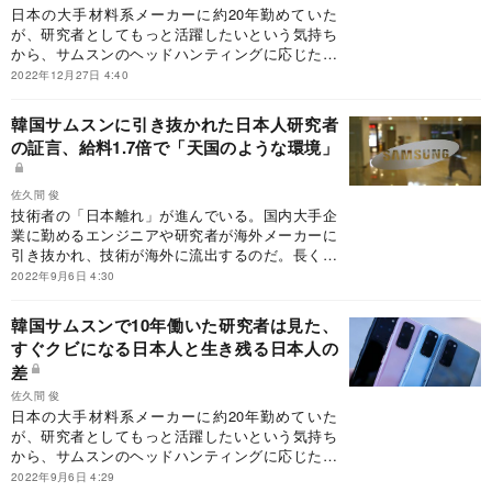
日本の大手材料系メーカーに約20年勤めていた
が、研究者としてもっと活躍したいという気持ち
から、サムスンのヘッドハンティングに応じた筆
者。2010年、40代前半で韓国へ渡り、サムスンで
2022年12月27日 4:40
働き始めた。韓国ナンバーワン企業であるサムス
ンでの仕事は、社内の文化も、専門職へのサポー
韓国サムスンに引き抜かれた日本人研究者
ト体制も、外国人社員の国籍構成も、日本企業と
の証言、給料1.7倍で「天国のような環境」
は大きく異なっていた。筆者同様に引き抜かれた
日本人社員の中には、1年程度で去って行った者
も多く、さらには文在寅政権下で極端な反日キャ
佐久間 俊
ンペーンが張られていた時期でもあった。内側か
技術者の「日本離れ」が進んでいる。国内大手企
ら見たサムスンの強みや独自性、そして外国人社
業に勤めるエンジニアや研究者が海外メーカーに
員がサムスンで生き抜くために気を付けるべき人
引き抜かれ、技術が海外に流出するのだ。長く勤
間関係について、生々しく語る。
めて安定した大企業正社員の立場を捨てて、海外
2022年9月6日 4:30
に出る技術者は、何を魅力に感じて転職するの
か？2010年にサムスンに引き抜かれ、10年間勤め
韓国サムスンで10年働いた研究者は見た、
たある日本人研究者が、どのように＆どんな条件
すぐクビになる日本人と生き残る日本人の
でサムスンに誘われたのか、勤めてみて分かった
差
サムスンと日本の一般企業の違い、韓国社会のど
こが良かったかなどについて語る。
佐久間 俊
日本の大手材料系メーカーに約20年勤めていた
が、研究者としてもっと活躍したいという気持ち
から、サムスンのヘッドハンティングに応じた筆
者。2010年、40代前半で韓国へ渡り、サムスンで
2022年9月6日 4:29