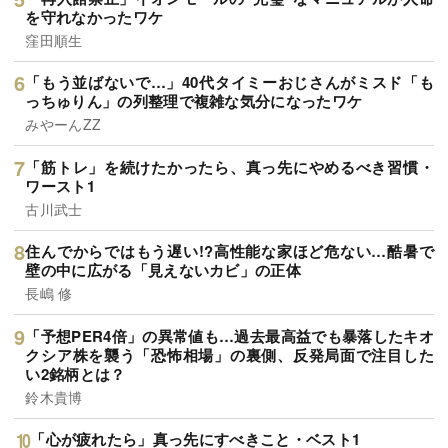
を守れなかったワケ
窪田順生
「もう並ばないで…」40代タイミーおじさんがミスド「も
っちゅりん」の列整理で複雑な気分になったワケ
みやーんZZ
「筋トレ」を続けたかったら、真っ先にやめるべき習慣・
ワースト1
古川武士
住んでからではもう遅い!?高性能な家ほど危ない…酷暑で
壁の中に広がる「見えないカビ」の正体
長嶋 修
「予想PER4倍」の異常値も…過去最高益でも暴落したキオ
クシア株を襲う「恐怖相場」の裏側、反発局面で注目した
い2銘柄とは？
鈴木貴博
「心が疲れたら」真っ先にすべきこと・ベスト1