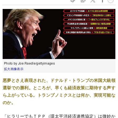
Photo by Joe Raedle/gettyimages
拡大画像表示
悪夢とさえ表現された、ドナルド・トランプの米国大統領
選挙での勝利。ところが、早くも経済政策に期待する声す
ら上がっている。トランプノミクスとは何か、実現可能な
のか。
「ヒラリーでもＴＰＰ（環太平洋経済連携協定）は微妙か