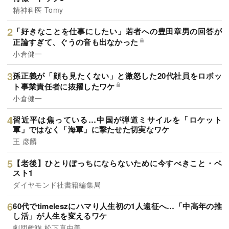
精神科医 Tomy
「好きなことを仕事にしたい」若者への豊田章男の回答が
正論すぎて、ぐうの音も出なかった
小倉健一
孫正義が「顔も見たくない」と激怒した20代社員をロボッ
ト事業責任者に抜擢したワケ
小倉健一
習近平は焦っている…中国が弾道ミサイルを「ロケット
軍」ではなく「海軍」に撃たせた切実なワケ
王 彦麟
【老後】ひとりぼっちにならないために今すべきこと・ベ
スト1
ダイヤモンド社書籍編集局
60代でtimeleszにハマり人生初の1人遠征へ…「中高年の推
し活」が人生を変えるワケ
劇団雌猫,松下真由美