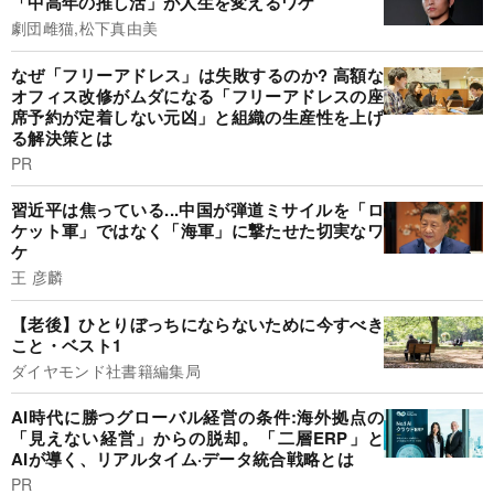
「中高年の推し活」が人生を変えるワケ
劇団雌猫,松下真由美
なぜ「フリーアドレス」は失敗するのか? 高額な
オフィス改修がムダになる「フリーアドレスの座
席予約が定着しない元凶」と組織の生産性を上げ
る解決策とは
PR
習近平は焦っている...中国が弾道ミサイルを「ロ
ケット軍」ではなく「海軍」に撃たせた切実なワ
ケ
王 彦麟
【老後】ひとりぼっちにならないために今すべき
こと・ベスト1
ダイヤモンド社書籍編集局
AI時代に勝つグローバル経営の条件:海外拠点の
「見えない経営」からの脱却。「二層ERP」と
AIが導く、リアルタイム·データ統合戦略とは
PR