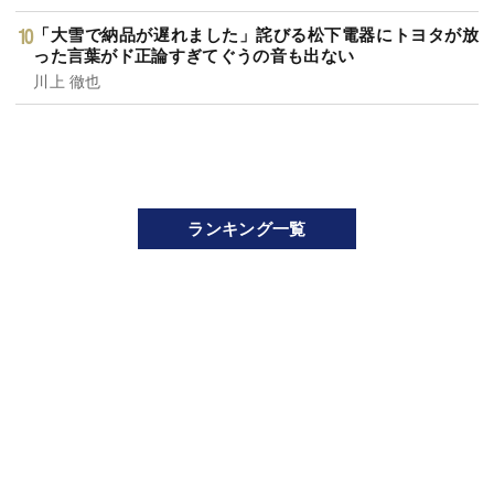
「大雪で納品が遅れました」詫びる松下電器にトヨタが放
った言葉がド正論すぎてぐうの音も出ない
川上 徹也
ランキング一覧