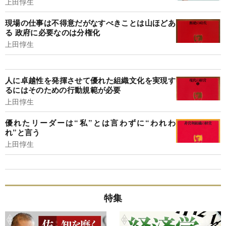
上田惇生
現場の仕事は不得意だがなすべきことは山ほどあ
る 政府に必要なのは分権化
上田惇生
人に卓越性を発揮させて優れた組織文化を実現す
るにはそのための行動規範が必要
上田惇生
優れたリーダーは“私”とは言わずに“われわ
れ”と言う
上田惇生
特集