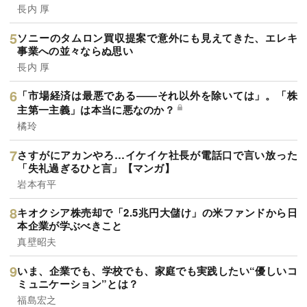
長内 厚
ソニーのタムロン買収提案で意外にも見えてきた、エレキ
事業への並々ならぬ思い
長内 厚
「市場経済は最悪である――それ以外を除いては」。「株
主第一主義」は本当に悪なのか？
橘玲
さすがにアカンやろ…イケイケ社長が電話口で言い放った
「失礼過ぎるひと言」【マンガ】
岩本有平
キオクシア株売却で「2.5兆円大儲け」の米ファンドから日
本企業が学ぶべきこと
真壁昭夫
いま、企業でも、学校でも、家庭でも実践したい“優しいコ
ミュニケーション”とは？
福島宏之