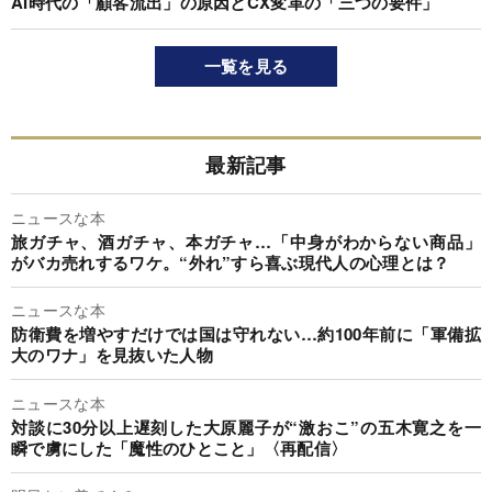
AI時代の「顧客流出」の原因とCX変革の「三つの要件」
一覧を見る
最新記事
ニュースな本
旅ガチャ、酒ガチャ、本ガチャ…「中身がわからない商品」
がバカ売れするワケ。“外れ”すら喜ぶ現代人の心理とは？
ニュースな本
防衛費を増やすだけでは国は守れない…約100年前に「軍備拡
大のワナ」を見抜いた人物
ニュースな本
対談に30分以上遅刻した大原麗子が“激おこ”の五木寛之を一
瞬で虜にした「魔性のひとこと」〈再配信〉