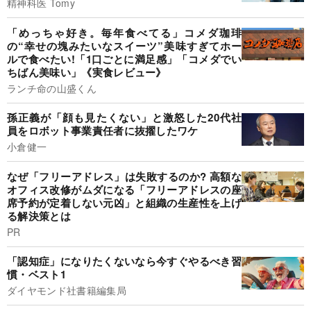
精神科医 Tomy
「めっちゃ好き。毎年食べてる」コメダ珈琲
の“幸せの塊みたいなスイーツ”美味すぎてホー
ルで食べたい!「1口ごとに満足感」「コメダでい
ちばん美味い」《実食レビュー》
ランチ命の山盛くん
孫正義が「顔も見たくない」と激怒した20代社
員をロボット事業責任者に抜擢したワケ
小倉健一
なぜ「フリーアドレス」は失敗するのか? 高額な
オフィス改修がムダになる「フリーアドレスの座
席予約が定着しない元凶」と組織の生産性を上げ
る解決策とは
PR
「認知症」になりたくないなら今すぐやるべき習
慣・ベスト1
ダイヤモンド社書籍編集局