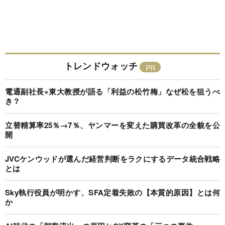
トレンドウォッチ
電通副社長×東大教授が語る「利益の松竹梅」なぜ松を狙うべ
き？
立替精算率25％→7％、ヤンマーを変えた購買改革の全貌を公
開
JVCケンウッドが選んだ経営判断をラクにするデータ統合戦略
とは
Sky執行役員が明かす、SFA定着失敗の【本質的原因】とは何
か