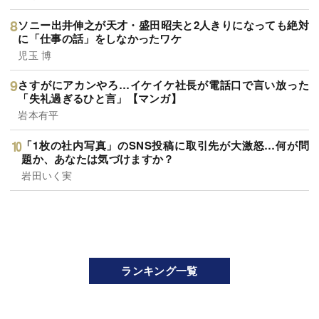
ソニー出井伸之が天才・盛田昭夫と2人きりになっても絶対
に「仕事の話」をしなかったワケ
児玉 博
さすがにアカンやろ…イケイケ社長が電話口で言い放った
「失礼過ぎるひと言」【マンガ】
岩本有平
「1枚の社内写真」のSNS投稿に取引先が大激怒…何が問
題か、あなたは気づけますか？
岩田いく実
ランキング一覧