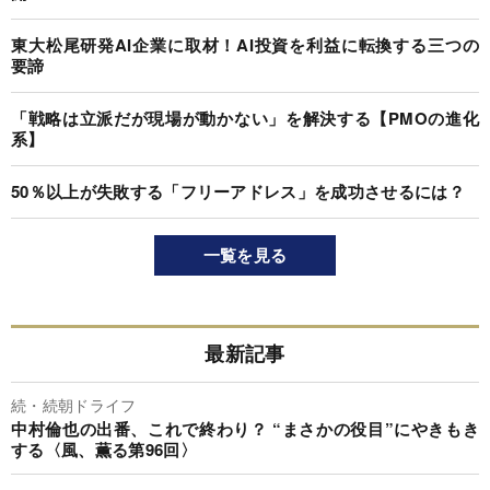
東大松尾研発AI企業に取材！AI投資を利益に転換する三つの
要諦
「戦略は立派だが現場が動かない」を解決する【PMOの進化
系】
50％以上が失敗する「フリーアドレス」を成功させるには？
一覧を見る
最新記事
続・続朝ドライフ
中村倫也の出番、これで終わり？ “まさかの役目”にやきもき
する〈風、薫る第96回〉