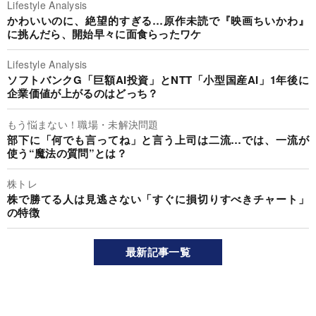
Lifestyle Analysis
かわいいのに、絶望的すぎる…原作未読で『映画ちいかわ』
に挑んだら、開始早々に面食らったワケ
Lifestyle Analysis
ソフトバンクG「巨額AI投資」とNTT「小型国産AI」1年後に
企業価値が上がるのはどっち？
もう悩まない！職場・未解決問題
部下に「何でも言ってね」と言う上司は二流…では、一流が
使う“魔法の質問”とは？
株トレ
株で勝てる人は見逃さない「すぐに損切りすべきチャート」
の特徴
最新記事一覧