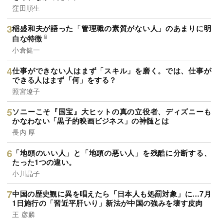
窪田順生
稲盛和夫が語った「管理職の素質がない人」のあまりに明
白な特徴
小倉健一
仕事ができない人はまず「スキル」を磨く。では、仕事が
できる人はまず「何」をする？
照宮遼子
ソニーこそ『国宝』大ヒットの真の立役者、ディズニーも
かなわない「黒子的映画ビジネス」の神髄とは
長内 厚
「地頭のいい人」と「地頭の悪い人」を残酷に分断する、
たった1つの違い。
小川晶子
中国の歴史観に異を唱えたら「日本人も処罰対象」に…7月
1日施行の「習近平肝いり」新法が中国の強みを壊す皮肉
王 彦麟