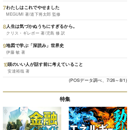
わたしはこれでやせました
MEGUMI 著/道下将太郎 監修
人生は気づかぬうちにすぎるから。
クリス・ギレボー 著/児島 修 訳
地図で学ぶ「深読み」世界史
伊藤 敏 著
頭のいい人が話す前に考えていること
安達裕哉 著
(POSデータ調べ、7/26～8/1)
特集