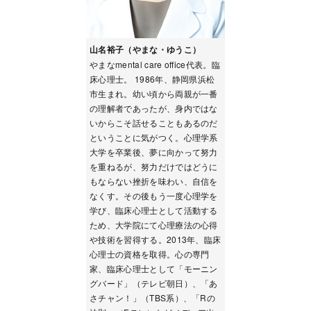
山名裕子（やまな・ゆうこ）
やまなmental care office代表。臨
床心理士。 1986年、静岡県浜松
市生まれ。幼い頃から両親が一番
の理解者であったが、身内ではな
いからこそ話せることもあるのだ
ということに気がつく。心理学系
大学を卒業後、夢に向かって努力
を重ねるが、努力だけではどうに
もならない挫折を味わい、自信を
なくす。その後もう一度心理学を
学び、臨床心理士として活動する
ため、大学院にて心理療法の心得
や技術を習得する。2013年、臨床
心理士の資格を取得。心の専門
家、臨床心理士として「モーニン
グバード」（テレビ朝日）、「あ
さチャン！」（TBS系）、「Rの