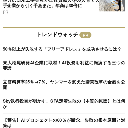
手企業から引く手あまた。年商は30倍に
PR
トレンドウォッチ
50％以上が失敗する「フリーアドレス」を成功させるには？
東大松尾研発AI企業に取材！AI投資を利益に転換する三つの
要諦
立替精算率25％→7％、ヤンマーを変えた購買改革の全貌を公
開
Sky執行役員が明かす、SFA定着失敗の【本質的原因】とは何
か
【警告】AIプロジェクトの60％が断念、失敗の根本原因と対
策は