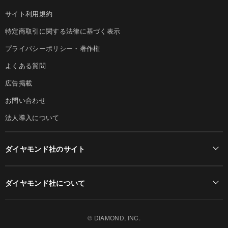
サイト利用規約
特定商取引に関する法律に基づく表示
プライバシーポリシー・著作権
よくある質問
広告掲載
お問い合わせ
法人導入について
ダイヤモンド社のサイト
Diamond Online(English)
ダイヤモンド社について
週刊ダイヤモンド
ダイヤモンド社TOP
DIAMONDハーバード・ビジネス・レビュー
© DIAMOND, INC.
会社概要
ダイヤモンドZAi（デジタル版）