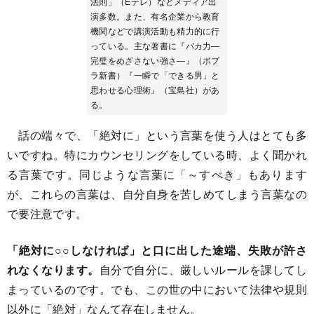
法則」（Eテレ）などメディア出
演多数。また、有名企業から教育
機関などで講演活動も精力的に行
っている。主な著書に『バカ力―
完璧をめざさない強さ―』（ポプ
ラ新書）『一瞬で「できる男」と
思わせる心理術』（宝島社）があ
る。
話の端々で、「絶対に」という言葉を使う人はとても多
いですね。特にカウンセリングをしている時、よく聞かれ
る言葉です。同じような言葉に「～すべき」もあります
が、これらの言葉は、自分自身を苦しめてしまう言葉なの
で要注意です。
「絶対に○○しなければ」と口に出した途端、失敗が許さ
れなくなります。
自分で自分に、厳しいルールを課してし
まっているのです。でも、この世の中において法律や規則
以外に「絶対」なんて存在しません。