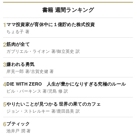
書籍 週間ランキング
ママ投資家が育休中に１億貯めた株式投資
ちょる子 著
筋肉が全て
ガブリエル・ライオン 著/御立英史 訳
嫌われる勇気
岸見一郎 著/古賀史健 著
DIE WITH ZERO 人生が豊かになりすぎる究極のルール
ビル・パーキンス 著/児島 修 訳
やりたいことが見つかる 世界の果てのカフェ
ジョン・ストレルキー 著/鹿田昌美 訳
ブティック
池井戸 潤 著