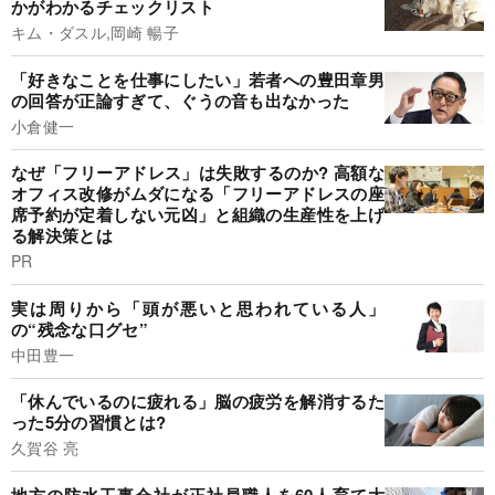
かがわかるチェックリスト
キム・ダスル,岡崎 暢子
「好きなことを仕事にしたい」若者への豊田章男
の回答が正論すぎて、ぐうの音も出なかった
小倉健一
なぜ「フリーアドレス」は失敗するのか? 高額な
オフィス改修がムダになる「フリーアドレスの座
席予約が定着しない元凶」と組織の生産性を上げ
る解決策とは
PR
実は周りから「頭が悪いと思われている人」
の“残念な口グセ”
中田豊一
「休んでいるのに疲れる」脳の疲労を解消するた
った5分の習慣とは?
久賀谷 亮
地方の防水工事会社が正社員職人を60人育て大